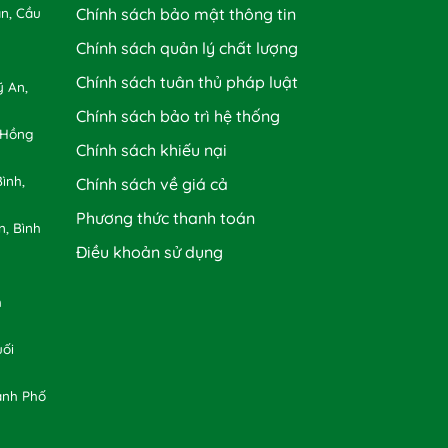
n, Cầu
Chính sách bảo mật thông tin
Chính sách quản lý chất lượng
Chính sách tuân thủ pháp luật
 An,
Chính sách bảo trì hệ thống
 Hồng
Chính sách khiếu nại
ình,
Chính sách về giá cả
Phương thức thanh toán
n, Bình
Điều khoản sử dụng
h
uối
ành Phố