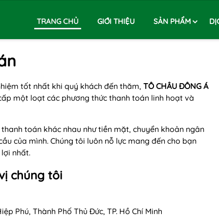
TRANG CHỦ
GIỚI THIỆU
SẢN PHẨM
DỊ
án
hiệm tốt nhất khi quý khách đến thăm,
TÔ CHÂU ĐÔNG Á
cấp một loạt các phương thức thanh toán linh hoạt và
ức thanh toán khác nhau như tiền mặt, chuyển khoản ngân
 cầu của mình. Chúng tôi luôn nỗ lực mang đến cho bạn
lợi nhất.
vị chúng tôi
Hiệp Phú, Thành Phố Thủ Đức, TP. Hồ Chí Minh