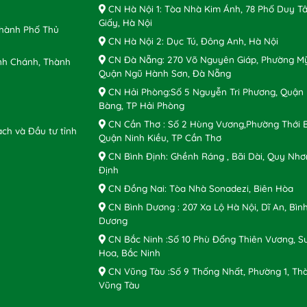
CN Hà Nội 1: Tòa Nhà Kim Ánh, 78 Phố Duy Tâ
Giấy, Hà Nội
Thành Phố Thủ
CN Hà Nội 2: Dục Tú, Đông Anh, Hà Nội
CN Đà Nẵng: 270 Võ Nguyên Giáp, Phường Mỹ
nh Chánh, Thành
Quận Ngũ Hành Sơn, Đà Nẵng
CN Hải Phòng:Số 5 Nguyễn Tri Phương, Quận
Bàng, TP Hải Phòng
CN Cần Thơ : Số 2 Hùng Vương,Phường Thới B
ch và Đầu tư tỉnh
Quận Ninh Kiều, TP Cần Thơ
CN Bình Định: Ghềnh Ráng , Bãi Dài, Quy Nhơ
Định
CN Đồng Nai: Tòa Nhà Sonadezi, Biên Hòa
CN Bình Dương : 207 Xa Lộ Hà Nội, Dĩ An, Bìn
Dương
CN Bắc Ninh :Số 10 Phù Đổng Thiên Vương, S
Hoa, Bắc Ninh
CN Vũng Tàu :Số 9 Thống Nhất, Phường 1, Th
Vũng Tàu