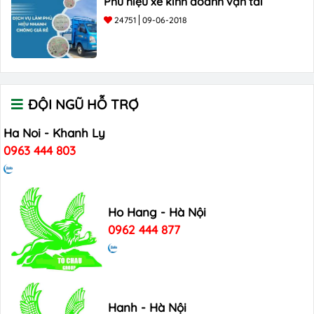
Phù hiệu xe kinh doanh vận tải
24751
09-06-2018
ĐỘI NGŨ HỖ TRỢ
Ha Noi - Khanh Ly
0963 444 803
Ho Hang - Hà Nội
0962 444 877
Hanh - Hà Nội