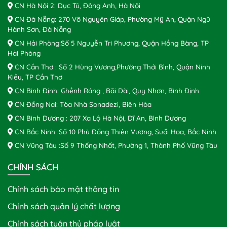
CN Hà Nội 2: Dục Tú, Đông Anh, Hà Nội
CN Đà Nẵng: 270 Võ Nguyên Giáp, Phường Mỹ An, Quận Ngũ
Hành Sơn, Đà Nẵng
CN Hải Phòng:Số 5 Nguyễn Tri Phương, Quận Hồng Bàng, TP
Hải Phòng
CN Cần Thơ : Số 2 Hùng Vương,Phường Thới Bình, Quận Ninh
Kiều, TP Cần Thơ
CN Bình Định: Ghềnh Ráng , Bãi Dài, Quy Nhơn, Bình Định
CN Đồng Nai: Tòa Nhà Sonadezi, Biên Hòa
CN Bình Dương : 207 Xa Lộ Hà Nội, Dĩ An, Bình Dương
CN Bắc Ninh :Số 10 Phù Đổng Thiên Vương, Suối Hoa, Bắc Ninh
CN Vũng Tàu :Số 9 Thống Nhất, Phường 1, Thành Phố Vũng Tàu
CHÍNH SÁCH
Chính sách bảo mật thông tin
Chính sách quản lý chất lượng
Chính sách tuân thủ pháp luật