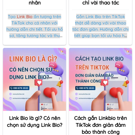
nhân
chỉ vài thao tác
Tạo
Link Bio
ấn tượng trên
Gắn Link Bio trên TikTok
TikTok cho cá nhân với
thật dễ dàng với vài thao
hướng dẫn chi tiết. Tối ưu hồ
tác đơn giản. Hướng dẫn chi
sơ, tăng tương tác và thu
tiết giúp bạn tối ưu hóa hồ
hút người theo dõi dễ dàng
sơ, xây dựng thương hiệu và
chỉ với vài bước đơn giản.
thu hút người theo dõi hiệu
quả.
Link Bio là gì? Có nên
Cách gắn Linkbio trên
chọn sử dụng Link Bio?
TikTok đơn giản đảm
bảo thành công