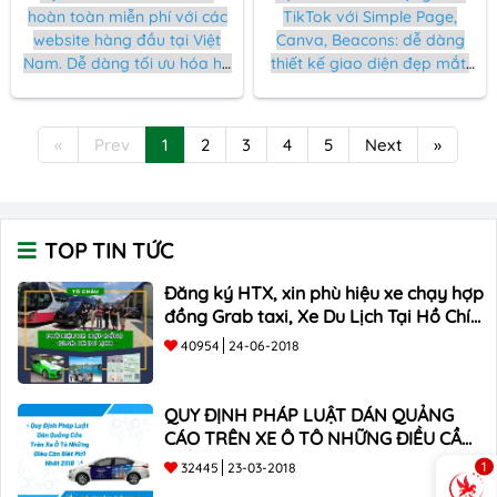
hoàn toàn miễn phí với các
TikTok với Simple Page,
website hàng đầu tại Việt
Canva, Beacons: dễ dàng
Nam. Dễ dàng tối ưu hóa hồ
thiết kế giao diện đẹp mắt,
sơ của bạn với
cá nhân hóa và thêm link
Linkbio.com.vn, Simple
affiliate chỉ với vài bước đơn
Page, và BioLink.vn.
giản. Thu hút người theo dõi
«
Prev
1
2
3
4
5
Next
»
ngay từ cái nhìn đầu tiên!
TOP TIN TỨC
Đăng ký HTX, xin phù hiệu xe chạy hợp
đồng Grab taxi, Xe Du Lịch Tại Hồ Chí
Minh Giá Rẻ
40954
24-06-2018
QUY ĐỊNH PHÁP LUẬT DÁN QUẢNG
CÁO TRÊN XE Ô TÔ NHỮNG ĐIỀU CẦN
BIẾT mới nhất 2018 ???
1
32445
23-03-2018