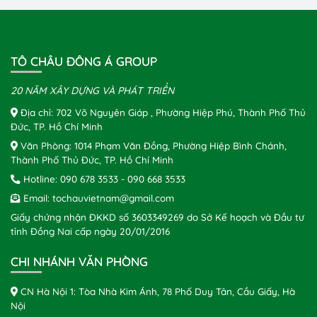
TÔ CHÂU ĐÔNG Á GROUP
20 NĂM XÂY DỰNG VÀ PHÁT TRIỂN
Địa chỉ: 702 Võ Nguyên Giáp , Phường Hiệp Phú, Thành Phố Thủ
Đức, TP. Hồ Chí Minh
Văn Phòng: 1014 Phạm Văn Đồng, Phường Hiệp Bình Chánh,
Thành Phố Thủ Đức, TP. Hồ Chí Minh
Hotline:
090 678 3533
-
090 668 3533
Email:
tochauvietnam@gmail.com
Giấy chứng nhận ĐKKD số 3603349269 do Sở Kế hoạch và Đầu tư
tỉnh Đồng Nai cấp ngày 20/01/2016
CHI NHÁNH VĂN PHÒNG
CN Hà Nội 1: Tòa Nhà Kim Ánh, 78 Phố Duy Tân, Cầu Giấy, Hà
Nội