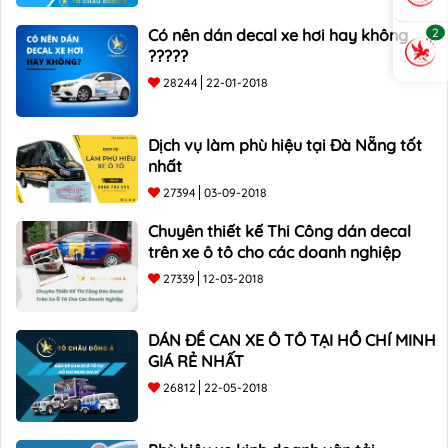
2
Có nên dán decal xe hơi hay không
?????
28244
22-01-2018
Dịch vụ làm phù hiệu tại Đà Nẵng tốt
nhất
27394
03-09-2018
Chuyên thiết kế Thi Công dán decal
trên xe ô tô cho các doanh nghiệp
27339
12-03-2018
DÁN ĐỀ CAN XE Ô TÔ TẠI HỒ CHÍ MINH
GIÁ RẺ NHẤT
26812
22-05-2018