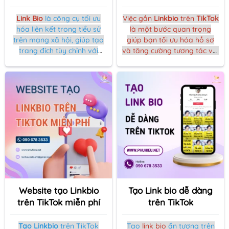
Link Bio
là công cụ tối ưu
Việc gắn
Linkbio
trên
TikTok
hóa liên kết trong tiểu sử
là một bước quan trọng
trên mạng xã hội, giúp tạo
giúp bạn tối ưu hóa hồ sơ
trang đích tùy chỉnh với
và tăng cường tương tác với
nhiều liên kết, theo dõi dữ
người theo dõi. Trong bài
liệu nhấp chuột và tùy chỉnh
viết này, chúng tôi sẽ hướng
giao diện. Hoàn hảo cho
dẫn bạn cách thực hiện một
việc chia sẻ nội dung đa
cách đơn giản và hiệu quả,
dạng từ một liên kết duy
đảm bảo thành công ngay
nhất.
từ lần đầu tiên.
Website tạo Linkbio
Tạo Link bio dễ dàng
trên TikTok miễn phí
trên TikTok
Tạo Linkbio
trên TikTok
Tạo
link bio
ấn tượng trên