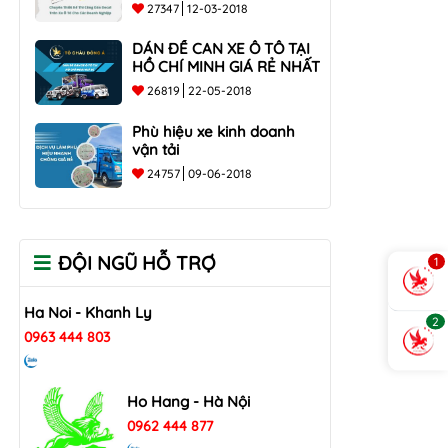
các doanh nghiệp
27347
12-03-2018
DÁN ĐỀ CAN XE Ô TÔ TẠI
HỒ CHÍ MINH GIÁ RẺ NHẤT
26819
22-05-2018
Phù hiệu xe kinh doanh
vận tải
24757
09-06-2018
ĐỘI NGŨ HỖ TRỢ
1
Ha Noi - Khanh Ly
2
0963 444 803
Ho Hang - Hà Nội
0962 444 877