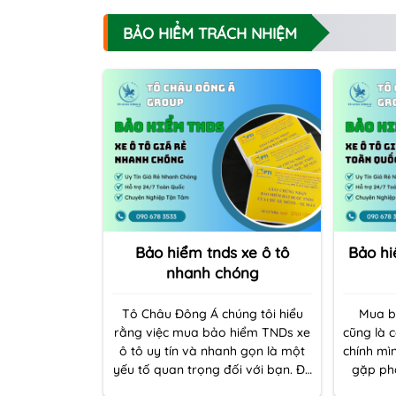
BẢO HIỂM TRÁCH NHIỆM
Bảo hiểm tnds xe ô tô
Bảo hi
nhanh chóng
Tô Châu Đông Á chúng tôi hiểu
Mua b
rằng việc mua bảo hiểm TNDs xe
cũng là 
ô tô uy tín và nhanh gọn là một
chính mì
yếu tố quan trọng đối với bạn. Để
gặp phả
đảm bảo quy trình mua bảo hiểm
phí pháp