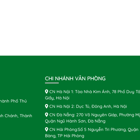
CHI NHÁNH VĂN PHÒNG
CN Hà Nội 1: Tòa Nhà Kim Ánh, 78 Phố Duy Tâ
Giấy, Hà Nội
Thành Phố Thủ
CN Hà Nội 2: Dục Tú, Đông Anh, Hà Nội
CN Đà Nẵng: 270 Võ Nguyên Giáp, Phường Mỹ
nh Chánh, Thành
Quận Ngũ Hành Sơn, Đà Nẵng
CN Hải Phòng:Số 5 Nguyễn Tri Phương, Quận
Bàng, TP Hải Phòng