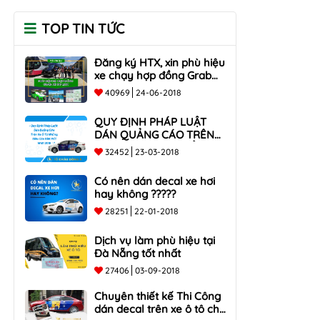
TOP TIN TỨC
Đăng ký HTX, xin phù hiệu
xe chạy hợp đồng Grab
taxi, Xe Du Lịch Tại Hồ Chí
40969
24-06-2018
Minh Giá Rẻ
QUY ĐỊNH PHÁP LUẬT
DÁN QUẢNG CÁO TRÊN
XE Ô TÔ NHỮNG ĐIỀU
32452
23-03-2018
CẦN BIẾT mới nhất 2018
???
Có nên dán decal xe hơi
hay không ?????
28251
22-01-2018
Dịch vụ làm phù hiệu tại
Đà Nẵng tốt nhất
27406
03-09-2018
Chuyên thiết kế Thi Công
dán decal trên xe ô tô cho