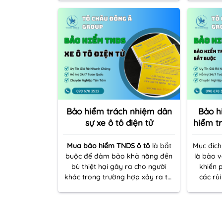
TNDS xe ô tô cấp tốc và thuận
tích, th
tiện, chúng tôi cung cấp các dịch
sản do 
vụ sau:
bảo hiể
và chịu
Bảo hiểm trách nhiệm dân
Bảo h
sự xe ô tô điện tử
hiểm t
Mua bảo hiểm TNDS ô tô
là bắt
Mục đích
buộc để đảm bảo khả năng đền
là bảo v
bù thiệt hại gây ra cho người
khiển 
khác trong trường hợp xảy ra tai
các rủi
nạn. Việc không có bảo hiểm có
hoặc gâ
thể bị phạt hoặc gặp rắc rối
khác tr
pháp lý.
cố kh