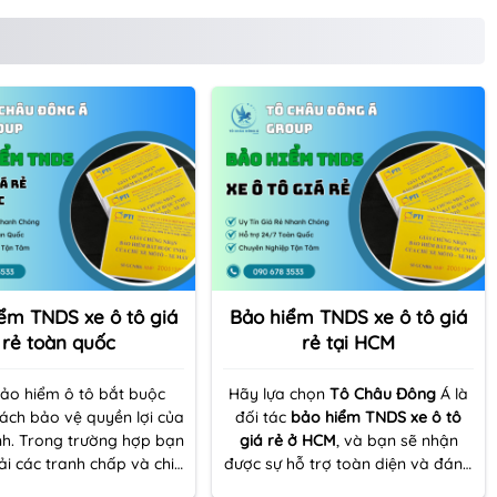
ểm TNDS xe ô tô giá
Bảo hiểm TNDS xe ô tô giá
rẻ toàn quốc
rẻ tại HCM
ảo hiểm ô tô bắt buộc
Hãy lựa chọn
Tô Châu Đông
Á là
cách bảo vệ quyền lợi của
đối tác
bảo hiểm TNDS xe ô tô
nh. Trong trường hợp bạn
giá rẻ ở HCM
, và bạn sẽ nhận
i các tranh chấp và chi
được sự hỗ trợ toàn diện và đáng
 lý liên quan đến thương
tin cậy từ chúng tôi. Chúng tôi