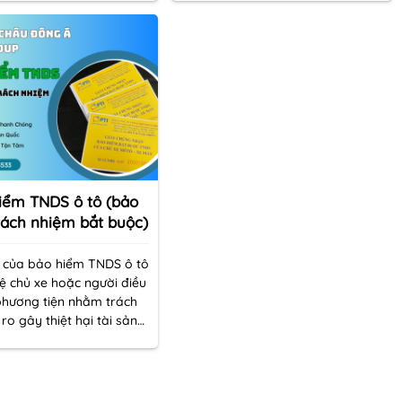
ương vong và thiệt hại tài
luôn lắng nghe và đáp ứng những
việc sử dụng xe, công ty
yêu cầu riêng biệt của từng khách
m sẽ đứng ra hỗ trợ bạn
hàng, nhằm đảm bảo rằng bạn
 trách nhiệm bồi thường.
chỉ trả phí bảo hiểm phù hợp với
nhu cầu và ngân sách của mình.
iểm TNDS ô tô (bảo
rách nhiệm bắt buộc)
 của bảo hiểm TNDS ô tô
ệ chủ xe hoặc người điều
phương tiện nhằm trách
 ro gây thiệt hại tài sản
y thương tích cho người
ong trường hợp xảy ra sự
i tham gia giao thông.