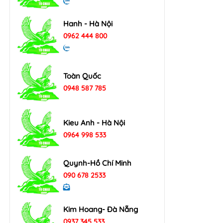
Hanh - Hà Nội
0962 444 800
Toàn Quốc
0948 587 785
Kieu Anh - Hà Nội
0964 998 533
Quynh-Hồ Chí Minh
090 678 2533
Kim Hoang- Đà Nẵng
0937 345 533