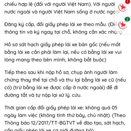
1
chiếu hợp lệ (đối với người Việt Nam). Với người
nước ngoài và người Việt Nam sống ở nước ngoài
2
Đăng ký cấp, đổi giấy phép lái xe theo mẫu. (Điền
thông tin và ký ngay tại chỗ, không cần xác nhận).
Hồ sơ sát hạch giấy phép lái xe bản gốc (nếu mất
bằng lái xe cần phải làm lại, nếu có bằng lái xe vui
lòng mang theo bên mình, không bắt buộc)
Tiếp theo sau khi nộp hồ sơ, chụp ảnh người làm
chứng thay thế tại chỗ và thu lại bằng lái xe cũ (nếu
có) (trừ bằng lái xe được cấp ở nước ngoài) để đi
đường tắt và tự nộp lại xử lý. cứu.
Thời gian cấp đổi giấy phép lái xe: không quá 05
ngày làm việc (không tính thứ bảy, chủ nhật). (Theo
Thông báo 12/2017/TT-BGTVT về đào tạo, sát hạch,
cấp giấy phép lái xe cơ giới đường bộ)