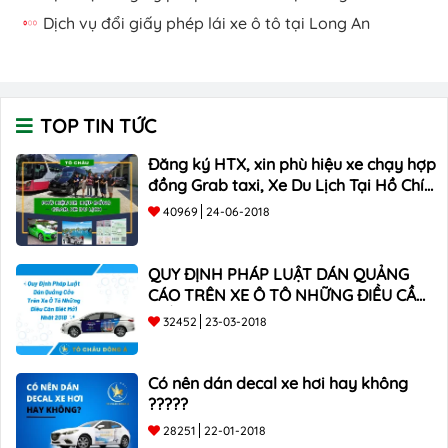
Dịch vụ đổi giấy phép lái xe ô tô tại Long An
TOP TIN TỨC
Đăng ký HTX, xin phù hiệu xe chạy hợp
đồng Grab taxi, Xe Du Lịch Tại Hồ Chí
Minh Giá Rẻ
40969
24-06-2018
QUY ĐỊNH PHÁP LUẬT DÁN QUẢNG
CÁO TRÊN XE Ô TÔ NHỮNG ĐIỀU CẦN
BIẾT mới nhất 2018 ???
32452
23-03-2018
Có nên dán decal xe hơi hay không
?????
28251
22-01-2018