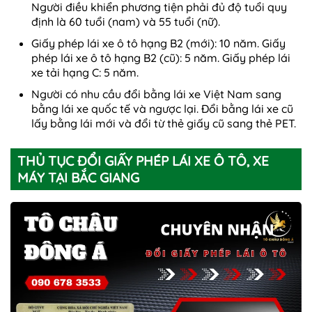
Người điều khiển phương tiện phải đủ độ tuổi quy
định là 60 tuổi (nam) và 55 tuổi (nữ).
Giấy phép lái xe ô tô hạng B2 (mới): 10 năm. Giấy
phép lái xe ô tô hạng B2 (cũ): 5 năm. Giấy phép lái
xe tải hạng C: 5 năm.
Người có nhu cầu đổi bằng lái xe Việt Nam sang
bằng lái xe quốc tế và ngược lại. Đổi bằng lái xe cũ
lấy bằng lái mới và đổi từ thẻ giấy cũ sang thẻ PET.
THỦ TỤC ĐỔI GIẤY PHÉP LÁI XE Ô TÔ, XE
MÁY TẠI BẮC GIANG