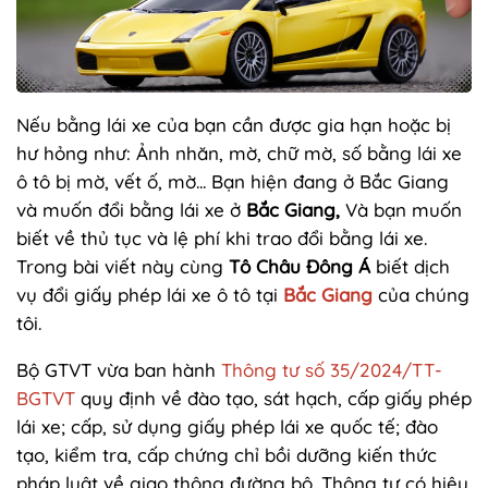
Nếu bằng lái xe của bạn cần được gia hạn hoặc bị
hư hỏng như: Ảnh nhăn, mờ, chữ mờ, số bằng lái xe
ô tô bị mờ, vết ố, mờ... Bạn hiện đang ở Bắc Giang
và muốn đổi bằng lái xe ở
Bắc Giang,
Và bạn muốn
biết về thủ tục và lệ phí khi trao đổi bằng lái xe.
Trong bài viết này cùng
Tô Châu Đông Á
biết dịch
vụ đổi giấy phép lái xe ô tô tại
Bắc Giang
của chúng
tôi.
Bộ GTVT vừa ban hành
Thông tư số 35/2024/TT-
BGTVT
quy định về đào tạo, sát hạch, cấp giấy phép
lái xe; cấp, sử dụng giấy phép lái xe quốc tế; đào
tạo, kiểm tra, cấp chứng chỉ bồi dưỡng kiến thức
pháp luật về giao thông đường bộ. Thông tư có hiệu