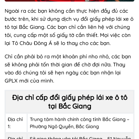
Ngoài ra các bạn không cần thực hiện đầy đủ các
bước trên, khi sử dụng dịch vụ đổi giấy phép lái xe ô
tô tại Bắc Giang. Các bạn chỉ cần liên hệ với chúng
tôi, cung cấp một số giấy tờ cần thiết. Mọi việc còn
lại Tô Châu Đông Á sẽ lo thay cho các bạn.
Chỉ cần phải bỏ ra một khoản phí nho nhỏ, các bạn
sẽ không phải tốn thời gian để chờ đợi nữa. Thay
vào đó chúng tôi sẽ hẹn ngày các bạn nhận lại
GPLX mới của mình.
Địa chỉ cấp đổi giấy phép lái xe ô tô
tại Bắc Giang
Địa chỉ
Trung tâm hành chính công tỉnh Bắc Giang –
1:
Phường Ngô Quyền, Bắc Giang
Địa chỉ
Sở giao thông vận tải Bắc Giang – 51 Nguyễn