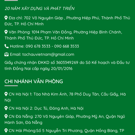
20 NĂM XÂY DỰNG VÀ PHÁT TRIỂN
Địa chỉ: 702 Võ Nguyên Giáp , Phường Hiệp Phú, Thành Phố Thủ
Đức, TP. Hồ Chí Minh
Văn Phòng: 1014 Phạm Văn Đồng, Phường Hiệp Bình Chánh,
Thành Phố Thủ Đức, TP. Hồ Chí Minh
Hotline:
090 678 3533
-
090 668 3533
Email:
tochauvietnam@gmail.com
Giấy chứng nhận ĐKKD số 3603349269 do Sở Kế hoạch và Đầu tư
tỉnh Đồng Nai cấp ngày 20/01/2016
CHI NHÁNH VĂN PHÒNG
CN Hà Nội 1: Tòa Nhà Kim Ánh, 78 Phố Duy Tân, Cầu Giấy, Hà
Nội
CN Hà Nội 2: Dục Tú, Đông Anh, Hà Nội
CN Đà Nẵng: 270 Võ Nguyên Giáp, Phường Mỹ An, Quận Ngũ
Hành Sơn, Đà Nẵng
CN Hải Phòng:Số 5 Nguyễn Tri Phương, Quận Hồng Bàng, TP