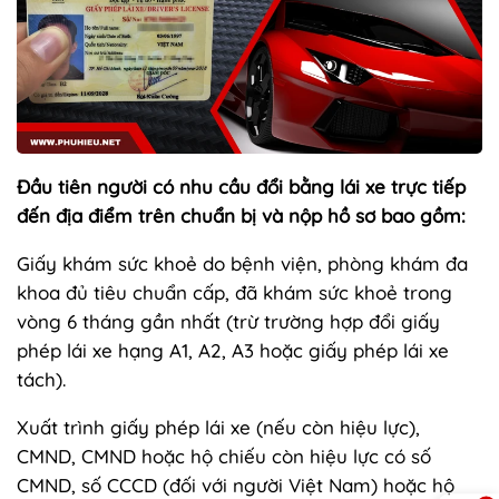
Đầu tiên người có nhu cầu đổi bằng lái xe trực tiếp
đến địa điểm trên chuẩn bị và nộp hồ sơ bao gồm:
Giấy khám sức khoẻ do bệnh viện, phòng khám đa
khoa đủ tiêu chuẩn cấp, đã khám sức khoẻ trong
vòng 6 tháng gần nhất (trừ trường hợp đổi giấy
phép lái xe hạng A1, A2, A3 hoặc giấy phép lái xe
tách).
Xuất trình giấy phép lái xe (nếu còn hiệu lực),
CMND, CMND hoặc hộ chiếu còn hiệu lực có số
CMND, số CCCD (đối với người Việt Nam) hoặc hộ