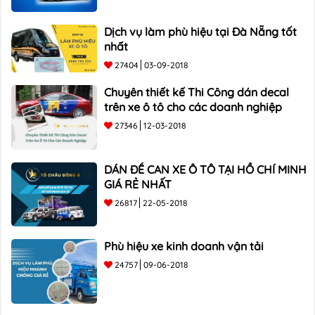
Dịch vụ làm phù hiệu tại Đà Nẵng tốt
nhất
27404
03-09-2018
Chuyên thiết kế Thi Công dán decal
trên xe ô tô cho các doanh nghiệp
27346
12-03-2018
DÁN ĐỀ CAN XE Ô TÔ TẠI HỒ CHÍ MINH
GIÁ RẺ NHẤT
26817
22-05-2018
Phù hiệu xe kinh doanh vận tải
24757
09-06-2018