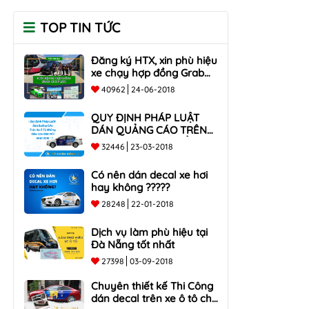
TOP TIN TỨC
Đăng ký HTX, xin phù hiệu
xe chạy hợp đồng Grab
taxi, Xe Du Lịch Tại Hồ Chí
40962
24-06-2018
Minh Giá Rẻ
QUY ĐỊNH PHÁP LUẬT
DÁN QUẢNG CÁO TRÊN
XE Ô TÔ NHỮNG ĐIỀU
32446
23-03-2018
CẦN BIẾT mới nhất 2018
???
Có nên dán decal xe hơi
hay không ?????
28248
22-01-2018
Dịch vụ làm phù hiệu tại
Đà Nẵng tốt nhất
27398
03-09-2018
Chuyên thiết kế Thi Công
dán decal trên xe ô tô cho