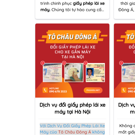
trình chinh phục
giấy phép lái xe
thời gi
máy.
Chúng tôi tự hào cung cấp
Đông Á,
dịch vụ chuyên nghiệp, nhanh
pháp 
chóng và đáng tin cậy.
nhữn
Dịch vụ đổi giấy phép lái xe
Dịch vụ
máy tại Hà Nội
m
Với Dịch Vụ Đổi Giấy Phép Lái Xe
Không c
Máy của
Tô Châu Đông Á
không
mất giấ