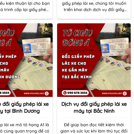
iều kiện thuận lợi cho bạn
giấy phép lái xe, chúng tôi muốn
á trình cấp lại giấy phép
triển khai dịch dịch vụ đổi giấy
 mới giấy phép lái xe mới
phép lái xe máy toàn quốc.
àn tại Tô Châu Đông Á.
 đổi giấy phép lái xe
Dịch vụ đổi giấy phép lái xe
 tại Bình Dương
máy tại Bắc Ninh
p lái xe mô tô hạng A1 là
Để giúp bạn đọc tiết kiệm thời
vô cùng quan trọng để có
gian và sức lực khi làm thủ tục đổi