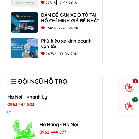
các doanh nghiệp
27343
12-03-2018
DÁN ĐỀ CAN XE Ô TÔ TẠI
HỒ CHÍ MINH GIÁ RẺ NHẤT
26814
22-05-2018
Phù hiệu xe kinh doanh
vận tải
24752
09-06-2018
ĐỘI NGŨ HỖ TRỢ
1
Ha Noi - Khanh Ly
2
0963 444 803
Ho Hang - Hà Nội
0962 444 877