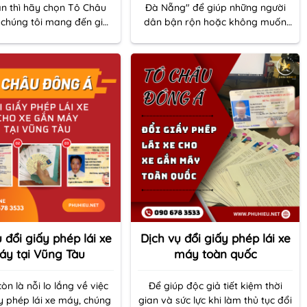
an thì hãy chọn Tô Châu
Đà Nẵng" để giúp những người
 chúng tôi mang đến giải
dân bận rộn hoặc không muốn
đơn giản thuận lợi cho
bận tâm về thủ tục có thể dễ
g người dân bận rộn.
dàng và nhanh chóng hoàn tất
mọi thủ tục.
 đổi giấy phép lái xe
Dịch vụ đổi giấy phép lái xe
áy tại Vũng Tàu
máy toàn quốc
òn là nỗi lo lắng về việc
Để giúp độc giả tiết kiệm thời
y phép lái xe máy, chúng
gian và sức lực khi làm thủ tục đổi