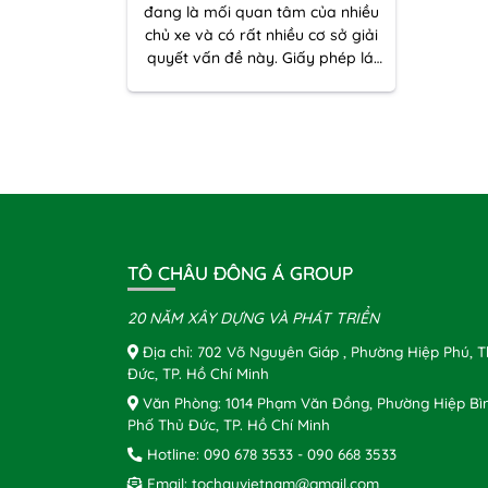
đang là mối quan tâm của nhiều
chủ xe và có rất nhiều cơ sở giải
quyết vấn đề này. Giấy phép lái
xe mô tô A1 của bạn đã bị hư
hỏng do sử dụng lâu ngày, bị
rách do vô tình cho vào máy giặt,
bị mưa làm ướt, chữ và hình ảnh
trên giấy phép lái xe đã mờ đi
TÔ CHÂU ĐÔNG Á GROUP
20 NĂM XÂY DỰNG VÀ PHÁT TRIỂN
Địa chỉ: 702 Võ Nguyên Giáp , Phường Hiệp Phú, 
Đức, TP. Hồ Chí Minh
Văn Phòng: 1014 Phạm Văn Đồng, Phường Hiệp Bì
Phố Thủ Đức, TP. Hồ Chí Minh
Hotline:
090 678 3533
-
090 668 3533
Email:
tochauvietnam@gmail.com