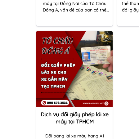
máy tại Đồng Nai của Tô Châu
thể tham
Đông Á, vấn đề của bạn có thể
đổi giấy
giải quyết
Dương 
Dịch vụ đổi giấy phép lái xe
máy tại TPHCM
Đổi bằng lái xe máy hạng A1