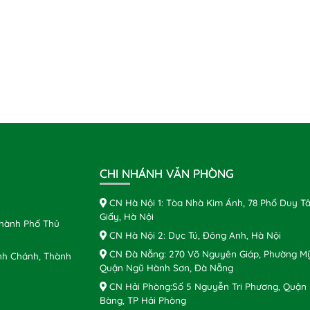
CHI NHÁNH VĂN PHÒNG
CN Hà Nội 1: Tòa Nhà Kim Ánh, 78 Phố Duy Tâ
Giấy, Hà Nội
Thành Phố Thủ
CN Hà Nội 2: Dục Tú, Đông Anh, Hà Nội
CN Đà Nẵng: 270 Võ Nguyên Giáp, Phường Mỹ
nh Chánh, Thành
Quận Ngũ Hành Sơn, Đà Nẵng
CN Hải Phòng:Số 5 Nguyễn Tri Phương, Quận
Bàng, TP Hải Phòng