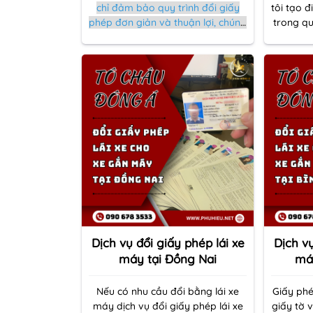
chỉ đảm bảo quy trình đổi giấy
tôi tạo đ
phép đơn giản và thuận lợi, chúng
trong qu
tôi còn hướng dẫn và hỗ trợ bạn
hoặc đổi
trong mọi bước, từ khi bắt đầu
hoàn to
đến khi hoàn tất
Dịch vụ đổi giấy phép lái xe
Dịch vụ
máy tại Đồng Nai
máy
Nếu có nhu cầu đổi bằng lái xe
Giấy phé
máy dịch vụ đổi giấy phép lái xe
giấy tờ 