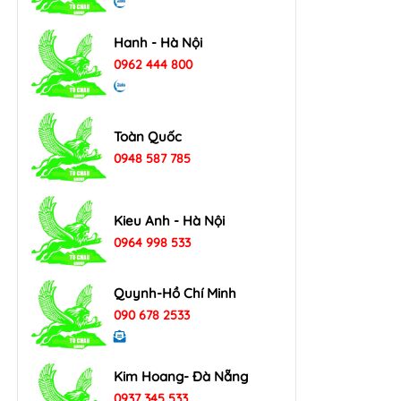
Hanh - Hà Nội
0962 444 800
Toàn Quốc
0948 587 785
Kieu Anh - Hà Nội
0964 998 533
Quynh-Hồ Chí Minh
090 678 2533
Kim Hoang- Đà Nẵng
0937 345 533