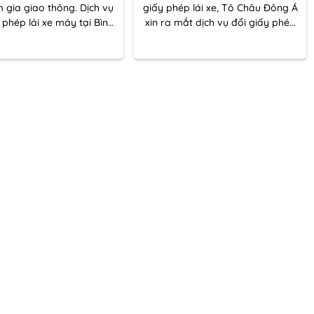
 gia giao thông. Dịch vụ
giấy phép lái xe, Tô Châu Đông Á
 phép lái xe máy tại Bình
xin ra mắt dịch vụ đổi giấy phép
có thể hỗ trợ các bạn.
lái xe máy tại Bắc Ninh.