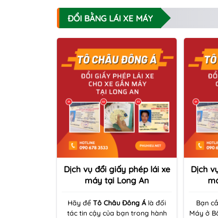
ĐỔI BẰNG LÁI XE MÁY
Dịch vụ đổi giấy phép lái xe
Dịch vụ
máy tại Long An
má
Hãy để
Tô Châu Đông Á
là đối
Bạn cầ
tác tin cậy của bạn trong hành
Máy ở B