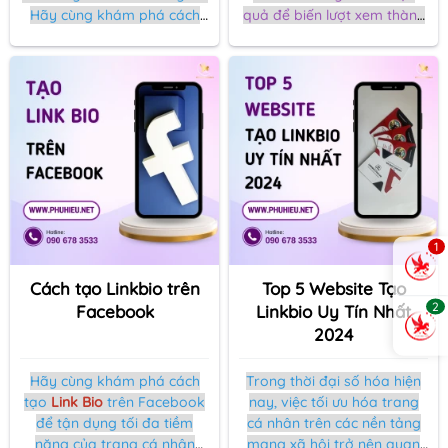
Hãy cùng khám phá cách
quả để biến lượt xem thành
biến ý tưởng của bạn thành
doanh thu. Hãy cùng khám
hiện thực mà không cần đến
phá cách làm ngay sau đây!
bất kỳ kỹ năng thiết kế nào!
1
Cách tạo Linkbio trên
Top 5 Website Tạo
2
Facebook
Linkbio Uy Tín Nhất
2024
Hãy cùng khám phá cách
Trong thời đại số hóa hiện
tạo
Link Bio
trên Facebook
nay, việc tối ưu hóa trang
để tận dụng tối đa tiềm
cá nhân trên các nền tảng
năng của trang cá nhân
mạng xã hội trở nên quan