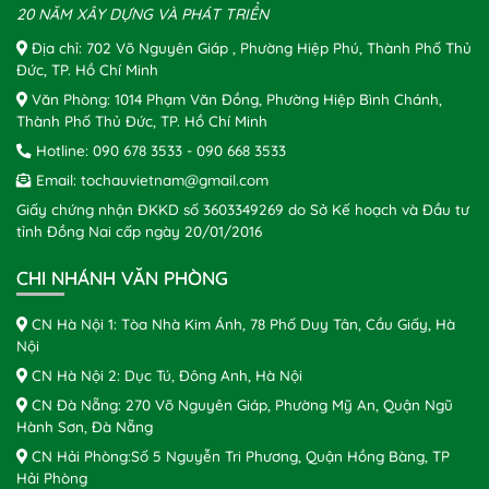
20 NĂM XÂY DỰNG VÀ PHÁT TRIỂN
Địa chỉ: 702 Võ Nguyên Giáp , Phường Hiệp Phú, Thành Phố Thủ
Đức, TP. Hồ Chí Minh
Văn Phòng: 1014 Phạm Văn Đồng, Phường Hiệp Bình Chánh,
Thành Phố Thủ Đức, TP. Hồ Chí Minh
Hotline:
090 678 3533
-
090 668 3533
Email:
tochauvietnam@gmail.com
Giấy chứng nhận ĐKKD số 3603349269 do Sở Kế hoạch và Đầu tư
tỉnh Đồng Nai cấp ngày 20/01/2016
CHI NHÁNH VĂN PHÒNG
CN Hà Nội 1: Tòa Nhà Kim Ánh, 78 Phố Duy Tân, Cầu Giấy, Hà
Nội
CN Hà Nội 2: Dục Tú, Đông Anh, Hà Nội
CN Đà Nẵng: 270 Võ Nguyên Giáp, Phường Mỹ An, Quận Ngũ
Hành Sơn, Đà Nẵng
CN Hải Phòng:Số 5 Nguyễn Tri Phương, Quận Hồng Bàng, TP
Hải Phòng