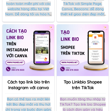
hoàn toàn miễn phí với các
TikTok với Simple Page,
website hàng đầu tại Việt
Canva, Beacons: dễ dàng
Nam. Dễ dàng tối ưu hóa hồ
thiết kế giao diện đẹp mắt,
sơ của bạn với
cá nhân hóa và thêm link
Linkbio.com.vn, Simple
affiliate chỉ với vài bước đơn
Page, và BioLink.vn.
giản. Thu hút người theo dõi
ngay từ cái nhìn đầu tiên!
Cách tạo link bio trên
Tạo Linkbio Shopee
Instagram với canva
trên TikTok
Bạn có thể tạo ra một liên
Bạn muốn tăng thu nhập từ
kết Bio đẹp mắt và thu hút
TikTok? Tạo link bio Shopee
chỉ trong vài bước đơn giản.
là cách đơn giản và hiệu