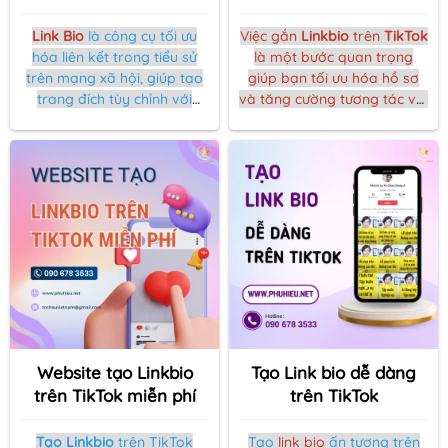
Link Bio
là công cụ tối ưu
Việc gắn
Linkbio
trên
TikTok
hóa liên kết trong tiểu sử
là một bước quan trọng
trên mạng xã hội, giúp tạo
giúp bạn tối ưu hóa hồ sơ
trang đích tùy chỉnh với
và tăng cường tương tác với
nhiều liên kết, theo dõi dữ
người theo dõi. Trong bài
liệu nhấp chuột và tùy chỉnh
viết này, chúng tôi sẽ hướng
giao diện. Hoàn hảo cho
dẫn bạn cách thực hiện một
việc chia sẻ nội dung đa
cách đơn giản và hiệu quả,
dạng từ một liên kết duy
đảm bảo thành công ngay
nhất.
từ lần đầu tiên.
Website tạo Linkbio
Tạo Link bio dễ dàng
trên TikTok miễn phí
trên TikTok
Tạo Linkbio
trên TikTok
Tạo
link bio
ấn tượng trên