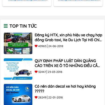
trong việc xây dựng thương
trọng hơn bao giờ hết. Một
hiệu và gia tăng tương tác.
công cụ phổ biến và hiệu
quả để thực hiện điều này là
Linkbio
.
TOP TIN TỨC
Đăng ký HTX, xin phù hiệu xe chạy hợp
đồng Grab taxi, Xe Du Lịch Tại Hồ Chí
Minh Giá Rẻ
40965
24-06-2018
QUY ĐỊNH PHÁP LUẬT DÁN QUẢNG
CÁO TRÊN XE Ô TÔ NHỮNG ĐIỀU CẦN
BIẾT mới nhất 2018 ???
32447
23-03-2018
Có nên dán decal xe hơi hay không
?????
28249
22-01-2018