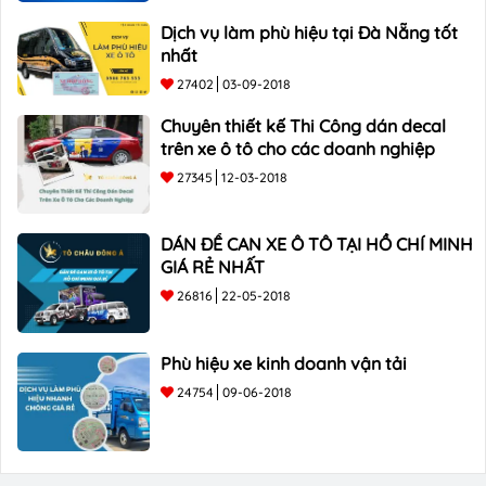
Dịch vụ làm phù hiệu tại Đà Nẵng tốt
nhất
27402
03-09-2018
Chuyên thiết kế Thi Công dán decal
trên xe ô tô cho các doanh nghiệp
27345
12-03-2018
DÁN ĐỀ CAN XE Ô TÔ TẠI HỒ CHÍ MINH
GIÁ RẺ NHẤT
26816
22-05-2018
Phù hiệu xe kinh doanh vận tải
24754
09-06-2018