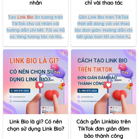
nhân
chỉ vài thao tác
Tạo
Link Bio
ấn tượng trên
Gắn Link Bio trên TikTok
TikTok cho cá nhân với
thật dễ dàng với vài thao
hướng dẫn chi tiết. Tối ưu hồ
tác đơn giản. Hướng dẫn chi
sơ, tăng tương tác và thu
tiết giúp bạn tối ưu hóa hồ
hút người theo dõi dễ dàng
sơ, xây dựng thương hiệu và
chỉ với vài bước đơn giản.
thu hút người theo dõi hiệu
quả.
Link Bio là gì? Có nên
Cách gắn Linkbio trên
chọn sử dụng Link Bio?
TikTok đơn giản đảm
bảo thành công