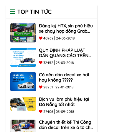
TOP TIN TỨC
Đăng ký HTX, xin phù hiệu
xe chạy hợp đồng Grab
taxi, Xe Du Lịch Tại Hồ Chí
40969
24-06-2018
Minh Giá Rẻ
QUY ĐỊNH PHÁP LUẬT
DÁN QUẢNG CÁO TRÊN
XE Ô TÔ NHỮNG ĐIỀU
32452
23-03-2018
CẦN BIẾT mới nhất 2018
???
Có nên dán decal xe hơi
hay không ?????
28251
22-01-2018
Dịch vụ làm phù hiệu tại
Đà Nẵng tốt nhất
27406
03-09-2018
Chuyên thiết kế Thi Công
dán decal trên xe ô tô cho