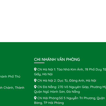
CHI NHÁNH VĂN PHÒNG
CN Hà Nội 1: Tòa Nhà Kim Ánh, 78 Phố Duy Tâ
Giấy, Hà Nội
Thành Phố Thủ
CN Hà Nội 2: Dục Tú, Đông Anh, Hà Nội
CN Đà Nẵng: 270 Võ Nguyên Giáp, Phường Mỹ
nh Chánh, Thành
Quận Ngũ Hành Sơn, Đà Nẵng
CN Hải Phòng:Số 5 Nguyễn Tri Phương, Quận
Bàng, TP Hải Phòng