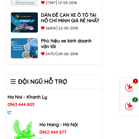
các doanh nghiệp
27347
12-03-2018
DÁN ĐỀ CAN XE Ô TÔ TẠI
HỒ CHÍ MINH GIÁ RẺ NHẤT
26818
22-05-2018
Phù hiệu xe kinh doanh
vận tải
24757
09-06-2018
ĐỘI NGŨ HỖ TRỢ
1
Ha Noi - Khanh Ly
2
0963 444 803
Ho Hang - Hà Nội
0962 444 877