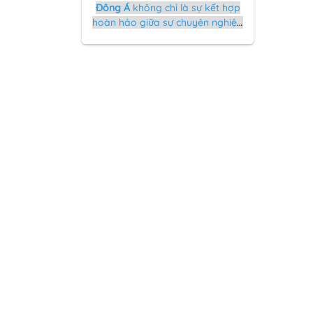
Đông Á
không chỉ là sự kết hợp
hoàn hảo giữa sự chuyên nghiệp
và sáng tạo mà còn là cam kết
tối ưu hóa trải nghiệm của bạn.