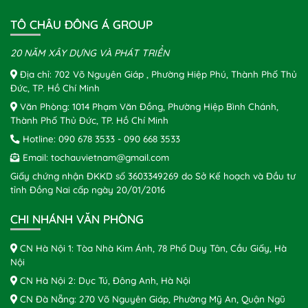
TÔ CHÂU ĐÔNG Á GROUP
20 NĂM XÂY DỰNG VÀ PHÁT TRIỂN
Địa chỉ: 702 Võ Nguyên Giáp , Phường Hiệp Phú, Thành Phố Thủ
Đức, TP. Hồ Chí Minh
Văn Phòng: 1014 Phạm Văn Đồng, Phường Hiệp Bình Chánh,
Thành Phố Thủ Đức, TP. Hồ Chí Minh
Hotline:
090 678 3533
-
090 668 3533
Email:
tochauvietnam@gmail.com
Giấy chứng nhận ĐKKD số 3603349269 do Sở Kế hoạch và Đầu tư
tỉnh Đồng Nai cấp ngày 20/01/2016
CHI NHÁNH VĂN PHÒNG
CN Hà Nội 1: Tòa Nhà Kim Ánh, 78 Phố Duy Tân, Cầu Giấy, Hà
Nội
CN Hà Nội 2: Dục Tú, Đông Anh, Hà Nội
CN Đà Nẵng: 270 Võ Nguyên Giáp, Phường Mỹ An, Quận Ngũ