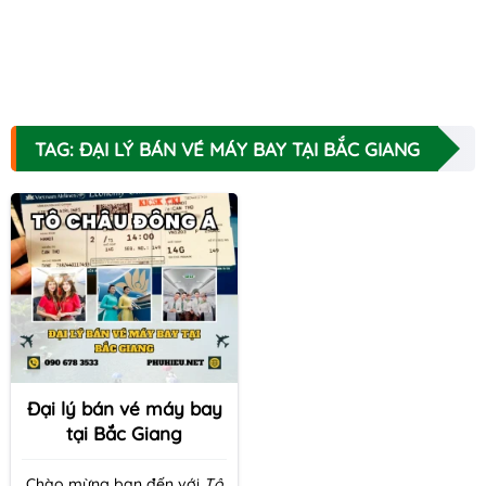
TAG: ĐẠI LÝ BÁN VÉ MÁY BAY TẠI BẮC GIANG
Đại lý bán vé máy bay
tại Bắc Giang
Chào mừng bạn đến với
Tô