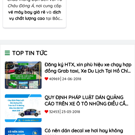
Châu Đông Á
, nơi cung cấp
vé máy bay giá rẻ
và
dịch
vụ chất lượng cao
tại Bắc
Giang. Với cam kết mang lại
sự hài lòng tối đa cho khách
hàng, chúng tôi tự tin là lựa
chọn hàng đầu của bạn.
TOP TIN TỨC
Đăng ký HTX, xin phù hiệu xe chạy hợp
đồng Grab taxi, Xe Du Lịch Tại Hồ Chí
Minh Giá Rẻ
40969
24-06-2018
QUY ĐỊNH PHÁP LUẬT DÁN QUẢNG
CÁO TRÊN XE Ô TÔ NHỮNG ĐIỀU CẦN
BIẾT mới nhất 2018 ???
32453
23-03-2018
Có nên dán decal xe hơi hay không