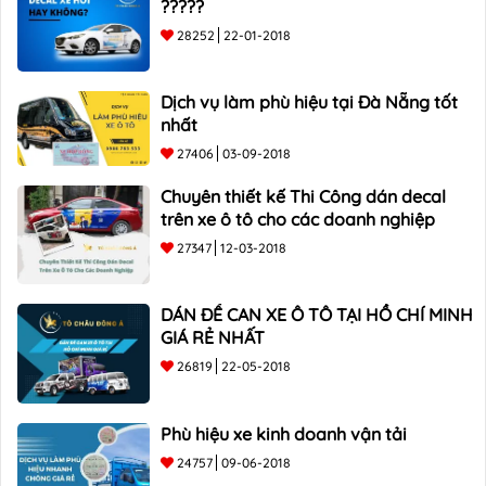
?????
28252
22-01-2018
Dịch vụ làm phù hiệu tại Đà Nẵng tốt
nhất
27406
03-09-2018
Chuyên thiết kế Thi Công dán decal
trên xe ô tô cho các doanh nghiệp
27347
12-03-2018
DÁN ĐỀ CAN XE Ô TÔ TẠI HỒ CHÍ MINH
GIÁ RẺ NHẤT
26819
22-05-2018
Phù hiệu xe kinh doanh vận tải
24757
09-06-2018