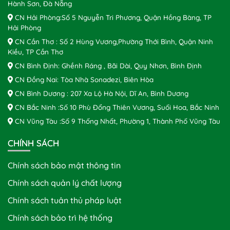
Hành Sơn, Đà Nẵng
CN Hải Phòng:Số 5 Nguyễn Tri Phương, Quận Hồng Bàng, TP
Hải Phòng
CN Cần Thơ : Số 2 Hùng Vương,Phường Thới Bình, Quận Ninh
Kiều, TP Cần Thơ
CN Bình Định: Ghềnh Ráng , Bãi Dài, Quy Nhơn, Bình Định
CN Đồng Nai: Tòa Nhà Sonadezi, Biên Hòa
CN Bình Dương : 207 Xa Lộ Hà Nội, Dĩ An, Bình Dương
CN Bắc Ninh :Số 10 Phù Đổng Thiên Vương, Suối Hoa, Bắc Ninh
CN Vũng Tàu :Số 9 Thống Nhất, Phường 1, Thành Phố Vũng Tàu
CHÍNH SÁCH
Chính sách bảo mật thông tin
Chính sách quản lý chất lượng
Chính sách tuân thủ pháp luật
Chính sách bảo trì hệ thống