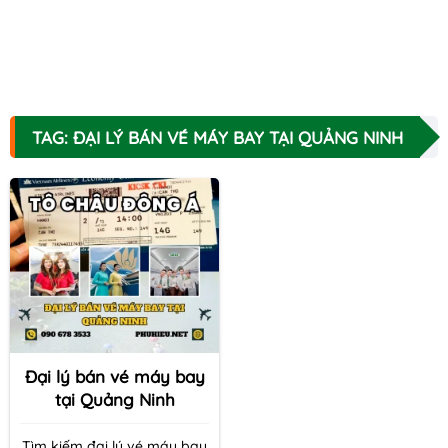
TAG: ĐẠI LÝ BÁN VÉ MÁY BAY TẠI QUẢNG NINH
Đại lý bán vé máy bay
tại Quảng Ninh
Tìm kiếm đại lý vé máy bay