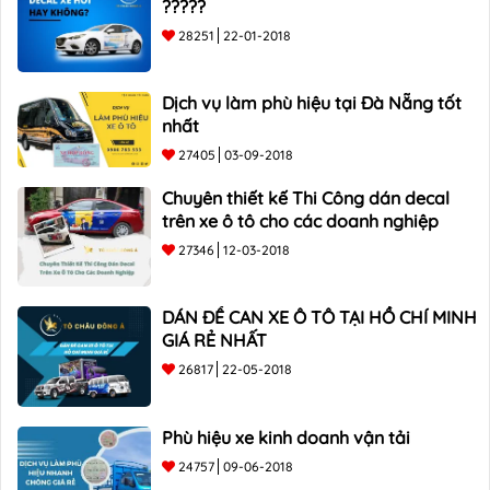
?????
28251
22-01-2018
Dịch vụ làm phù hiệu tại Đà Nẵng tốt
nhất
27405
03-09-2018
Chuyên thiết kế Thi Công dán decal
trên xe ô tô cho các doanh nghiệp
27346
12-03-2018
DÁN ĐỀ CAN XE Ô TÔ TẠI HỒ CHÍ MINH
GIÁ RẺ NHẤT
26817
22-05-2018
Phù hiệu xe kinh doanh vận tải
24757
09-06-2018