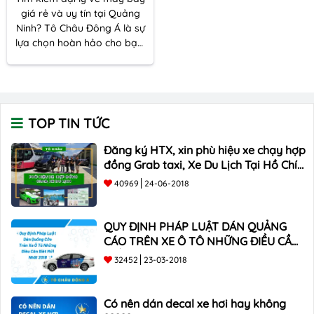
giá rẻ và uy tín tại Quảng
Ninh? Tô Châu Đông Á là sự
lựa chọn hoàn hảo cho bạn.
Chúng tôi cung cấp vé máy
bay chất lượng với giá cả
cạnh tranh, đảm bảo
chuyến đi của bạn diễn ra
suôn sẻ và tiết kiệm.
TOP TIN TỨC
Đăng ký HTX, xin phù hiệu xe chạy hợp
đồng Grab taxi, Xe Du Lịch Tại Hồ Chí
Minh Giá Rẻ
40969
24-06-2018
QUY ĐỊNH PHÁP LUẬT DÁN QUẢNG
CÁO TRÊN XE Ô TÔ NHỮNG ĐIỀU CẦN
BIẾT mới nhất 2018 ???
32452
23-03-2018
Có nên dán decal xe hơi hay không