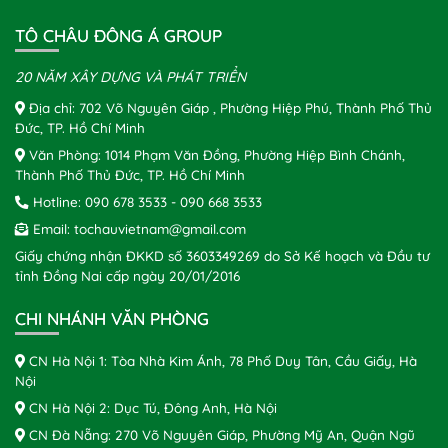
TÔ CHÂU ĐÔNG Á GROUP
20 NĂM XÂY DỰNG VÀ PHÁT TRIỂN
Địa chỉ: 702 Võ Nguyên Giáp , Phường Hiệp Phú, Thành Phố Thủ
Đức, TP. Hồ Chí Minh
Văn Phòng: 1014 Phạm Văn Đồng, Phường Hiệp Bình Chánh,
Thành Phố Thủ Đức, TP. Hồ Chí Minh
Hotline:
090 678 3533
-
090 668 3533
Email:
tochauvietnam@gmail.com
Giấy chứng nhận ĐKKD số 3603349269 do Sở Kế hoạch và Đầu tư
tỉnh Đồng Nai cấp ngày 20/01/2016
CHI NHÁNH VĂN PHÒNG
CN Hà Nội 1: Tòa Nhà Kim Ánh, 78 Phố Duy Tân, Cầu Giấy, Hà
Nội
CN Hà Nội 2: Dục Tú, Đông Anh, Hà Nội
CN Đà Nẵng: 270 Võ Nguyên Giáp, Phường Mỹ An, Quận Ngũ