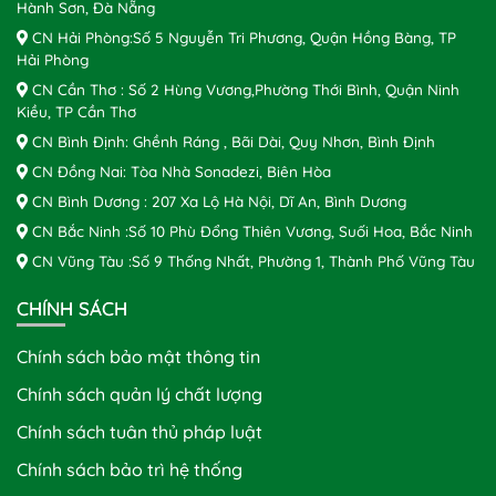
Hành Sơn, Đà Nẵng
CN Hải Phòng:Số 5 Nguyễn Tri Phương, Quận Hồng Bàng, TP
Hải Phòng
CN Cần Thơ : Số 2 Hùng Vương,Phường Thới Bình, Quận Ninh
Kiều, TP Cần Thơ
CN Bình Định: Ghềnh Ráng , Bãi Dài, Quy Nhơn, Bình Định
CN Đồng Nai: Tòa Nhà Sonadezi, Biên Hòa
CN Bình Dương : 207 Xa Lộ Hà Nội, Dĩ An, Bình Dương
CN Bắc Ninh :Số 10 Phù Đổng Thiên Vương, Suối Hoa, Bắc Ninh
CN Vũng Tàu :Số 9 Thống Nhất, Phường 1, Thành Phố Vũng Tàu
CHÍNH SÁCH
Chính sách bảo mật thông tin
Chính sách quản lý chất lượng
Chính sách tuân thủ pháp luật
Chính sách bảo trì hệ thống