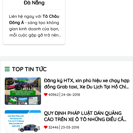
Đà Nẵng
Liên hệ ngay với
Tô Châu
Đông Á
- sáng tạo không
gian kinh doanh của bạn,
mỗi cuộc gặp gỡ trở nên
đặc biệt và ý nghĩa hơn với
Danh Thiếp Điện Tử Thông
Minh Linkbio!
TOP TIN TỨC
Đăng ký HTX, xin phù hiệu xe chạy hợp
đồng Grab taxi, Xe Du Lịch Tại Hồ Chí
Minh Giá Rẻ
40962
24-06-2018
QUY ĐỊNH PHÁP LUẬT DÁN QUẢNG
CÁO TRÊN XE Ô TÔ NHỮNG ĐIỀU CẦN
BIẾT mới nhất 2018 ???
32446
23-03-2018