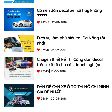
Có nên dán decal xe hơi hay không
?????
28248
22-01-2018
Dịch vụ làm phù hiệu tại Đà Nẵng tốt
nhất
27398
03-09-2018
Chuyên thiết kế Thi Công dán decal
trên xe ô tô cho các doanh nghiệp
27343
12-03-2018
DÁN ĐỀ CAN XE Ô TÔ TẠI HỒ CHÍ MINH
GIÁ RẺ NHẤT
26814
22-05-2018