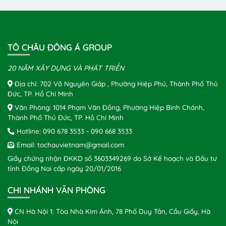
TÔ CHÂU ĐÔNG Á GROUP
20 NĂM XÂY DỰNG VÀ PHÁT TRIỂN
Địa chỉ: 702 Võ Nguyên Giáp , Phường Hiệp Phú, Thành Phố Thủ
Đức, TP. Hồ Chí Minh
Văn Phòng: 1014 Phạm Văn Đồng, Phường Hiệp Bình Chánh,
Thành Phố Thủ Đức, TP. Hồ Chí Minh
Hotline:
090 678 3533
-
090 668 3533
Email:
tochauvietnam@gmail.com
Giấy chứng nhận ĐKKD số 3603349269 do Sở Kế hoạch và Đầu tư
tỉnh Đồng Nai cấp ngày 20/01/2016
CHI NHÁNH VĂN PHÒNG
CN Hà Nội 1: Tòa Nhà Kim Ánh, 78 Phố Duy Tân, Cầu Giấy, Hà
Nội