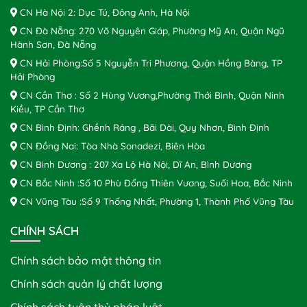
CN Hà Nội 2: Dục Tú, Đông Anh, Hà Nội
CN Đà Nẵng: 270 Võ Nguyên Giáp, Phường Mỹ An, Quận Ngũ
Hành Sơn, Đà Nẵng
CN Hải Phòng:Số 5 Nguyễn Tri Phương, Quận Hồng Bàng, TP
Hải Phòng
CN Cần Thơ : Số 2 Hùng Vương,Phường Thới Bình, Quận Ninh
Kiều, TP Cần Thơ
CN Bình Định: Ghềnh Ráng , Bãi Dài, Quy Nhơn, Bình Định
CN Đồng Nai: Tòa Nhà Sonadezi, Biên Hòa
CN Bình Dương : 207 Xa Lộ Hà Nội, Dĩ An, Bình Dương
CN Bắc Ninh :Số 10 Phù Đổng Thiên Vương, Suối Hoa, Bắc Ninh
CN Vũng Tàu :Số 9 Thống Nhất, Phường 1, Thành Phố Vũng Tàu
CHÍNH SÁCH
Chính sách bảo mật thông tin
Chính sách quản lý chất lượng
Chính sách tuân thủ pháp luật