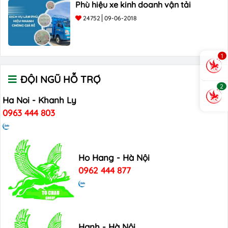
Phù hiệu xe kinh doanh vận tải
24752
09-06-2018
1
ĐỘI NGŨ HỖ TRỢ
2
Ha Noi - Khanh Ly
0963 444 803
Ho Hang - Hà Nội
0962 444 877
Hanh - Hà Nội