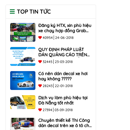
TOP TIN TỨC
Đăng ký HTX, xin phù hiệu
xe chạy hợp đồng Grab
taxi, Xe Du Lịch Tại Hồ Chí
40954
24-06-2018
Minh Giá Rẻ
QUY ĐỊNH PHÁP LUẬT
DÁN QUẢNG CÁO TRÊN
XE Ô TÔ NHỮNG ĐIỀU
32445
23-03-2018
CẦN BIẾT mới nhất 2018
???
Có nên dán decal xe hơi
hay không ?????
28243
22-01-2018
Dịch vụ làm phù hiệu tại
Đà Nẵng tốt nhất
27394
03-09-2018
Chuyên thiết kế Thi Công
dán decal trên xe ô tô cho