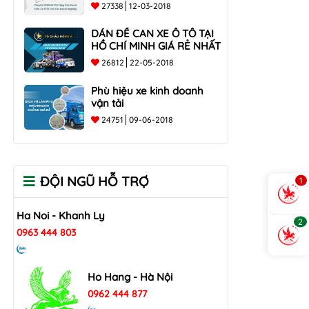
các doanh nghiệp
27338
12-03-2018
DÁN ĐỀ CAN XE Ô TÔ TẠI
HỒ CHÍ MINH GIÁ RẺ NHẤT
26812
22-05-2018
Phù hiệu xe kinh doanh
vận tải
24751
09-06-2018
ĐỘI NGŨ HỖ TRỢ
1
Ha Noi - Khanh Ly
2
0963 444 803
Ho Hang - Hà Nội
0962 444 877