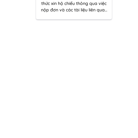
thức xin hộ chiếu thông qua việc
nộp đơn và các tài liệu liên quan
trực tuyến, thay vì phải đến trực
tiếp các cơ quan chức năng.