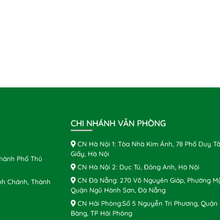
CHI NHÁNH VĂN PHÒNG
CN Hà Nội 1: Tòa Nhà Kim Ánh, 78 Phố Duy Tâ
Giấy, Hà Nội
Thành Phố Thủ
CN Hà Nội 2: Dục Tú, Đông Anh, Hà Nội
CN Đà Nẵng: 270 Võ Nguyên Giáp, Phường Mỹ
nh Chánh, Thành
Quận Ngũ Hành Sơn, Đà Nẵng
CN Hải Phòng:Số 5 Nguyễn Tri Phương, Quận
Bàng, TP Hải Phòng