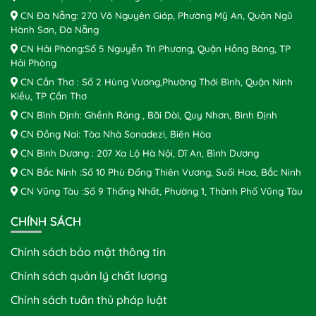
CN Đà Nẵng: 270 Võ Nguyên Giáp, Phường Mỹ An, Quận Ngũ
Hành Sơn, Đà Nẵng
CN Hải Phòng:Số 5 Nguyễn Tri Phương, Quận Hồng Bàng, TP
Hải Phòng
CN Cần Thơ : Số 2 Hùng Vương,Phường Thới Bình, Quận Ninh
Kiều, TP Cần Thơ
CN Bình Định: Ghềnh Ráng , Bãi Dài, Quy Nhơn, Bình Định
CN Đồng Nai: Tòa Nhà Sonadezi, Biên Hòa
CN Bình Dương : 207 Xa Lộ Hà Nội, Dĩ An, Bình Dương
CN Bắc Ninh :Số 10 Phù Đổng Thiên Vương, Suối Hoa, Bắc Ninh
CN Vũng Tàu :Số 9 Thống Nhất, Phường 1, Thành Phố Vũng Tàu
CHÍNH SÁCH
Chính sách bảo mật thông tin
Chính sách quản lý chất lượng
Chính sách tuân thủ pháp luật