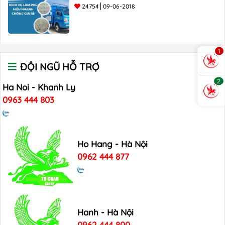
24754
09-06-2018
1
ĐỘI NGŨ HỖ TRỢ
2
Ha Noi - Khanh Ly
0963 444 803
Ho Hang - Hà Nội
0962 444 877
Hanh - Hà Nội
0962 444 800