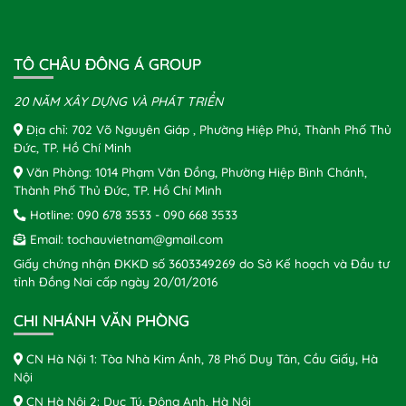
TÔ CHÂU ĐÔNG Á GROUP
20 NĂM XÂY DỰNG VÀ PHÁT TRIỂN
Địa chỉ: 702 Võ Nguyên Giáp , Phường Hiệp Phú, Thành Phố Thủ
Đức, TP. Hồ Chí Minh
Văn Phòng: 1014 Phạm Văn Đồng, Phường Hiệp Bình Chánh,
Thành Phố Thủ Đức, TP. Hồ Chí Minh
Hotline:
090 678 3533
-
090 668 3533
Email:
tochauvietnam@gmail.com
Giấy chứng nhận ĐKKD số 3603349269 do Sở Kế hoạch và Đầu tư
tỉnh Đồng Nai cấp ngày 20/01/2016
CHI NHÁNH VĂN PHÒNG
CN Hà Nội 1: Tòa Nhà Kim Ánh, 78 Phố Duy Tân, Cầu Giấy, Hà
Nội
CN Hà Nội 2: Dục Tú, Đông Anh, Hà Nội