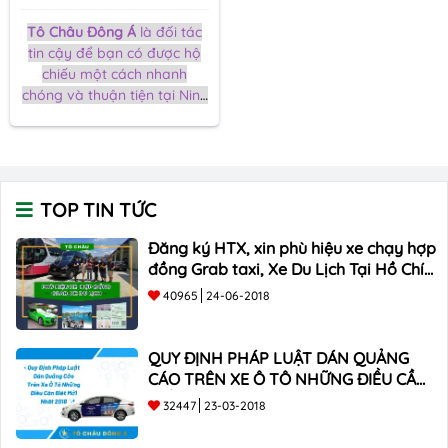
Tô Châu Đông Á
là đối tác
tin cậy để bạn có được hộ
chiếu một cách nhanh
chóng và thuận tiện tại Ninh
Bình. Việc làm hộ chiếu
không phải lúc nào cũng
phức tạp. Với chúng tôi, quy
trình làm hộ chiếu đơn giản
và hiệu quả. Chúng tôi tập
TOP TIN TỨC
trung vào việc giúp bạn tiết
kiệm thời gian và nỗ lực.
Đăng ký HTX, xin phù hiệu xe chạy hợp
đồng Grab taxi, Xe Du Lịch Tại Hồ Chí
Minh Giá Rẻ
40965
24-06-2018
QUY ĐỊNH PHÁP LUẬT DÁN QUẢNG
CÁO TRÊN XE Ô TÔ NHỮNG ĐIỀU CẦN
BIẾT mới nhất 2018 ???
32447
23-03-2018