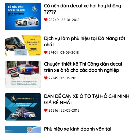
Có nên dán decal xe hơi hay không
?????
28249
22-01-2018
Dịch vụ làm phù hiệu tại Đà Nẵng tốt
nhất
27401
03-09-2018
Chuyên thiết kế Thi Công dán decal
trên xe ô tô cho các doanh nghiệp
27345
12-03-2018
DÁN ĐỀ CAN XE Ô TÔ TẠI HỒ CHÍ MINH
GIÁ RẺ NHẤT
26816
22-05-2018
Phù hiệu xe kinh doanh vận tải