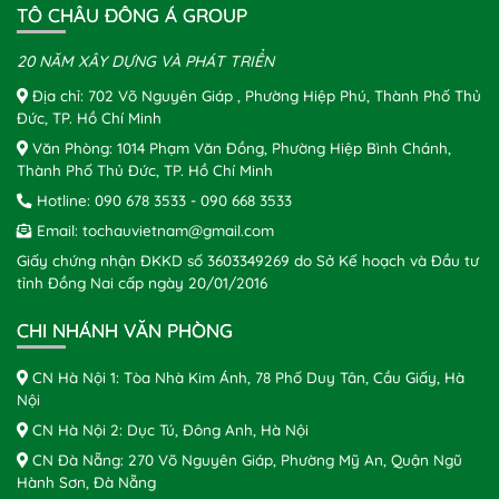
TÔ CHÂU ĐÔNG Á GROUP
20 NĂM XÂY DỰNG VÀ PHÁT TRIỂN
Địa chỉ: 702 Võ Nguyên Giáp , Phường Hiệp Phú, Thành Phố Thủ
Đức, TP. Hồ Chí Minh
Văn Phòng: 1014 Phạm Văn Đồng, Phường Hiệp Bình Chánh,
Thành Phố Thủ Đức, TP. Hồ Chí Minh
Hotline:
090 678 3533
-
090 668 3533
Email:
tochauvietnam@gmail.com
Giấy chứng nhận ĐKKD số 3603349269 do Sở Kế hoạch và Đầu tư
tỉnh Đồng Nai cấp ngày 20/01/2016
CHI NHÁNH VĂN PHÒNG
CN Hà Nội 1: Tòa Nhà Kim Ánh, 78 Phố Duy Tân, Cầu Giấy, Hà
Nội
CN Hà Nội 2: Dục Tú, Đông Anh, Hà Nội
CN Đà Nẵng: 270 Võ Nguyên Giáp, Phường Mỹ An, Quận Ngũ
Hành Sơn, Đà Nẵng