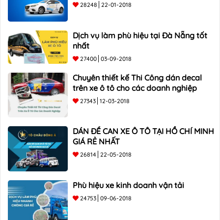
28248
22-01-2018
Dịch vụ làm phù hiệu tại Đà Nẵng tốt
nhất
27400
03-09-2018
Chuyên thiết kế Thi Công dán decal
trên xe ô tô cho các doanh nghiệp
27343
12-03-2018
DÁN ĐỀ CAN XE Ô TÔ TẠI HỒ CHÍ MINH
GIÁ RẺ NHẤT
26814
22-05-2018
Phù hiệu xe kinh doanh vận tải
24753
09-06-2018