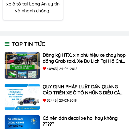
xe ô tô tại Long An uy tín
và nhanh chóng.
TOP TIN TỨC
Đăng ký HTX, xin phù hiệu xe chạy hợp
đồng Grab taxi, Xe Du Lịch Tại Hồ Chí
Minh Giá Rẻ
40963
24-06-2018
QUY ĐỊNH PHÁP LUẬT DÁN QUẢNG
CÁO TRÊN XE Ô TÔ NHỮNG ĐIỀU CẦN
BIẾT mới nhất 2018 ???
32446
23-03-2018
Có nên dán decal xe hơi hay không
?????