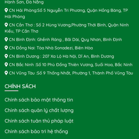
Hành Sơn, Đà Nẵng
CN Hải Phòng:Số 5 Nguyễn Tri Phương, Quận Hồng Bàng, TP
Hải Phòng
CN Cần Thơ : Số 2 Hùng Vương,Phường Thới Bình, Quận Ninh
Kiều, TP Cần Thơ
CN Bình Định: Ghềnh Ráng , Bãi Dài, Quy Nhơn, Bình Định
CN Đồng Nai: Tòa Nhà Sonadezi, Biên Hòa
CN Bình Dương : 207 Xa Lộ Hà Nội, Dĩ An, Bình Dương
CN Bắc Ninh :Số 10 Phù Đổng Thiên Vương, Suối Hoa, Bắc Ninh
CN Vũng Tàu :Số 9 Thống Nhất, Phường 1, Thành Phố Vũng Tàu
CHÍNH SÁCH
Chính sách bảo mật thông tin
Chính sách quản lý chất lượng
Chính sách tuân thủ pháp luật
Chính sách bảo trì hệ thống