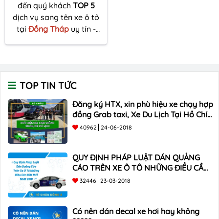
đến quý khách
TOP 5
dịch vụ sang tên xe ô tô
tại
Đồng Tháp
uy tín -
nhanh chóng - giá rẻ.
TOP TIN TỨC
Đăng ký HTX, xin phù hiệu xe chạy hợp
đồng Grab taxi, Xe Du Lịch Tại Hồ Chí
Minh Giá Rẻ
40962
24-06-2018
QUY ĐỊNH PHÁP LUẬT DÁN QUẢNG
CÁO TRÊN XE Ô TÔ NHỮNG ĐIỀU CẦN
BIẾT mới nhất 2018 ???
32446
23-03-2018
Có nên dán decal xe hơi hay không