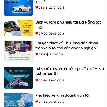
?????
28248
22-01-2018
Dịch vụ làm phù hiệu tại Đà Nẵng tốt
nhất
27400
03-09-2018
Chuyên thiết kế Thi Công dán decal
trên xe ô tô cho các doanh nghiệp
27343
12-03-2018
DÁN ĐỀ CAN XE Ô TÔ TẠI HỒ CHÍ MINH
GIÁ RẺ NHẤT
26814
22-05-2018
Phù hiệu xe kinh doanh vận tải
24752
09-06-2018