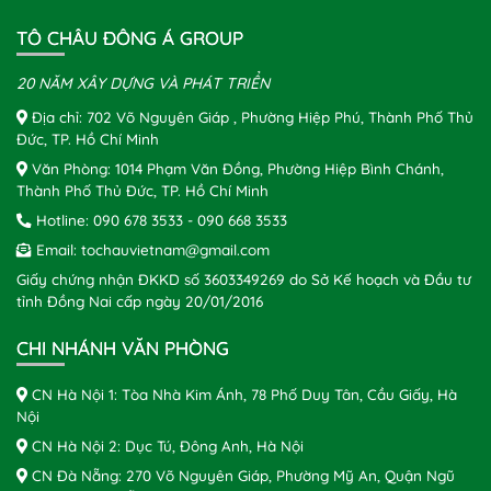
TÔ CHÂU ĐÔNG Á GROUP
20 NĂM XÂY DỰNG VÀ PHÁT TRIỂN
Địa chỉ: 702 Võ Nguyên Giáp , Phường Hiệp Phú, Thành Phố Thủ
Đức, TP. Hồ Chí Minh
Văn Phòng: 1014 Phạm Văn Đồng, Phường Hiệp Bình Chánh,
Thành Phố Thủ Đức, TP. Hồ Chí Minh
Hotline:
090 678 3533
-
090 668 3533
Email:
tochauvietnam@gmail.com
Giấy chứng nhận ĐKKD số 3603349269 do Sở Kế hoạch và Đầu tư
tỉnh Đồng Nai cấp ngày 20/01/2016
CHI NHÁNH VĂN PHÒNG
CN Hà Nội 1: Tòa Nhà Kim Ánh, 78 Phố Duy Tân, Cầu Giấy, Hà
Nội
CN Hà Nội 2: Dục Tú, Đông Anh, Hà Nội
CN Đà Nẵng: 270 Võ Nguyên Giáp, Phường Mỹ An, Quận Ngũ