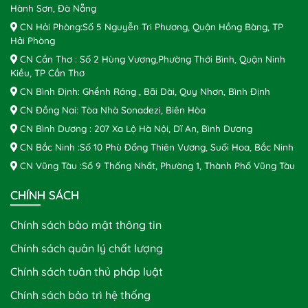
Hành Sơn, Đà Nẵng
CN Hải Phòng:Số 5 Nguyễn Tri Phương, Quận Hồng Bàng, TP
Hải Phòng
CN Cần Thơ : Số 2 Hùng Vương,Phường Thới Bình, Quận Ninh
Kiều, TP Cần Thơ
CN Bình Định: Ghềnh Ráng , Bãi Dài, Quy Nhơn, Bình Định
CN Đồng Nai: Tòa Nhà Sonadezi, Biên Hòa
CN Bình Dương : 207 Xa Lộ Hà Nội, Dĩ An, Bình Dương
CN Bắc Ninh :Số 10 Phù Đổng Thiên Vương, Suối Hoa, Bắc Ninh
CN Vũng Tàu :Số 9 Thống Nhất, Phường 1, Thành Phố Vũng Tàu
CHÍNH SÁCH
Chính sách bảo mật thông tin
Chính sách quản lý chất lượng
Chính sách tuân thủ pháp luật
Chính sách bảo trì hệ thống