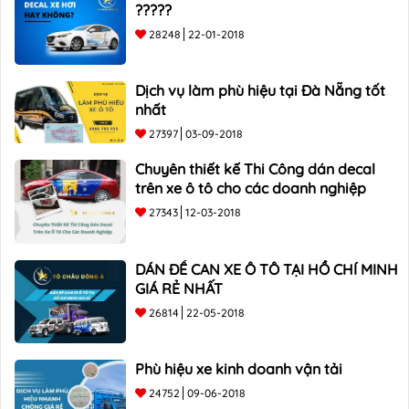
?????
28248
22-01-2018
Dịch vụ làm phù hiệu tại Đà Nẵng tốt
nhất
27397
03-09-2018
Chuyên thiết kế Thi Công dán decal
trên xe ô tô cho các doanh nghiệp
27343
12-03-2018
DÁN ĐỀ CAN XE Ô TÔ TẠI HỒ CHÍ MINH
GIÁ RẺ NHẤT
26814
22-05-2018
Phù hiệu xe kinh doanh vận tải
24752
09-06-2018