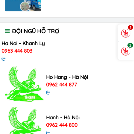
1
ĐỘI NGŨ HỖ TRỢ
Ha Noi - Khanh Ly
2
0963 444 803
Ho Hang - Hà Nội
0962 444 877
Hanh - Hà Nội
0962 444 800