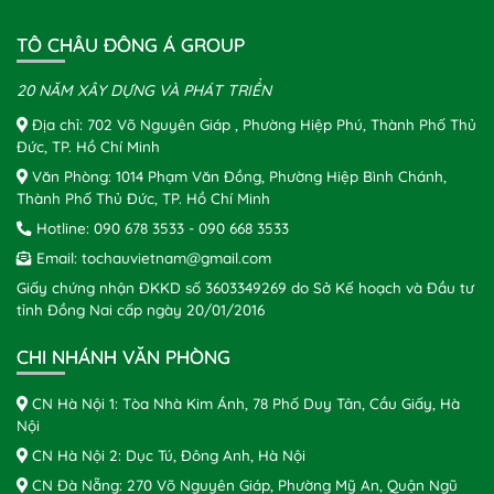
TÔ CHÂU ĐÔNG Á GROUP
20 NĂM XÂY DỰNG VÀ PHÁT TRIỂN
Địa chỉ: 702 Võ Nguyên Giáp , Phường Hiệp Phú, Thành Phố Thủ
Đức, TP. Hồ Chí Minh
Văn Phòng: 1014 Phạm Văn Đồng, Phường Hiệp Bình Chánh,
Thành Phố Thủ Đức, TP. Hồ Chí Minh
Hotline:
090 678 3533
-
090 668 3533
Email:
tochauvietnam@gmail.com
Giấy chứng nhận ĐKKD số 3603349269 do Sở Kế hoạch và Đầu tư
tỉnh Đồng Nai cấp ngày 20/01/2016
CHI NHÁNH VĂN PHÒNG
CN Hà Nội 1: Tòa Nhà Kim Ánh, 78 Phố Duy Tân, Cầu Giấy, Hà
Nội
CN Hà Nội 2: Dục Tú, Đông Anh, Hà Nội
CN Đà Nẵng: 270 Võ Nguyên Giáp, Phường Mỹ An, Quận Ngũ