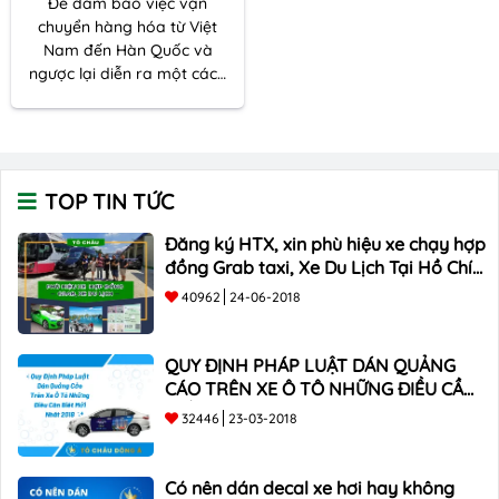
Để đảm bảo việc vận
chuyển hàng hóa từ Việt
Nam đến Hàn Quốc và
ngược lại diễn ra một cách
hợp pháp và an toàn, quý vị
nên tuân thủ các quy định
và luật pháp liên quan, hãy
liên hệ với Tô Đông Á chúng
tôi để được hỗ trợ
TOP TIN TỨC
Đăng ký HTX, xin phù hiệu xe chạy hợp
đồng Grab taxi, Xe Du Lịch Tại Hồ Chí
Minh Giá Rẻ
40962
24-06-2018
QUY ĐỊNH PHÁP LUẬT DÁN QUẢNG
CÁO TRÊN XE Ô TÔ NHỮNG ĐIỀU CẦN
BIẾT mới nhất 2018 ???
32446
23-03-2018
Có nên dán decal xe hơi hay không