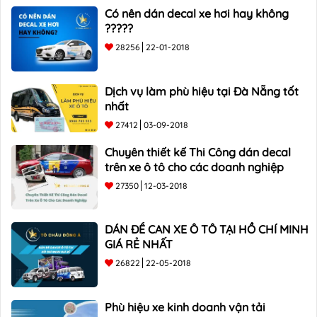
Có nên dán decal xe hơi hay không
?????
28256
22-01-2018
Dịch vụ làm phù hiệu tại Đà Nẵng tốt
nhất
27412
03-09-2018
Chuyên thiết kế Thi Công dán decal
trên xe ô tô cho các doanh nghiệp
27350
12-03-2018
DÁN ĐỀ CAN XE Ô TÔ TẠI HỒ CHÍ MINH
GIÁ RẺ NHẤT
26822
22-05-2018
Phù hiệu xe kinh doanh vận tải