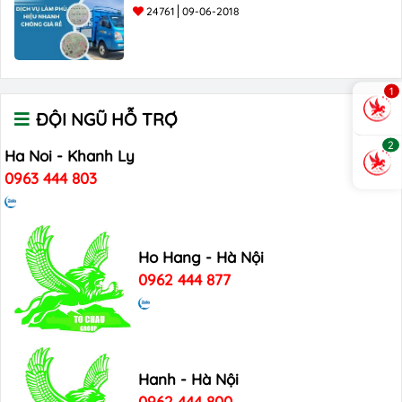
24761
09-06-2018
1
ĐỘI NGŨ HỖ TRỢ
2
Ha Noi - Khanh Ly
0963 444 803
Ho Hang - Hà Nội
0962 444 877
Hanh - Hà Nội
0962 444 800