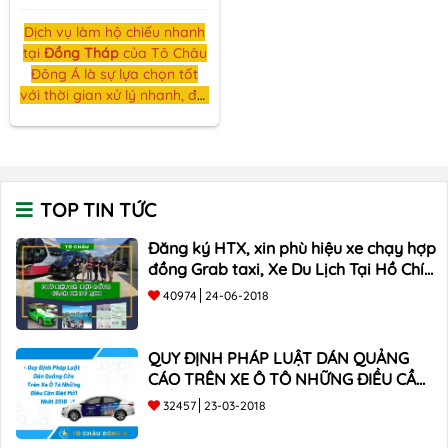
Dịch vụ làm hộ chiếu nhanh
tại
Đồng Tháp
của Tô Châu
Đông Á là sự lựa chọn tốt
với thời gian xử lý nhanh, đội
ngũ chuyên nghiệp, và dịch
vụ thân thiện. Chúng tôi
đảm bảo rằng bạn có trải
nghiệm thuận lợi và hiệu
quả khi làm hộ chiếu tại đây
TOP TIN TỨC
Đăng ký HTX, xin phù hiệu xe chạy hợp
đồng Grab taxi, Xe Du Lịch Tại Hồ Chí
Minh Giá Rẻ
40974
24-06-2018
QUY ĐỊNH PHÁP LUẬT DÁN QUẢNG
CÁO TRÊN XE Ô TÔ NHỮNG ĐIỀU CẦN
BIẾT mới nhất 2018 ???
32457
23-03-2018