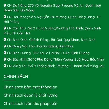
CN Đà Nẵng: 270 Võ Nguyên Giáp, Phường Mỹ An, Quận Ngũ
Hành Sơn, Đà Nẵng
CN Hải Phòng:Số 5 Nguyễn Tri Phương, Quận Hồng Bàng, TP
Hải Phòng
CN Cần Thơ : Số 2 Hùng Vương,Phường Thới Bình, Quận Ninh
Kiều, TP Cần Thơ
CN Bình Định: Ghềnh Ráng , Bãi Dài, Quy Nhơn, Bình Định
CN Đồng Nai: Tòa Nhà Sonadezi, Biên Hòa
CN Bình Dương : 207 Xa Lộ Hà Nội, Dĩ An, Bình Dương
CN Bắc Ninh :Số 10 Phù Đổng Thiên Vương, Suối Hoa, Bắc Ninh
CN Vũng Tàu :Số 9 Thống Nhất, Phường 1, Thành Phố Vũng Tàu
CHÍNH SÁCH
Chính sách bảo mật thông tin
Chính sách quản lý chất lượng
Chính sách tuân thủ pháp luật