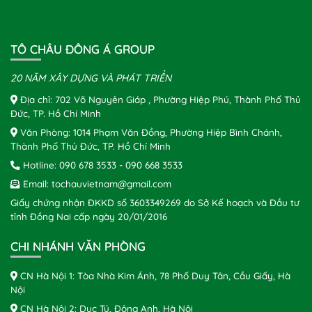
TÔ CHÂU ĐÔNG Á GROUP
20 NĂM XÂY DỰNG VÀ PHÁT TRIỂN
Địa chỉ: 702 Võ Nguyên Giáp , Phường Hiệp Phú, Thành Phố Thủ
Đức, TP. Hồ Chí Minh
Văn Phòng: 1014 Phạm Văn Đồng, Phường Hiệp Bình Chánh,
Thành Phố Thủ Đức, TP. Hồ Chí Minh
Hotline:
090 678 3533
-
090 668 3533
Email:
tochauvietnam@gmail.com
Giấy chứng nhận ĐKKD số 3603349269 do Sở Kế hoạch và Đầu tư
tỉnh Đồng Nai cấp ngày 20/01/2016
CHI NHÁNH VĂN PHÒNG
CN Hà Nội 1: Tòa Nhà Kim Ánh, 78 Phố Duy Tân, Cầu Giấy, Hà
Nội
CN Hà Nội 2: Dục Tú, Đông Anh, Hà Nội