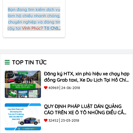
Bạn đang tìm kiếm dịch vụ
làm hộ chiếu nhanh chóng,
chuyên nghiệp và đáng tin
cậy tại
Vĩnh Phúc?
Tô Châu
Đông Á
sẵn sàng hỗ trợ bạn
trong mọi thủ tục liên quan
đến hộ chiếu. Hãy cùng tìm
hiểu về lợi ích và sự uy tín
của dịch vụ của chúng tôi.
TOP TIN TỨC
Đăng ký HTX, xin phù hiệu xe chạy hợp
đồng Grab taxi, Xe Du Lịch Tại Hồ Chí
Minh Giá Rẻ
40969
24-06-2018
QUY ĐỊNH PHÁP LUẬT DÁN QUẢNG
CÁO TRÊN XE Ô TÔ NHỮNG ĐIỀU CẦN
BIẾT mới nhất 2018 ???
32452
23-03-2018