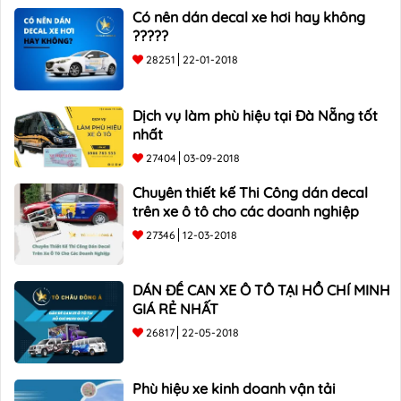
Có nên dán decal xe hơi hay không
?????
28251
22-01-2018
Dịch vụ làm phù hiệu tại Đà Nẵng tốt
nhất
27404
03-09-2018
Chuyên thiết kế Thi Công dán decal
trên xe ô tô cho các doanh nghiệp
27346
12-03-2018
DÁN ĐỀ CAN XE Ô TÔ TẠI HỒ CHÍ MINH
GIÁ RẺ NHẤT
26817
22-05-2018
Phù hiệu xe kinh doanh vận tải