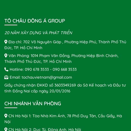
TÔ CHÂU ĐÔNG Á GROUP
20 NĂM XÂY DỰNG VÀ PHÁT TRIỂN
Địa chỉ: 702 Võ Nguyên Giáp , Phường Hiệp Phú, Thành Phố Thủ
Đức, TP. Hồ Chí Minh
Văn Phòng: 1014 Phạm Văn Đồng, Phường Hiệp Bình Chánh,
Thành Phố Thủ Đức, TP. Hồ Chí Minh
Hotline:
090 678 3533
-
090 668 3533
Email:
tochauvietnam@gmail.com
Giấy chứng nhận ĐKKD số 3603349269 do Sở Kế hoạch và Đầu tư
tỉnh Đồng Nai cấp ngày 20/01/2016
CHI NHÁNH VĂN PHÒNG
CN Hà Nội 1: Tòa Nhà Kim Ánh, 78 Phố Duy Tân, Cầu Giấy, Hà
Nội
CN Hà Nội 2: Dục Tú, Đông Anh, Hà Nội