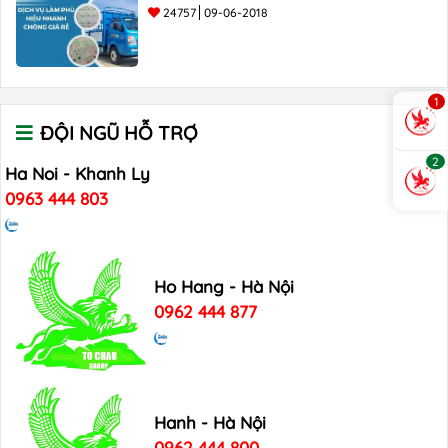
24757
09-06-2018
1
ĐỘI NGŨ HỖ TRỢ
2
Ha Noi - Khanh Ly
0963 444 803
Ho Hang - Hà Nội
0962 444 877
Hanh - Hà Nội
0962 444 800