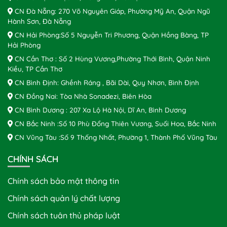
CN Đà Nẵng: 270 Võ Nguyên Giáp, Phường Mỹ An, Quận Ngũ
Hành Sơn, Đà Nẵng
CN Hải Phòng:Số 5 Nguyễn Tri Phương, Quận Hồng Bàng, TP
Hải Phòng
CN Cần Thơ : Số 2 Hùng Vương,Phường Thới Bình, Quận Ninh
Kiều, TP Cần Thơ
CN Bình Định: Ghềnh Ráng , Bãi Dài, Quy Nhơn, Bình Định
CN Đồng Nai: Tòa Nhà Sonadezi, Biên Hòa
CN Bình Dương : 207 Xa Lộ Hà Nội, Dĩ An, Bình Dương
CN Bắc Ninh :Số 10 Phù Đổng Thiên Vương, Suối Hoa, Bắc Ninh
CN Vũng Tàu :Số 9 Thống Nhất, Phường 1, Thành Phố Vũng Tàu
CHÍNH SÁCH
Chính sách bảo mật thông tin
Chính sách quản lý chất lượng
Chính sách tuân thủ pháp luật