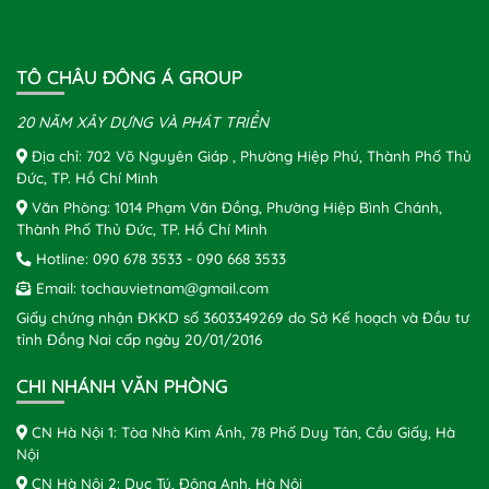
TÔ CHÂU ĐÔNG Á GROUP
20 NĂM XÂY DỰNG VÀ PHÁT TRIỂN
Địa chỉ: 702 Võ Nguyên Giáp , Phường Hiệp Phú, Thành Phố Thủ
Đức, TP. Hồ Chí Minh
Văn Phòng: 1014 Phạm Văn Đồng, Phường Hiệp Bình Chánh,
Thành Phố Thủ Đức, TP. Hồ Chí Minh
Hotline:
090 678 3533
-
090 668 3533
Email:
tochauvietnam@gmail.com
Giấy chứng nhận ĐKKD số 3603349269 do Sở Kế hoạch và Đầu tư
tỉnh Đồng Nai cấp ngày 20/01/2016
CHI NHÁNH VĂN PHÒNG
CN Hà Nội 1: Tòa Nhà Kim Ánh, 78 Phố Duy Tân, Cầu Giấy, Hà
Nội
CN Hà Nội 2: Dục Tú, Đông Anh, Hà Nội