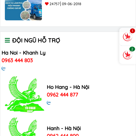
24757
09-06-2018
1
ĐỘI NGŨ HỖ TRỢ
2
Ha Noi - Khanh Ly
0963 444 803
Ho Hang - Hà Nội
0962 444 877
Hanh - Hà Nội
0962 444 800