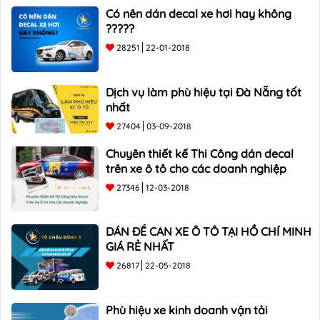
Có nên dán decal xe hơi hay không
?????
28251
22-01-2018
Dịch vụ làm phù hiệu tại Đà Nẵng tốt
nhất
27404
03-09-2018
Chuyên thiết kế Thi Công dán decal
trên xe ô tô cho các doanh nghiệp
27346
12-03-2018
DÁN ĐỀ CAN XE Ô TÔ TẠI HỒ CHÍ MINH
GIÁ RẺ NHẤT
26817
22-05-2018
Phù hiệu xe kinh doanh vận tải