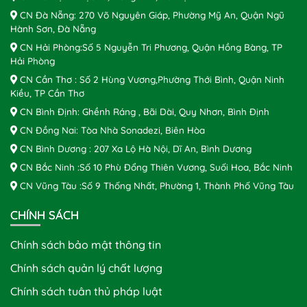
CN Đà Nẵng: 270 Võ Nguyên Giáp, Phường Mỹ An, Quận Ngũ
Hành Sơn, Đà Nẵng
CN Hải Phòng:Số 5 Nguyễn Tri Phương, Quận Hồng Bàng, TP
Hải Phòng
CN Cần Thơ : Số 2 Hùng Vương,Phường Thới Bình, Quận Ninh
Kiều, TP Cần Thơ
CN Bình Định: Ghềnh Ráng , Bãi Dài, Quy Nhơn, Bình Định
CN Đồng Nai: Tòa Nhà Sonadezi, Biên Hòa
CN Bình Dương : 207 Xa Lộ Hà Nội, Dĩ An, Bình Dương
CN Bắc Ninh :Số 10 Phù Đổng Thiên Vương, Suối Hoa, Bắc Ninh
CN Vũng Tàu :Số 9 Thống Nhất, Phường 1, Thành Phố Vũng Tàu
CHÍNH SÁCH
Chính sách bảo mật thông tin
Chính sách quản lý chất lượng
Chính sách tuân thủ pháp luật