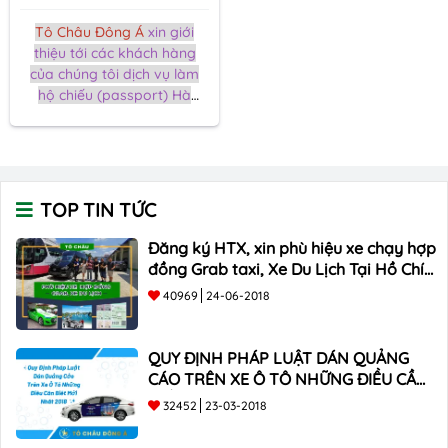
Tô Châu Đông Á
xin giới
thiệu tới các khách hàng
của chúng tôi dịch vụ làm
hộ chiếu (passport) Hà
Nội nhanh chóng, giá rẻ
đảm bảo uy tín và chất
lượng đến từng khách hàng.
TOP TIN TỨC
Đăng ký HTX, xin phù hiệu xe chạy hợp
đồng Grab taxi, Xe Du Lịch Tại Hồ Chí
Minh Giá Rẻ
40969
24-06-2018
QUY ĐỊNH PHÁP LUẬT DÁN QUẢNG
CÁO TRÊN XE Ô TÔ NHỮNG ĐIỀU CẦN
BIẾT mới nhất 2018 ???
32452
23-03-2018