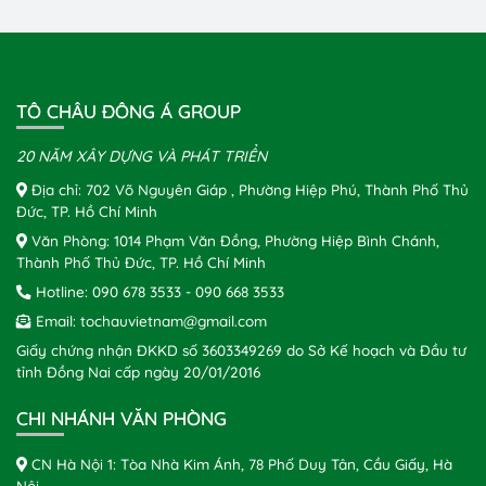
TÔ CHÂU ĐÔNG Á GROUP
20 NĂM XÂY DỰNG VÀ PHÁT TRIỂN
Địa chỉ: 702 Võ Nguyên Giáp , Phường Hiệp Phú, Thành Phố Thủ
Đức, TP. Hồ Chí Minh
Văn Phòng: 1014 Phạm Văn Đồng, Phường Hiệp Bình Chánh,
Thành Phố Thủ Đức, TP. Hồ Chí Minh
Hotline:
090 678 3533
-
090 668 3533
Email:
tochauvietnam@gmail.com
Giấy chứng nhận ĐKKD số 3603349269 do Sở Kế hoạch và Đầu tư
tỉnh Đồng Nai cấp ngày 20/01/2016
CHI NHÁNH VĂN PHÒNG
CN Hà Nội 1: Tòa Nhà Kim Ánh, 78 Phố Duy Tân, Cầu Giấy, Hà
Nội