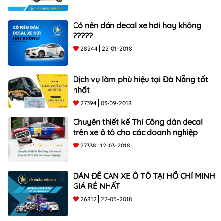
Có nên dán decal xe hơi hay không
?????
28244
22-01-2018
Dịch vụ làm phù hiệu tại Đà Nẵng tốt
nhất
27394
03-09-2018
Chuyên thiết kế Thi Công dán decal
trên xe ô tô cho các doanh nghiệp
27338
12-03-2018
DÁN ĐỀ CAN XE Ô TÔ TẠI HỒ CHÍ MINH
GIÁ RẺ NHẤT
26812
22-05-2018