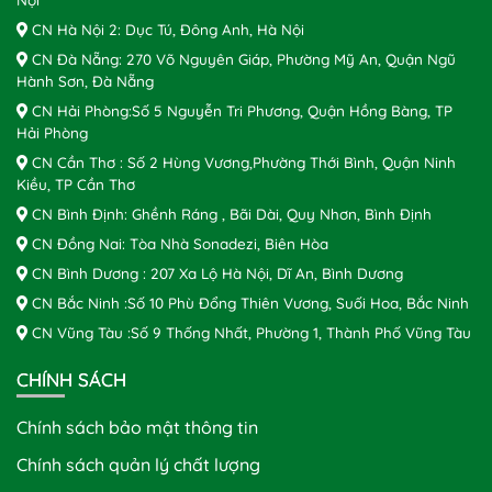
CN Hà Nội 2: Dục Tú, Đông Anh, Hà Nội
CN Đà Nẵng: 270 Võ Nguyên Giáp, Phường Mỹ An, Quận Ngũ
Hành Sơn, Đà Nẵng
CN Hải Phòng:Số 5 Nguyễn Tri Phương, Quận Hồng Bàng, TP
Hải Phòng
CN Cần Thơ : Số 2 Hùng Vương,Phường Thới Bình, Quận Ninh
Kiều, TP Cần Thơ
CN Bình Định: Ghềnh Ráng , Bãi Dài, Quy Nhơn, Bình Định
CN Đồng Nai: Tòa Nhà Sonadezi, Biên Hòa
CN Bình Dương : 207 Xa Lộ Hà Nội, Dĩ An, Bình Dương
CN Bắc Ninh :Số 10 Phù Đổng Thiên Vương, Suối Hoa, Bắc Ninh
CN Vũng Tàu :Số 9 Thống Nhất, Phường 1, Thành Phố Vũng Tàu
CHÍNH SÁCH
Chính sách bảo mật thông tin
Chính sách quản lý chất lượng