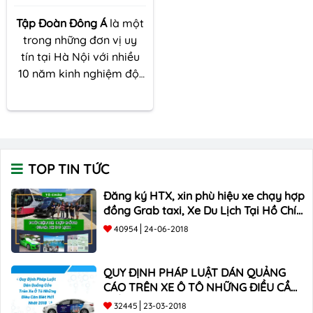
Tập Đoàn Đông Á
là một
trong những đơn vị uy
tín tại Hà Nội với nhiều
10 năm kinh nghiệm đội
ngũ nhân viên nhiệt tình
và chăm sóc khách hàng
chu đáo, được nhiều quý
khách tin tưởng.
Tập
Đoàn Đông Á
cam kết
TOP TIN TỨC
KHÔNG làm nhái làm
giả! Làm đúng pháp luật
Đăng ký HTX, xin phù hiệu xe chạy hợp
do cơ quan cấp nhà nước
đồng Grab taxi, Xe Du Lịch Tại Hồ Chí
cấp phép.
Hotline: 090
Minh Giá Rẻ
40954
24-06-2018
678 3533
QUY ĐỊNH PHÁP LUẬT DÁN QUẢNG
CÁO TRÊN XE Ô TÔ NHỮNG ĐIỀU CẦN
BIẾT mới nhất 2018 ???
32445
23-03-2018