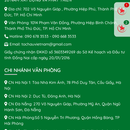
20 NĂM XÂY DỰNG VÀ PHÁT TRIỂN
1
Địa chỉ: 702 Võ Nguyên Giáp , Phường Hiệp Phú, Thành Phố Thủ
Đức, TP. Hồ Chí Minh
Văn Phòng: 1014 Phạm Văn Đồng, Phường Hiệp Bình Chánh,
2
Thành Phố Thủ Đức, TP. Hồ Chí Minh
Hotline:
090 678 3533
-
090 668 3533
Email:
tochauvietnam@gmail.com
Giấy chứng nhận ĐKKD số 3603349269 do Sở Kế hoạch và Đầu tư
tỉnh Đồng Nai cấp ngày 20/01/2016
CHI NHÁNH VĂN PHÒNG
CN Hà Nội 1: Tòa Nhà Kim Ánh, 78 Phố Duy Tân, Cầu Giấy, Hà
Nội
CN Hà Nội 2: Dục Tú, Đông Anh, Hà Nội
CN Đà Nẵng: 270 Võ Nguyên Giáp, Phường Mỹ An, Quận Ngũ
Hành Sơn, Đà Nẵng
CN Hải Phòng:Số 5 Nguyễn Tri Phương, Quận Hồng Bàng, TP
Hải Phòng