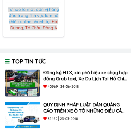
Tự hào là một đơn vị hàng
đầu trong lĩnh vực làm hộ
chiếu online nhanh tại
Hải
Dương
,
Tô Châu Đông Á
cam kết mang đến cho
khách hàng trải nghiệm dịch
vụ đáng tin cậy, thuận tiện
và nhanh chóng
TOP TIN TỨC
Đăng ký HTX, xin phù hiệu xe chạy hợp
đồng Grab taxi, Xe Du Lịch Tại Hồ Chí
Minh Giá Rẻ
40969
24-06-2018
QUY ĐỊNH PHÁP LUẬT DÁN QUẢNG
CÁO TRÊN XE Ô TÔ NHỮNG ĐIỀU CẦN
BIẾT mới nhất 2018 ???
32452
23-03-2018