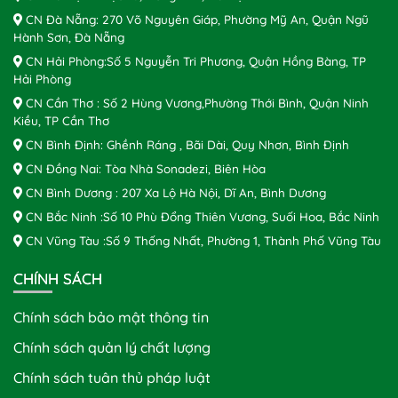
CN Đà Nẵng: 270 Võ Nguyên Giáp, Phường Mỹ An, Quận Ngũ
Hành Sơn, Đà Nẵng
CN Hải Phòng:Số 5 Nguyễn Tri Phương, Quận Hồng Bàng, TP
Hải Phòng
CN Cần Thơ : Số 2 Hùng Vương,Phường Thới Bình, Quận Ninh
Kiều, TP Cần Thơ
CN Bình Định: Ghềnh Ráng , Bãi Dài, Quy Nhơn, Bình Định
CN Đồng Nai: Tòa Nhà Sonadezi, Biên Hòa
CN Bình Dương : 207 Xa Lộ Hà Nội, Dĩ An, Bình Dương
CN Bắc Ninh :Số 10 Phù Đổng Thiên Vương, Suối Hoa, Bắc Ninh
CN Vũng Tàu :Số 9 Thống Nhất, Phường 1, Thành Phố Vũng Tàu
CHÍNH SÁCH
Chính sách bảo mật thông tin
Chính sách quản lý chất lượng
Chính sách tuân thủ pháp luật