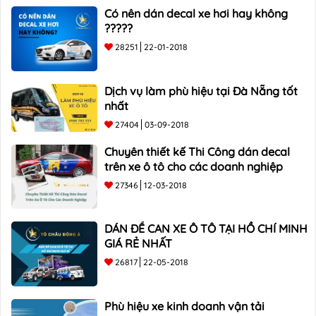
Có nên dán decal xe hơi hay không
?????
28251
22-01-2018
Dịch vụ làm phù hiệu tại Đà Nẵng tốt
nhất
27404
03-09-2018
Chuyên thiết kế Thi Công dán decal
trên xe ô tô cho các doanh nghiệp
27346
12-03-2018
DÁN ĐỀ CAN XE Ô TÔ TẠI HỒ CHÍ MINH
GIÁ RẺ NHẤT
26817
22-05-2018
Phù hiệu xe kinh doanh vận tải