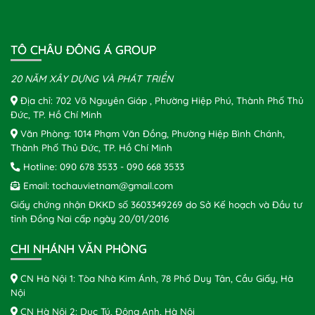
TÔ CHÂU ĐÔNG Á GROUP
20 NĂM XÂY DỰNG VÀ PHÁT TRIỂN
Địa chỉ: 702 Võ Nguyên Giáp , Phường Hiệp Phú, Thành Phố Thủ
Đức, TP. Hồ Chí Minh
Văn Phòng: 1014 Phạm Văn Đồng, Phường Hiệp Bình Chánh,
Thành Phố Thủ Đức, TP. Hồ Chí Minh
Hotline:
090 678 3533
-
090 668 3533
Email:
tochauvietnam@gmail.com
Giấy chứng nhận ĐKKD số 3603349269 do Sở Kế hoạch và Đầu tư
tỉnh Đồng Nai cấp ngày 20/01/2016
CHI NHÁNH VĂN PHÒNG
CN Hà Nội 1: Tòa Nhà Kim Ánh, 78 Phố Duy Tân, Cầu Giấy, Hà
Nội
CN Hà Nội 2: Dục Tú, Đông Anh, Hà Nội