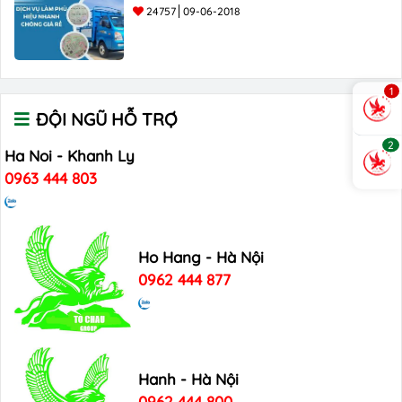
24757
09-06-2018
1
ĐỘI NGŨ HỖ TRỢ
2
Ha Noi - Khanh Ly
0963 444 803
Ho Hang - Hà Nội
0962 444 877
Hanh - Hà Nội
0962 444 800