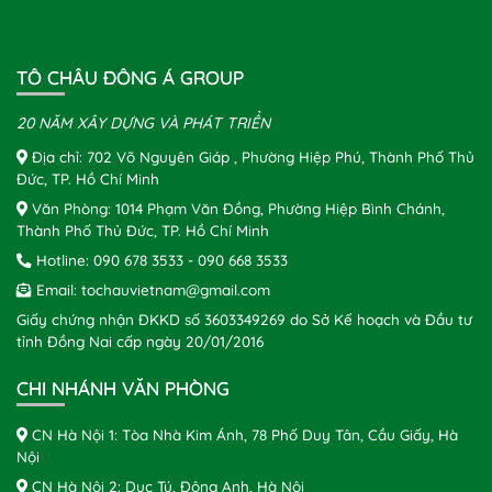
TÔ CHÂU ĐÔNG Á GROUP
20 NĂM XÂY DỰNG VÀ PHÁT TRIỂN
Địa chỉ: 702 Võ Nguyên Giáp , Phường Hiệp Phú, Thành Phố Thủ
Đức, TP. Hồ Chí Minh
Văn Phòng: 1014 Phạm Văn Đồng, Phường Hiệp Bình Chánh,
Thành Phố Thủ Đức, TP. Hồ Chí Minh
Hotline:
090 678 3533
-
090 668 3533
Email:
tochauvietnam@gmail.com
Giấy chứng nhận ĐKKD số 3603349269 do Sở Kế hoạch và Đầu tư
tỉnh Đồng Nai cấp ngày 20/01/2016
CHI NHÁNH VĂN PHÒNG
CN Hà Nội 1: Tòa Nhà Kim Ánh, 78 Phố Duy Tân, Cầu Giấy, Hà
Nội
CN Hà Nội 2: Dục Tú, Đông Anh, Hà Nội