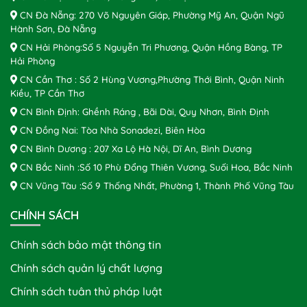
CN Đà Nẵng: 270 Võ Nguyên Giáp, Phường Mỹ An, Quận Ngũ
Hành Sơn, Đà Nẵng
CN Hải Phòng:Số 5 Nguyễn Tri Phương, Quận Hồng Bàng, TP
Hải Phòng
CN Cần Thơ : Số 2 Hùng Vương,Phường Thới Bình, Quận Ninh
Kiều, TP Cần Thơ
CN Bình Định: Ghềnh Ráng , Bãi Dài, Quy Nhơn, Bình Định
CN Đồng Nai: Tòa Nhà Sonadezi, Biên Hòa
CN Bình Dương : 207 Xa Lộ Hà Nội, Dĩ An, Bình Dương
CN Bắc Ninh :Số 10 Phù Đổng Thiên Vương, Suối Hoa, Bắc Ninh
CN Vũng Tàu :Số 9 Thống Nhất, Phường 1, Thành Phố Vũng Tàu
CHÍNH SÁCH
Chính sách bảo mật thông tin
Chính sách quản lý chất lượng
Chính sách tuân thủ pháp luật