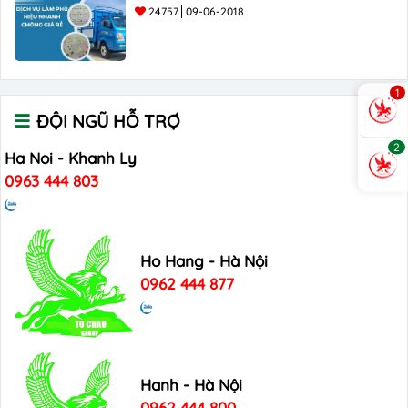
24757
09-06-2018
1
ĐỘI NGŨ HỖ TRỢ
2
Ha Noi - Khanh Ly
0963 444 803
Ho Hang - Hà Nội
0962 444 877
Hanh - Hà Nội
0962 444 800