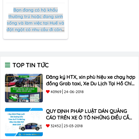
Bạn đang có hộ khẩu
thường trú hoặc đang sinh
sống và làm việc tại Huế và
đột ngột có nhu cầu đi công
tác hoặc du lịch nước ngoài.
Tuy nhiên, bạn lo lắng về
quy trình và thời gian cấp
mới hoặc làm lại hộ chiếu
quá lâu. Đừng lo, dịch vụ
TOP TIN TỨC
làm
hộ chiếu tại Huế
sẽ đáp
ứng nhanh chóng cho bạn
Đăng ký HTX, xin phù hiệu xe chạy hợp
những trường hợp cần hộ
đồng Grab taxi, Xe Du Lịch Tại Hồ Chí
chiếu gấp để có thể tự tin
Minh Giá Rẻ
40969
24-06-2018
khám phá thế giới bên
ngoài.
QUY ĐỊNH PHÁP LUẬT DÁN QUẢNG
CÁO TRÊN XE Ô TÔ NHỮNG ĐIỀU CẦN
BIẾT mới nhất 2018 ???
32452
23-03-2018