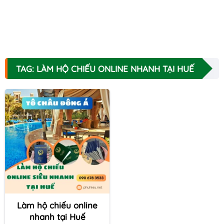
TAG: LÀM HỘ CHIẾU ONLINE NHANH TẠI HUẾ
Làm hộ chiếu online
nhanh tại Huế