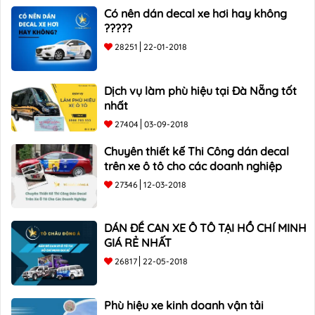
Có nên dán decal xe hơi hay không
?????
28251
22-01-2018
Dịch vụ làm phù hiệu tại Đà Nẵng tốt
nhất
27404
03-09-2018
Chuyên thiết kế Thi Công dán decal
trên xe ô tô cho các doanh nghiệp
27346
12-03-2018
DÁN ĐỀ CAN XE Ô TÔ TẠI HỒ CHÍ MINH
GIÁ RẺ NHẤT
26817
22-05-2018
Phù hiệu xe kinh doanh vận tải