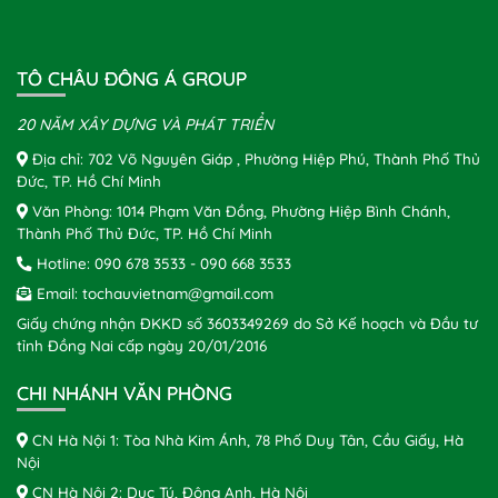
TÔ CHÂU ĐÔNG Á GROUP
20 NĂM XÂY DỰNG VÀ PHÁT TRIỂN
Địa chỉ: 702 Võ Nguyên Giáp , Phường Hiệp Phú, Thành Phố Thủ
Đức, TP. Hồ Chí Minh
Văn Phòng: 1014 Phạm Văn Đồng, Phường Hiệp Bình Chánh,
Thành Phố Thủ Đức, TP. Hồ Chí Minh
Hotline:
090 678 3533
-
090 668 3533
Email:
tochauvietnam@gmail.com
Giấy chứng nhận ĐKKD số 3603349269 do Sở Kế hoạch và Đầu tư
tỉnh Đồng Nai cấp ngày 20/01/2016
CHI NHÁNH VĂN PHÒNG
CN Hà Nội 1: Tòa Nhà Kim Ánh, 78 Phố Duy Tân, Cầu Giấy, Hà
Nội
CN Hà Nội 2: Dục Tú, Đông Anh, Hà Nội