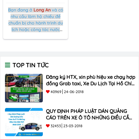
Bạn đang ở
Long An
và có
nhu cầu làm hộ chiếu để
chuẩn bị cho hành trình du
lịch hoặc công tác nước
ngoài? Nhưng bạn không
muốn mất thời gian và công
sức trong việc xếp hàng và
hoàn thiện các thủ tục
truyền thống tại cơ quan
TOP TIN TỨC
cấp hộ chiếu?
Đăng ký HTX, xin phù hiệu xe chạy hợp
đồng Grab taxi, Xe Du Lịch Tại Hồ Chí
Minh Giá Rẻ
40969
24-06-2018
QUY ĐỊNH PHÁP LUẬT DÁN QUẢNG
CÁO TRÊN XE Ô TÔ NHỮNG ĐIỀU CẦN
BIẾT mới nhất 2018 ???
32453
23-03-2018