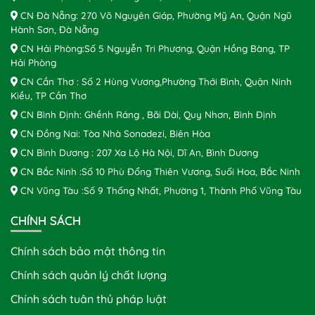
CN Đà Nẵng: 270 Võ Nguyên Giáp, Phường Mỹ An, Quận Ngũ
Hành Sơn, Đà Nẵng
CN Hải Phòng:Số 5 Nguyễn Tri Phương, Quận Hồng Bàng, TP
Hải Phòng
CN Cần Thơ : Số 2 Hùng Vương,Phường Thới Bình, Quận Ninh
Kiều, TP Cần Thơ
CN Bình Định: Ghềnh Ráng , Bãi Dài, Quy Nhơn, Bình Định
CN Đồng Nai: Tòa Nhà Sonadezi, Biên Hòa
CN Bình Dương : 207 Xa Lộ Hà Nội, Dĩ An, Bình Dương
CN Bắc Ninh :Số 10 Phù Đổng Thiên Vương, Suối Hoa, Bắc Ninh
CN Vũng Tàu :Số 9 Thống Nhất, Phường 1, Thành Phố Vũng Tàu
CHÍNH SÁCH
Chính sách bảo mật thông tin
Chính sách quản lý chất lượng
Chính sách tuân thủ pháp luật