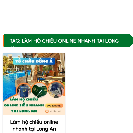
TAG: LÀM HỘ CHIẾU ONLINE NHANH TẠI LONG
AN
Làm hộ chiếu online
nhanh tại Long An