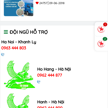
24757
09-06-2018
1
ĐỘI NGŨ HỖ TRỢ
2
Ha Noi - Khanh Ly
0963 444 803
Ho Hang - Hà Nội
0962 444 877
Hanh - Hà Nội
0962 444 800