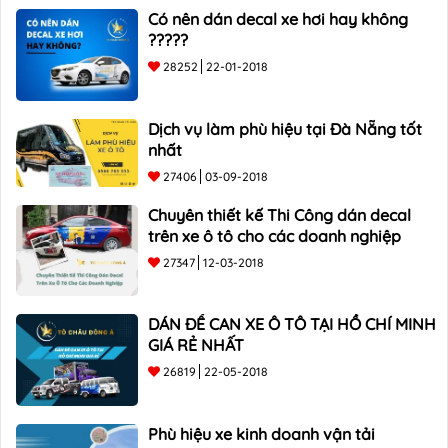
Có nên dán decal xe hơi hay không
?????
28252
22-01-2018
Dịch vụ làm phù hiệu tại Đà Nẵng tốt
nhất
27406
03-09-2018
Chuyên thiết kế Thi Công dán decal
trên xe ô tô cho các doanh nghiệp
27347
12-03-2018
DÁN ĐỀ CAN XE Ô TÔ TẠI HỒ CHÍ MINH
GIÁ RẺ NHẤT
26819
22-05-2018
Phù hiệu xe kinh doanh vận tải