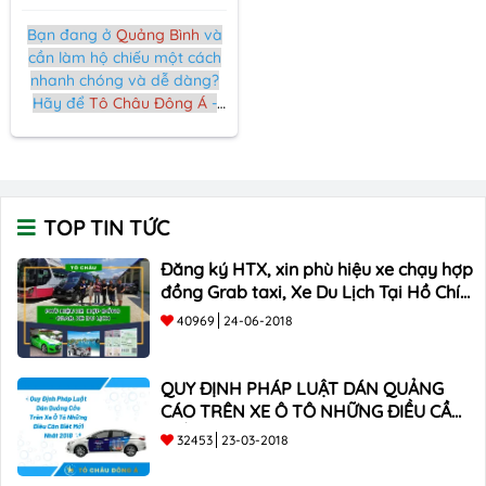
Bạn đang ở
Quảng Bình
và
cần làm hộ chiếu một cách
nhanh chóng và dễ dàng?
Hãy để
Tô Châu Đông Á
-
dịch vụ Làm hộ chiếu online
tại Quảng Bình - trở thành
đối tác tin cậy của bạn.
TOP TIN TỨC
Đăng ký HTX, xin phù hiệu xe chạy hợp
đồng Grab taxi, Xe Du Lịch Tại Hồ Chí
Minh Giá Rẻ
40969
24-06-2018
QUY ĐỊNH PHÁP LUẬT DÁN QUẢNG
CÁO TRÊN XE Ô TÔ NHỮNG ĐIỀU CẦN
BIẾT mới nhất 2018 ???
32453
23-03-2018