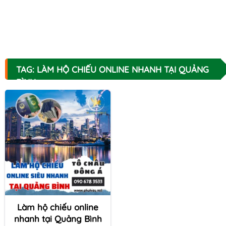
TAG: LÀM HỘ CHIẾU ONLINE NHANH TẠI QUẢNG
BÌNH
Làm hộ chiếu online
nhanh tại Quảng Bình