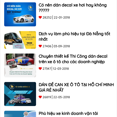
Có nên dán decal xe hơi hay không
?????
28252
22-01-2018
Dịch vụ làm phù hiệu tại Đà Nẵng tốt
nhất
27406
03-09-2018
Chuyên thiết kế Thi Công dán decal
trên xe ô tô cho các doanh nghiệp
27347
12-03-2018
DÁN ĐỀ CAN XE Ô TÔ TẠI HỒ CHÍ MINH
GIÁ RẺ NHẤT
26819
22-05-2018
Phù hiệu xe kinh doanh vận tải