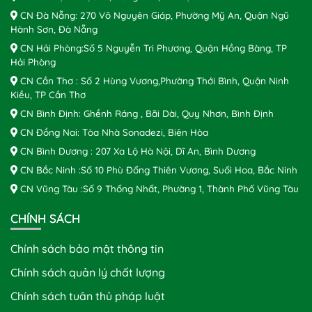
CN Đà Nẵng: 270 Võ Nguyên Giáp, Phường Mỹ An, Quận Ngũ
Hành Sơn, Đà Nẵng
CN Hải Phòng:Số 5 Nguyễn Tri Phương, Quận Hồng Bàng, TP
Hải Phòng
CN Cần Thơ : Số 2 Hùng Vương,Phường Thới Bình, Quận Ninh
Kiều, TP Cần Thơ
CN Bình Định: Ghềnh Ráng , Bãi Dài, Quy Nhơn, Bình Định
CN Đồng Nai: Tòa Nhà Sonadezi, Biên Hòa
CN Bình Dương : 207 Xa Lộ Hà Nội, Dĩ An, Bình Dương
CN Bắc Ninh :Số 10 Phù Đổng Thiên Vương, Suối Hoa, Bắc Ninh
CN Vũng Tàu :Số 9 Thống Nhất, Phường 1, Thành Phố Vũng Tàu
CHÍNH SÁCH
Chính sách bảo mật thông tin
Chính sách quản lý chất lượng
Chính sách tuân thủ pháp luật