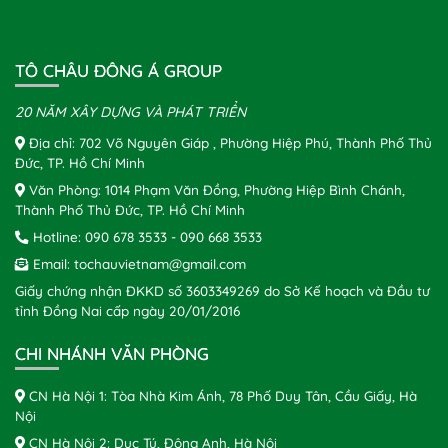
TÔ CHÂU ĐÔNG Á GROUP
20 NĂM XÂY DỰNG VÀ PHÁT TRIỂN
Địa chỉ: 702 Võ Nguyên Giáp , Phường Hiệp Phú, Thành Phố Thủ
Đức, TP. Hồ Chí Minh
Văn Phòng: 1014 Phạm Văn Đồng, Phường Hiệp Bình Chánh,
Thành Phố Thủ Đức, TP. Hồ Chí Minh
Hotline:
090 678 3533
-
090 668 3533
Email:
tochauvietnam@gmail.com
Giấy chứng nhận ĐKKD số 3603349269 do Sở Kế hoạch và Đầu tư
tỉnh Đồng Nai cấp ngày 20/01/2016
CHI NHÁNH VĂN PHÒNG
CN Hà Nội 1: Tòa Nhà Kim Ánh, 78 Phố Duy Tân, Cầu Giấy, Hà
Nội
CN Hà Nội 2: Dục Tú, Đông Anh, Hà Nội