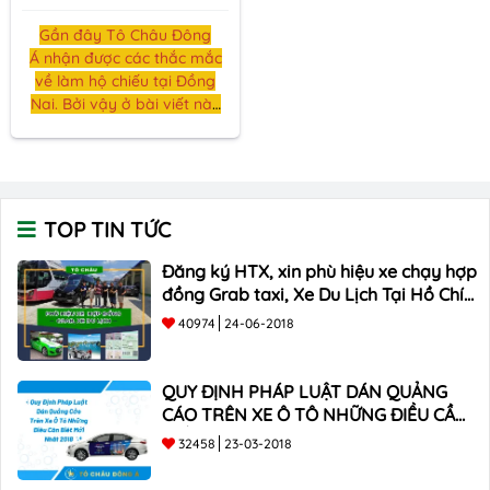
Gần đây Tô Châu Đông
Á nhận được các thắc mắc
về làm hộ chiếu tại Đồng
Nai. Bởi vậy ở bài viết này
chúng tôi sẽ giới thiệu tới
các bạn
dịch vụ làm hộ
chiều (passport) tại Đồng
Nai.
TOP TIN TỨC
Đăng ký HTX, xin phù hiệu xe chạy hợp
đồng Grab taxi, Xe Du Lịch Tại Hồ Chí
Minh Giá Rẻ
40974
24-06-2018
QUY ĐỊNH PHÁP LUẬT DÁN QUẢNG
CÁO TRÊN XE Ô TÔ NHỮNG ĐIỀU CẦN
BIẾT mới nhất 2018 ???
32458
23-03-2018