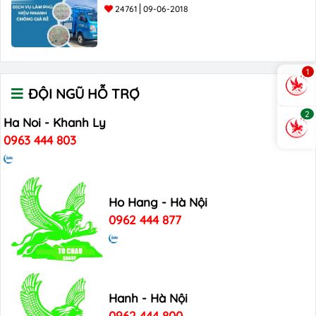
24761
09-06-2018
1
ĐỘI NGŨ HỖ TRỢ
2
Ha Noi - Khanh Ly
0963 444 803
Ho Hang - Hà Nội
0962 444 877
Hanh - Hà Nội
0962 444 800