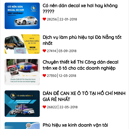
Có nên dán decal xe hơi hay không
?????
28256
22-01-2018
Dịch vụ làm phù hiệu tại Đà Nẵng tốt
nhất
27414
03-09-2018
Chuyên thiết kế Thi Công dán decal
trên xe ô tô cho các doanh nghiệp
27350
12-03-2018
DÁN ĐỀ CAN XE Ô TÔ TẠI HỒ CHÍ MINH
GIÁ RẺ NHẤT
26822
22-05-2018
Phù hiệu xe kinh doanh vận tải