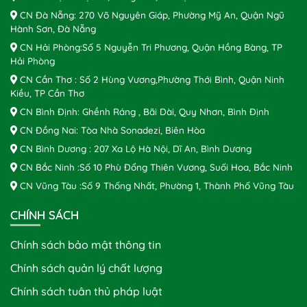
CN Đà Nẵng: 270 Võ Nguyên Giáp, Phường Mỹ An, Quận Ngũ
Hành Sơn, Đà Nẵng
CN Hải Phòng:Số 5 Nguyễn Tri Phương, Quận Hồng Bàng, TP
Hải Phòng
CN Cần Thơ : Số 2 Hùng Vương,Phường Thới Bình, Quận Ninh
Kiều, TP Cần Thơ
CN Bình Định: Ghềnh Ráng , Bãi Dài, Quy Nhơn, Bình Định
CN Đồng Nai: Tòa Nhà Sonadezi, Biên Hòa
CN Bình Dương : 207 Xa Lộ Hà Nội, Dĩ An, Bình Dương
CN Bắc Ninh :Số 10 Phù Đổng Thiên Vương, Suối Hoa, Bắc Ninh
CN Vũng Tàu :Số 9 Thống Nhất, Phường 1, Thành Phố Vũng Tàu
CHÍNH SÁCH
Chính sách bảo mật thông tin
Chính sách quản lý chất lượng
Chính sách tuân thủ pháp luật