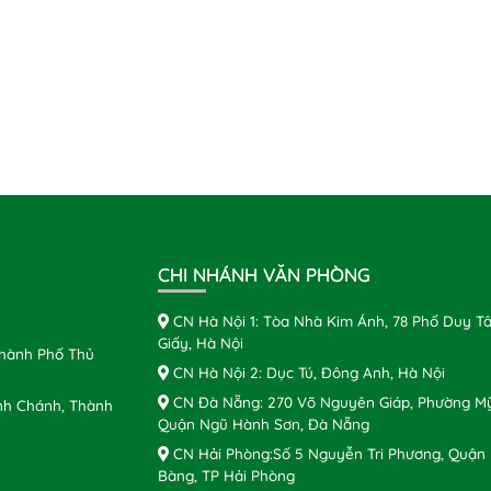
CHI NHÁNH VĂN PHÒNG
CN Hà Nội 1: Tòa Nhà Kim Ánh, 78 Phố Duy Tâ
Giấy, Hà Nội
Thành Phố Thủ
CN Hà Nội 2: Dục Tú, Đông Anh, Hà Nội
CN Đà Nẵng: 270 Võ Nguyên Giáp, Phường Mỹ
nh Chánh, Thành
Quận Ngũ Hành Sơn, Đà Nẵng
CN Hải Phòng:Số 5 Nguyễn Tri Phương, Quận
Bàng, TP Hải Phòng