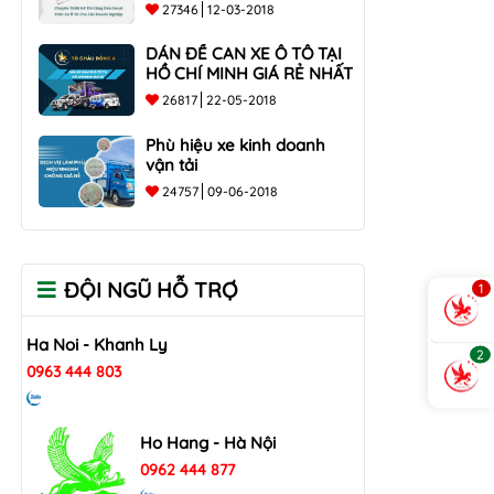
các doanh nghiệp
27346
12-03-2018
DÁN ĐỀ CAN XE Ô TÔ TẠI
HỒ CHÍ MINH GIÁ RẺ NHẤT
26817
22-05-2018
Phù hiệu xe kinh doanh
vận tải
24757
09-06-2018
ĐỘI NGŨ HỖ TRỢ
1
Ha Noi - Khanh Ly
2
0963 444 803
Ho Hang - Hà Nội
0962 444 877