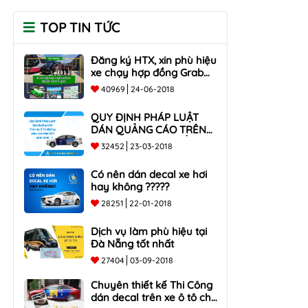
TOP TIN TỨC
Đăng ký HTX, xin phù hiệu
xe chạy hợp đồng Grab
taxi, Xe Du Lịch Tại Hồ Chí
40969
24-06-2018
Minh Giá Rẻ
QUY ĐỊNH PHÁP LUẬT
DÁN QUẢNG CÁO TRÊN
XE Ô TÔ NHỮNG ĐIỀU
32452
23-03-2018
CẦN BIẾT mới nhất 2018
???
Có nên dán decal xe hơi
hay không ?????
28251
22-01-2018
Dịch vụ làm phù hiệu tại
Đà Nẵng tốt nhất
27404
03-09-2018
Chuyên thiết kế Thi Công
dán decal trên xe ô tô cho