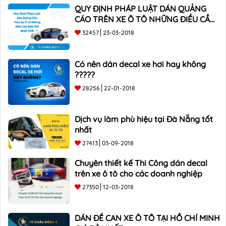
QUY ĐỊNH PHÁP LUẬT DÁN QUẢNG
CÁO TRÊN XE Ô TÔ NHỮNG ĐIỀU CẦN
BIẾT mới nhất 2018 ???
32457
23-03-2018
Có nên dán decal xe hơi hay không
?????
28256
22-01-2018
Dịch vụ làm phù hiệu tại Đà Nẵng tốt
nhất
27413
03-09-2018
Chuyên thiết kế Thi Công dán decal
trên xe ô tô cho các doanh nghiệp
27350
12-03-2018
DÁN ĐỀ CAN XE Ô TÔ TẠI HỒ CHÍ MINH