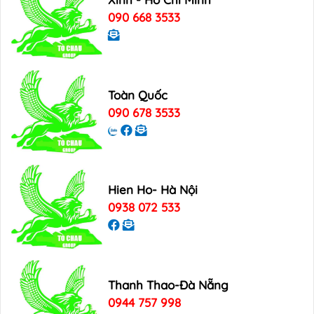
090 668 3533
Toàn Quốc
090 678 3533
Hien Ho- Hà Nội
0938 072 533
Thanh Thao-Đà Nẵng
0944 757 998