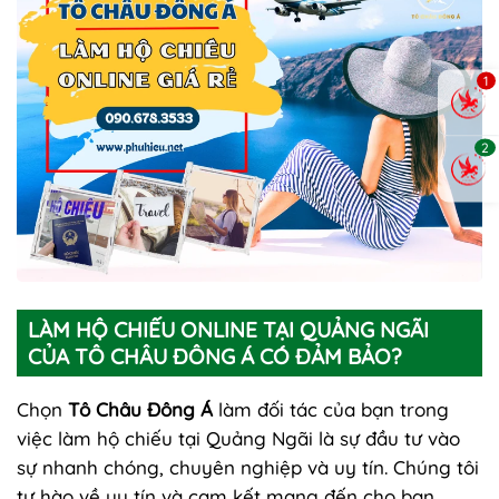
1
2
LÀM HỘ CHIẾU ONLINE TẠI QUẢNG NGÃI
CỦA TÔ CHÂU ĐÔNG Á CÓ ĐẢM BẢO?
Chọn
Tô Châu Đông Á
làm đối tác của bạn trong
việc làm hộ chiếu tại Quảng Ngãi là sự đầu tư vào
sự nhanh chóng, chuyên nghiệp và uy tín. Chúng tôi
tự hào về uy tín và cam kết mang đến cho bạn