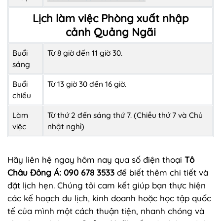
Lịch làm việc Phòng xuất nhập
cảnh Quảng Ngãi
Buổi
Từ 8 giờ đến 11 giờ 30.
sáng
Buổi
Từ 13 giờ 30 đến 16 giờ.
chiều
Làm
Từ thứ 2 đến sáng thứ 7. (Chiều thứ 7 và Chủ
việc
nhật nghỉ)
Hãy liên hệ ngay hôm nay qua số điện thoại
Tô
Châu Đông Á: 090 678 3533
để biết thêm chi tiết và
đặt lịch hẹn. Chúng tôi cam kết giúp bạn thực hiện
các kế hoạch du lịch, kinh doanh hoặc học tập quốc
tế của mình một cách thuận tiện, nhanh chóng và