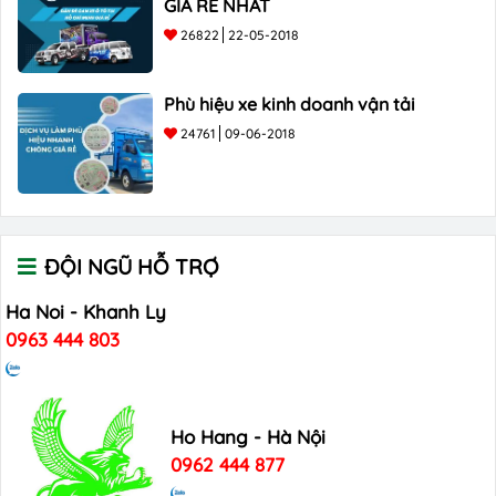
GIÁ RẺ NHẤT
26822
22-05-2018
Phù hiệu xe kinh doanh vận tải
24761
09-06-2018
ĐỘI NGŨ HỖ TRỢ
Ha Noi - Khanh Ly
0963 444 803
Ho Hang - Hà Nội
0962 444 877