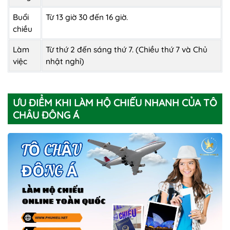
Buổi
Từ 13 giờ 30 đến 16 giờ.
chiều
Làm
Từ thứ 2 đến sáng thứ 7. (Chiều thứ 7 và Chủ
việc
nhật nghỉ)
ƯU ĐIỂM KHI LÀM HỘ CHIẾU NHANH CỦA TÔ
CHÂU ĐÔNG Á