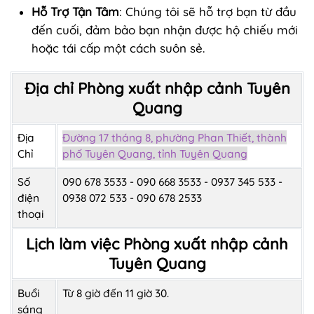
Hỗ Trợ Tận Tâm
: Chúng tôi sẽ hỗ trợ bạn từ đầu
đến cuối, đảm bảo bạn nhận được hộ chiếu mới
hoặc tái cấp một cách suôn sẻ.
Địa chỉ Phòng xuất nhập cảnh Tuyên
Quang
Địa
Đường 17 tháng 8, phường Phan Thiết, thành
Chỉ
phố Tuyên Quang, tỉnh Tuyên Quang
Số
090 678 3533 - 090 668 3533 - 0937 345 533 -
điện
0938 072 533 - 090 678 2533
thoại
Lịch làm việc Phòng xuất nhập cảnh
Tuyên Quang
Buổi
Từ 8 giờ đến 11 giờ 30.
sáng