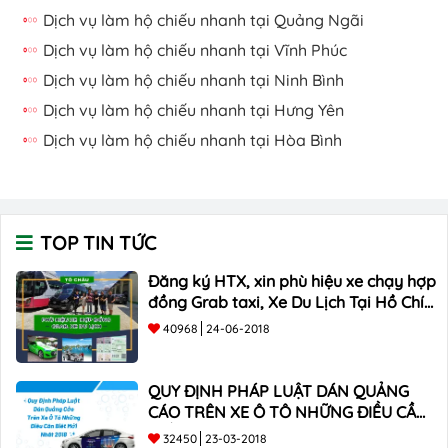
Dịch vụ làm hộ chiếu nhanh tại Quảng Ngãi
Dịch vụ làm hộ chiếu nhanh tại Vĩnh Phúc
Dịch vụ làm hộ chiếu nhanh tại Ninh Bình
Dịch vụ làm hộ chiếu nhanh tại Hưng Yên
Dịch vụ làm hộ chiếu nhanh tại Hòa Bình
TOP TIN TỨC
Đăng ký HTX, xin phù hiệu xe chạy hợp
đồng Grab taxi, Xe Du Lịch Tại Hồ Chí
Minh Giá Rẻ
40968
24-06-2018
QUY ĐỊNH PHÁP LUẬT DÁN QUẢNG
CÁO TRÊN XE Ô TÔ NHỮNG ĐIỀU CẦN
BIẾT mới nhất 2018 ???
32450
23-03-2018