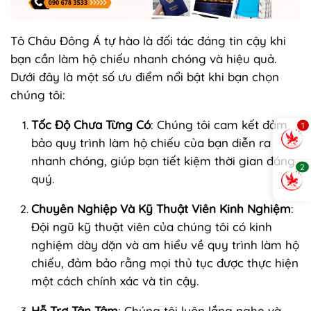
Tô Châu Đông Á tự hào là đối tác đáng tin cậy khi
bạn cần làm hộ chiếu nhanh chóng và hiệu quả.
Dưới đây là một số ưu điểm nổi bật khi bạn chọn
chúng tôi:
Tốc Độ Chưa Từng Có
: Chúng tôi cam kết đảm
1
bảo quy trình làm hộ chiếu của bạn diễn ra
nhanh chóng, giúp bạn tiết kiệm thời gian đáng
2
quý.
Chuyên Nghiệp Và Kỹ Thuật Viên Kinh Nghiệm
:
Đội ngũ kỹ thuật viên của chúng tôi có kinh
nghiệm dày dặn và am hiểu về quy trình làm hộ
chiếu, đảm bảo rằng mọi thủ tục được thực hiện
một cách chính xác và tin cậy.
Hỗ Trợ Tận Tâm
: Chúng tôi luôn lắng nghe và