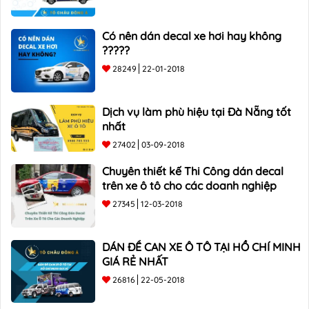
Có nên dán decal xe hơi hay không
?????
28249
22-01-2018
Dịch vụ làm phù hiệu tại Đà Nẵng tốt
nhất
27402
03-09-2018
Chuyên thiết kế Thi Công dán decal
trên xe ô tô cho các doanh nghiệp
27345
12-03-2018
DÁN ĐỀ CAN XE Ô TÔ TẠI HỒ CHÍ MINH
GIÁ RẺ NHẤT
26816
22-05-2018