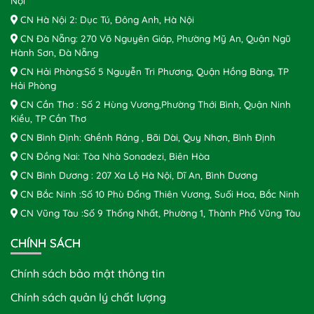
Nội
CN Hà Nội 2: Dục Tú, Đông Anh, Hà Nội
CN Đà Nẵng: 270 Võ Nguyên Giáp, Phường Mỹ An, Quận Ngũ
Hành Sơn, Đà Nẵng
CN Hải Phòng:Số 5 Nguyễn Tri Phương, Quận Hồng Bàng, TP
Hải Phòng
CN Cần Thơ : Số 2 Hùng Vương,Phường Thới Bình, Quận Ninh
Kiều, TP Cần Thơ
CN Bình Định: Ghềnh Ráng , Bãi Dài, Quy Nhơn, Bình Định
CN Đồng Nai: Tòa Nhà Sonadezi, Biên Hòa
CN Bình Dương : 207 Xa Lộ Hà Nội, Dĩ An, Bình Dương
CN Bắc Ninh :Số 10 Phù Đổng Thiên Vương, Suối Hoa, Bắc Ninh
CN Vũng Tàu :Số 9 Thống Nhất, Phường 1, Thành Phố Vũng Tàu
CHÍNH SÁCH
Chính sách bảo mật thông tin
Chính sách quản lý chất lượng