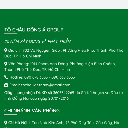
TÔ CHÂU ĐÔNG Á GROUP
20 NĂM XÂY DỰNG VÀ PHÁT TRIỂN
Địa chỉ: 702 Võ Nguyên Giáp , Phường Hiệp Phú, Thành Phố Thủ
Đức, TP. Hồ Chí Minh
Văn Phòng: 1014 Phạm Văn Đồng, Phường Hiệp Bình Chánh,
Thành Phố Thủ Đức, TP. Hồ Chí Minh
Hotline:
090 678 3533
-
090 668 3533
Email:
tochauvietnam@gmail.com
Giấy chứng nhận ĐKKD số 3603349269 do Sở Kế hoạch và Đầu tư
tỉnh Đồng Nai cấp ngày 20/01/2016
CHI NHÁNH VĂN PHÒNG
CN Hà Nội 1: Tòa Nhà Kim Ánh, 78 Phố Duy Tân, Cầu Giấy, Hà