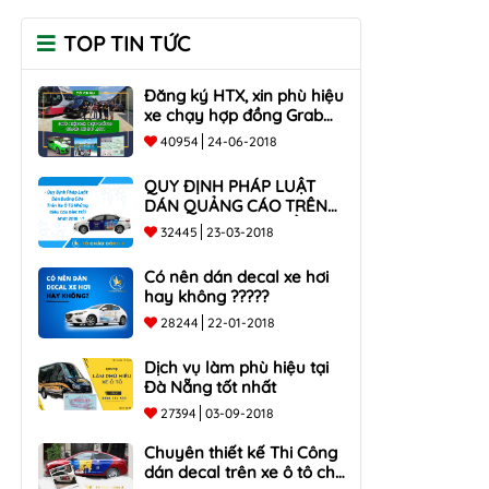
TOP TIN TỨC
Đăng ký HTX, xin phù hiệu
xe chạy hợp đồng Grab
taxi, Xe Du Lịch Tại Hồ Chí
40954
24-06-2018
Minh Giá Rẻ
QUY ĐỊNH PHÁP LUẬT
DÁN QUẢNG CÁO TRÊN
XE Ô TÔ NHỮNG ĐIỀU
32445
23-03-2018
CẦN BIẾT mới nhất 2018
???
Có nên dán decal xe hơi
hay không ?????
28244
22-01-2018
Dịch vụ làm phù hiệu tại
Đà Nẵng tốt nhất
27394
03-09-2018
Chuyên thiết kế Thi Công
dán decal trên xe ô tô cho