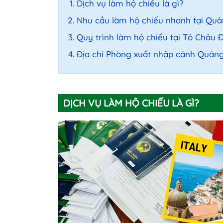
Dịch vụ làm hộ chiếu là gì?
Nhu cầu làm hộ chiếu nhanh tại Quả
Quy trình làm hộ chiếu tại Tô Châu 
Địa chỉ Phòng xuất nhập cảnh Quảng
DỊCH VỤ LÀM HỘ CHIẾU LÀ GÌ?