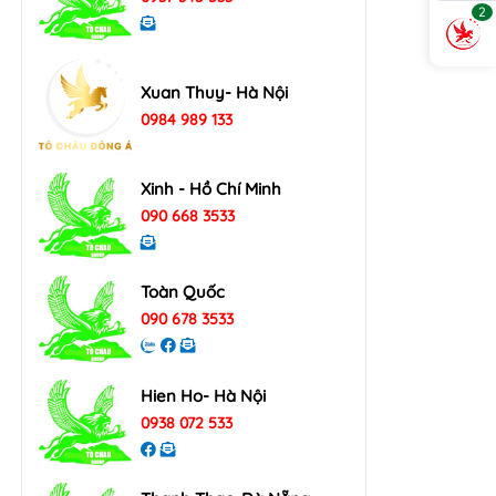
2
Xuan Thuy- Hà Nội
0984 989 133
Xinh - Hồ Chí Minh
090 668 3533
Toàn Quốc
090 678 3533
Hien Ho- Hà Nội
0938 072 533