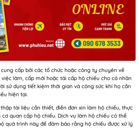
c cung cấp bởi các tổ chức hoặc công ty chuyên về
g việc làm, cấp mới hoặc tái cấp hộ chiếu cho cá nhân
i sử dụng tiết kiệm thời gian và công sức khi họ cần
ếu hiện tại.
hập tài liệu cần thiết, điền đơn xin làm hộ chiếu, thực
n cơ quan cấp hộ chiếu. Dịch vụ làm hộ chiếu có thể
bộ quá trình này để đảm bảo rằng hộ chiếu được xử lý