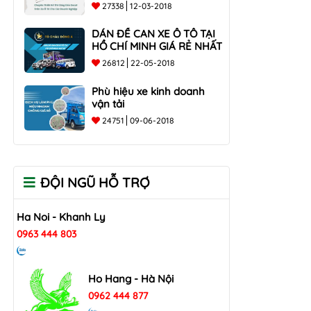
các doanh nghiệp
27338
12-03-2018
DÁN ĐỀ CAN XE Ô TÔ TẠI
HỒ CHÍ MINH GIÁ RẺ NHẤT
26812
22-05-2018
Phù hiệu xe kinh doanh
vận tải
24751
09-06-2018
ĐỘI NGŨ HỖ TRỢ
Ha Noi - Khanh Ly
0963 444 803
Ho Hang - Hà Nội
0962 444 877