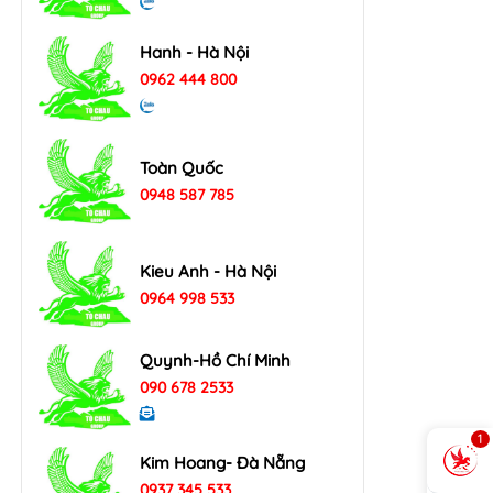
Hanh - Hà Nội
0962 444 800
Toàn Quốc
0948 587 785
Kieu Anh - Hà Nội
0964 998 533
Quynh-Hồ Chí Minh
090 678 2533
1
Kim Hoang- Đà Nẵng
0937 345 533