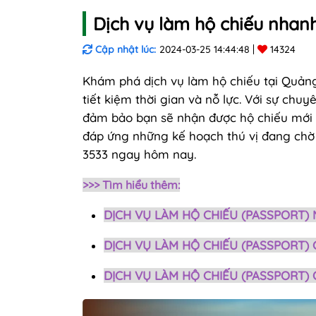
Dịch vụ làm hộ chiếu nhanh
Cập nhật lúc:
2024-03-25 14:44:48
14324
Khám phá dịch vụ làm hộ chiếu tại Quảng
tiết kiệm thời gian và nỗ lực. Với sự chu
đảm bảo bạn sẽ nhận được hộ chiếu mới 
đáp ứng những kế hoạch thú vị đang chờ đ
3533 ngay hôm nay.
>>> Tìm hiểu thêm:
DỊCH VỤ LÀM HỘ CHIẾU (PASSPORT)
DỊCH VỤ LÀM HỘ CHIẾU (PASSPORT)
DỊCH VỤ LÀM HỘ CHIẾU (PASSPORT) 