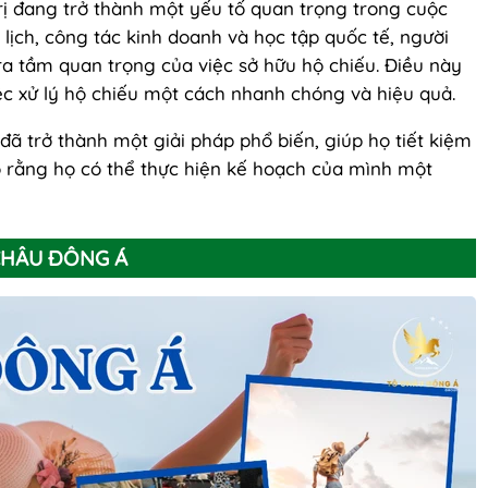
ị đang trở thành một yếu tố quan trọng trong cuộc
u lịch, công tác kinh doanh và học tập quốc tế, người
a tầm quan trọng của việc sở hữu hộ chiếu. Điều này
iệc xử lý hộ chiếu một cách nhanh chóng và hiệu quả.
đã trở thành một giải pháp phổ biến, giúp họ tiết kiệm
o rằng họ có thể thực hiện kế hoạch của mình một
CHÂU ĐÔNG Á