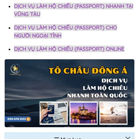
DỊCH VỤ LÀM HỘ CHIẾU (PASSPORT) NHANH TẠI
VŨNG TÀU
DỊCH VỤ LÀM HỘ CHIẾU (PASSPORT) CHO
NGƯỜI NGOẠI TỈNH
DỊCH VỤ LÀM HỘ CHIẾU (PASSPORT) ONLINE