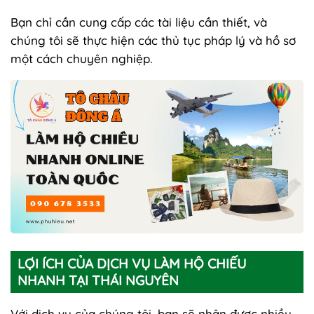
Bạn chỉ cần cung cấp các tài liệu cần thiết, và
chúng tôi sẽ thực hiện các thủ tục pháp lý và hồ sơ
một cách chuyên nghiệp.
LỢI ÍCH CỦA DỊCH VỤ LÀM HỘ CHIẾU
NHANH TẠI THÁI NGUYÊN
Với dịch vụ của chúng tôi, bạn sẽ nhận được nhiều