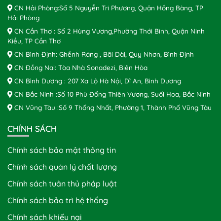
CN Hải Phòng:Số 5 Nguyễn Tri Phương, Quận Hồng Bàng, TP
Hải Phòng
CN Cần Thơ : Số 2 Hùng Vương,Phường Thới Bình, Quận Ninh
Kiều, TP Cần Thơ
CN Bình Định: Ghềnh Ráng , Bãi Dài, Quy Nhơn, Bình Định
CN Đồng Nai: Tòa Nhà Sonadezi, Biên Hòa
CN Bình Dương : 207 Xa Lộ Hà Nội, Dĩ An, Bình Dương
CN Bắc Ninh :Số 10 Phù Đổng Thiên Vương, Suối Hoa, Bắc Ninh
CN Vũng Tàu :Số 9 Thống Nhất, Phường 1, Thành Phố Vũng Tàu
CHÍNH SÁCH
Chính sách bảo mật thông tin
Chính sách quản lý chất lượng
Chính sách tuân thủ pháp luật
Chính sách bảo trì hệ thống
Chính sách khiếu nại