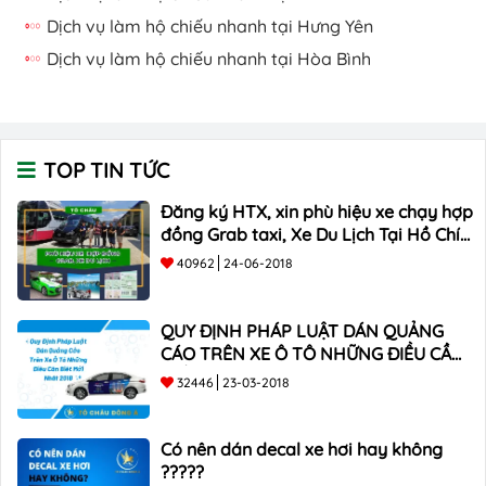
Dịch vụ làm hộ chiếu nhanh tại Hưng Yên
Dịch vụ làm hộ chiếu nhanh tại Hòa Bình
TOP TIN TỨC
Đăng ký HTX, xin phù hiệu xe chạy hợp
đồng Grab taxi, Xe Du Lịch Tại Hồ Chí
Minh Giá Rẻ
40962
24-06-2018
QUY ĐỊNH PHÁP LUẬT DÁN QUẢNG
CÁO TRÊN XE Ô TÔ NHỮNG ĐIỀU CẦN
BIẾT mới nhất 2018 ???
32446
23-03-2018
Có nên dán decal xe hơi hay không
?????