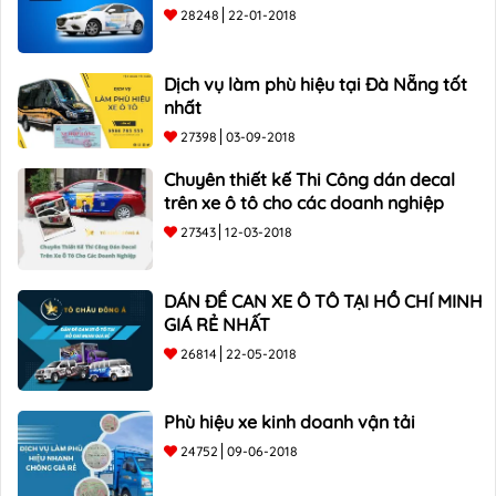
28248
22-01-2018
Dịch vụ làm phù hiệu tại Đà Nẵng tốt
nhất
27398
03-09-2018
Chuyên thiết kế Thi Công dán decal
trên xe ô tô cho các doanh nghiệp
27343
12-03-2018
DÁN ĐỀ CAN XE Ô TÔ TẠI HỒ CHÍ MINH
GIÁ RẺ NHẤT
26814
22-05-2018
Phù hiệu xe kinh doanh vận tải
24752
09-06-2018