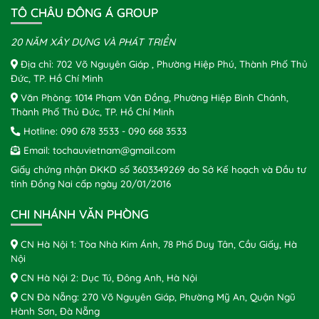
TÔ CHÂU ĐÔNG Á GROUP
20 NĂM XÂY DỰNG VÀ PHÁT TRIỂN
Địa chỉ: 702 Võ Nguyên Giáp , Phường Hiệp Phú, Thành Phố Thủ
Đức, TP. Hồ Chí Minh
Văn Phòng: 1014 Phạm Văn Đồng, Phường Hiệp Bình Chánh,
Thành Phố Thủ Đức, TP. Hồ Chí Minh
Hotline:
090 678 3533
-
090 668 3533
Email:
tochauvietnam@gmail.com
Giấy chứng nhận ĐKKD số 3603349269 do Sở Kế hoạch và Đầu tư
tỉnh Đồng Nai cấp ngày 20/01/2016
CHI NHÁNH VĂN PHÒNG
CN Hà Nội 1: Tòa Nhà Kim Ánh, 78 Phố Duy Tân, Cầu Giấy, Hà
Nội
CN Hà Nội 2: Dục Tú, Đông Anh, Hà Nội
CN Đà Nẵng: 270 Võ Nguyên Giáp, Phường Mỹ An, Quận Ngũ
Hành Sơn, Đà Nẵng