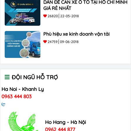
DÁN ĐỀ CAN XE Ô TÔ TẠI HỒ CHÍ MINH
GIÁ RẺ NHẤT
26820
22-05-2018
Phù hiệu xe kinh doanh vận tải
24759
09-06-2018
ĐỘI NGŨ HỖ TRỢ
Ha Noi - Khanh Ly
0963 444 803
Ho Hang - Hà Nội
0962 444 877