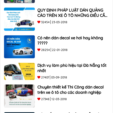
QUY ĐỊNH PHÁP LUẬT DÁN QUẢNG
CÁO TRÊN XE Ô TÔ NHỮNG ĐIỀU CẦN
BIẾT mới nhất 2018 ???
32454
23-03-2018
Có nên dán decal xe hơi hay không
?????
28254
22-01-2018
Dịch vụ làm phù hiệu tại Đà Nẵng tốt
nhất
27407
03-09-2018
Chuyên thiết kế Thi Công dán decal
trên xe ô tô cho các doanh nghiệp
27348
12-03-2018