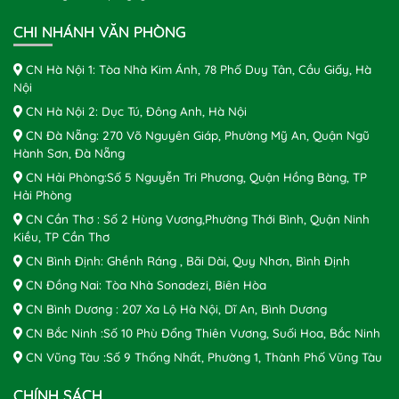
CHI NHÁNH VĂN PHÒNG
CN Hà Nội 1: Tòa Nhà Kim Ánh, 78 Phố Duy Tân, Cầu Giấy, Hà
Nội
CN Hà Nội 2: Dục Tú, Đông Anh, Hà Nội
CN Đà Nẵng: 270 Võ Nguyên Giáp, Phường Mỹ An, Quận Ngũ
Hành Sơn, Đà Nẵng
CN Hải Phòng:Số 5 Nguyễn Tri Phương, Quận Hồng Bàng, TP
Hải Phòng
CN Cần Thơ : Số 2 Hùng Vương,Phường Thới Bình, Quận Ninh
Kiều, TP Cần Thơ
CN Bình Định: Ghềnh Ráng , Bãi Dài, Quy Nhơn, Bình Định
CN Đồng Nai: Tòa Nhà Sonadezi, Biên Hòa
CN Bình Dương : 207 Xa Lộ Hà Nội, Dĩ An, Bình Dương
CN Bắc Ninh :Số 10 Phù Đổng Thiên Vương, Suối Hoa, Bắc Ninh
CN Vũng Tàu :Số 9 Thống Nhất, Phường 1, Thành Phố Vũng Tàu
CHÍNH SÁCH