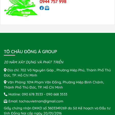
0944 757 998
TÔ CHÂU ĐÔNG Á GROUP
20 NĂM XÂY DỰNG VÀ PHÁT TRIỂN
Địa chỉ: 702 Võ Nguyên Giáp , Phường Hiệp Phú, Thành Phố Thủ
Đức, TP. Hồ Chí Minh
Văn Phòng: 1014 Phạm Văn Đồng, Phường Hiệp Bình Chánh,
Thành Phố Thủ Đức, TP. Hồ Chí Minh
Hotline:
090 678 3533
-
090 668 3533
Email:
tochauvietnam@gmail.com
Giấy chứng nhận ĐKKD số 3603349269 do Sở Kế hoạch và Đầu tư
tỉnh Đồng Nai cấp ngày 20/01/2016