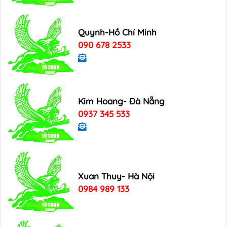
Quynh-Hồ Chí Minh
090 678 2533
Kim Hoang- Đà Nẵng
0937 345 533
Xuan Thuy- Hà Nội
0984 989 133