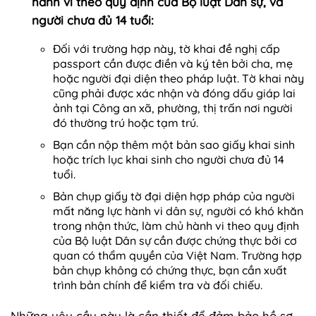
hành vi theo quy định của Bộ luật Dân sự, và
người chưa đủ 14 tuổi:
Đối với trường hợp này, tờ khai đề nghị cấp
passport cần được điền và ký tên bởi cha, mẹ
hoặc người đại diện theo pháp luật. Tờ khai này
cũng phải được xác nhận và đóng dấu giáp lai
ảnh tại Công an xã, phường, thị trấn nơi người
đó thường trú hoặc tạm trú.
Bạn cần nộp thêm một bản sao giấy khai sinh
hoặc trích lục khai sinh cho người chưa đủ 14
tuổi.
Bản chụp giấy tờ đại diện hợp pháp của người
mất năng lực hành vi dân sự, người có khó khăn
trong nhận thức, làm chủ hành vi theo quy định
của Bộ luật Dân sự cần được chứng thực bởi cơ
quan có thẩm quyền của Việt Nam. Trường hợp
bản chụp không có chứng thực, bạn cần xuất
trình bản chính để kiểm tra và đối chiếu.
Những yêu cầu này là cần thiết để đảm bảo hồ sơ