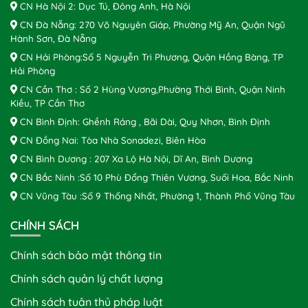
CN Hà Nội 2: Dục Tú, Đông Anh, Hà Nội
CN Đà Nẵng: 270 Võ Nguyên Giáp, Phường Mỹ An, Quận Ngũ
Hành Sơn, Đà Nẵng
CN Hải Phòng:Số 5 Nguyễn Tri Phương, Quận Hồng Bàng, TP
Hải Phòng
CN Cần Thơ : Số 2 Hùng Vương,Phường Thới Bình, Quận Ninh
Kiều, TP Cần Thơ
CN Bình Định: Ghềnh Ráng , Bãi Dài, Quy Nhơn, Bình Định
CN Đồng Nai: Tòa Nhà Sonadezi, Biên Hòa
CN Bình Dương : 207 Xa Lộ Hà Nội, Dĩ An, Bình Dương
CN Bắc Ninh :Số 10 Phù Đổng Thiên Vương, Suối Hoa, Bắc Ninh
CN Vũng Tàu :Số 9 Thống Nhất, Phường 1, Thành Phố Vũng Tàu
CHÍNH SÁCH
Chính sách bảo mật thông tin
Chính sách quản lý chất lượng
Chính sách tuân thủ pháp luật