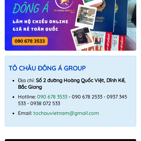
TÔ CHÂU ĐÔNG Á GROUP
Địa chỉ:
Số 2 đường Hoàng Quốc Việt, Dĩnh Kế,
Bắc Giang
Hotline:
090 678 3533
- 090 678 2533 - 0937 345
533 - 0938 072 533
Email:
tochauvietnam@gmail.com