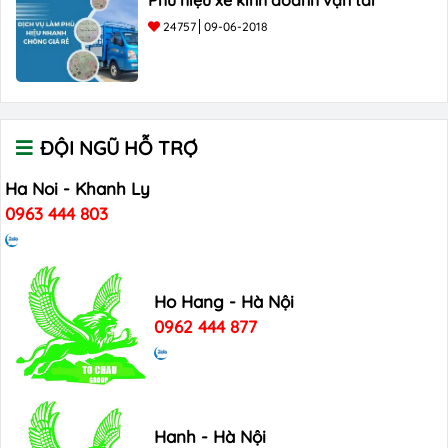
Phù hiệu xe kinh doanh vận tải
24757
09-06-2018
ĐỘI NGŨ HỖ TRỢ
Ha Noi - Khanh Ly
0963 444 803
Ho Hang - Hà Nội
0962 444 877
Hanh - Hà Nội