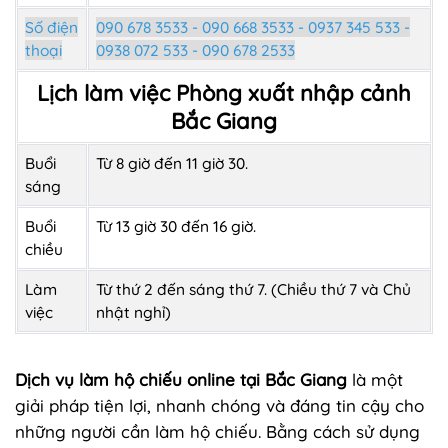
Số điện
090 678 3533 - 090 668 3533 - 0937 345 533 -
thoại
0938 072 533 - 090 678 2533
Lịch làm việc Phòng xuất nhập cảnh
Bắc Giang
Buổi
Từ 8 giờ đến 11 giờ 30.
sáng
Buổi
Từ 13 giờ 30 đến 16 giờ.
chiều
Làm
Từ thứ 2 đến sáng thứ 7. (Chiều thứ 7 và Chủ
việc
nhật nghỉ)
Dịch vụ làm hộ chiếu online tại Bắc Giang
là một
giải pháp tiện lợi, nhanh chóng và đáng tin cậy cho
những người cần làm hộ chiếu. Bằng cách sử dụng