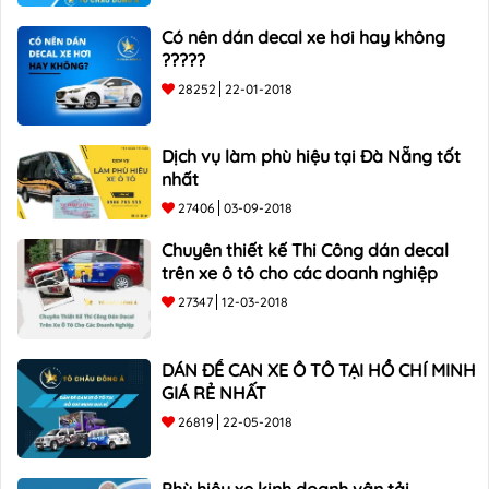
Có nên dán decal xe hơi hay không
?????
28252
22-01-2018
Dịch vụ làm phù hiệu tại Đà Nẵng tốt
nhất
27406
03-09-2018
Chuyên thiết kế Thi Công dán decal
trên xe ô tô cho các doanh nghiệp
27347
12-03-2018
DÁN ĐỀ CAN XE Ô TÔ TẠI HỒ CHÍ MINH
GIÁ RẺ NHẤT
26819
22-05-2018