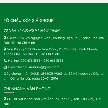
TÔ CHÂU ĐÔNG Á GROUP
20 NĂM XÂY DỰNG VÀ PHÁT TRIỂN
Địa chỉ: 702 Võ Nguyên Giáp , Phường Hiệp Phú, Thành Phố Thủ
Đức, TP. Hồ Chí Minh
Văn Phòng: 1014 Phạm Văn Đồng, Phường Hiệp Bình Chánh,
Thành Phố Thủ Đức, TP. Hồ Chí Minh
Hotline:
090 678 3533
-
090 668 3533
Email:
tochauvietnam@gmail.com
Giấy chứng nhận ĐKKD số 3603349269 do Sở Kế hoạch và Đầu tư
tỉnh Đồng Nai cấp ngày 20/01/2016
CHI NHÁNH VĂN PHÒNG
CN Hà Nội 1: Tòa Nhà Kim Ánh, 78 Phố Duy Tân, Cầu Giấy, Hà
Nội