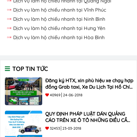
Dịch vụ làm hộ chiếu nhanh tại Quảng Ngãi
Dịch vụ làm hộ chiếu nhanh tại Vĩnh Phúc
Dịch vụ làm hộ chiếu nhanh tại Ninh Bình
Dịch vụ làm hộ chiếu nhanh tại Hưng Yên
Dịch vụ làm hộ chiếu nhanh tại Hòa Bình
TOP TIN TỨC
Đăng ký HTX, xin phù hiệu xe chạy hợp
đồng Grab taxi, Xe Du Lịch Tại Hồ Chí
Minh Giá Rẻ
40969
24-06-2018
QUY ĐỊNH PHÁP LUẬT DÁN QUẢNG
CÁO TRÊN XE Ô TÔ NHỮNG ĐIỀU CẦN
BIẾT mới nhất 2018 ???
32453
23-03-2018