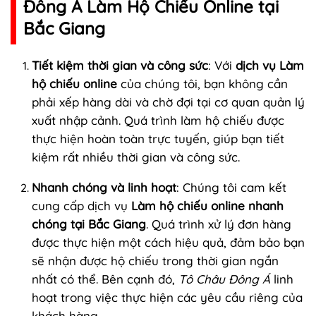
Đông Á Làm Hộ Chiếu Online tại
Bắc Giang
Tiết kiệm thời gian và công sức
: Với
dịch vụ Làm
hộ chiếu online
của chúng tôi, bạn không cần
phải xếp hàng dài và chờ đợi tại cơ quan quản lý
xuất nhập cảnh. Quá trình làm hộ chiếu được
thực hiện hoàn toàn trực tuyến, giúp bạn tiết
kiệm rất nhiều thời gian và công sức.
Nhanh chóng và linh hoạt
: Chúng tôi cam kết
cung cấp dịch vụ
Làm hộ chiếu online nhanh
chóng tại Bắc Giang
. Quá trình xử lý đơn hàng
được thực hiện một cách hiệu quả, đảm bảo bạn
sẽ nhận được hộ chiếu trong thời gian ngắn
nhất có thể. Bên cạnh đó,
Tô Châu Đông Á
linh
hoạt trong việc thực hiện các yêu cầu riêng của
khách hàng.