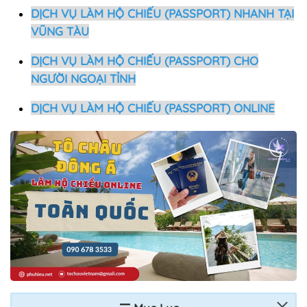
DỊCH VỤ LÀM HỘ CHIẾU (PASSPORT) NHANH TẠI
VŨNG TÀU
DỊCH VỤ LÀM HỘ CHIẾU (PASSPORT) CHO
NGƯỜI NGOẠI TỈNH
DỊCH VỤ LÀM HỘ CHIẾU (PASSPORT) ONLINE