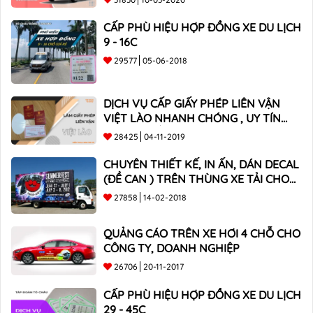
CẤP PHÙ HIỆU HỢP ĐỒNG XE DU LỊCH
9 - 16C
29577
05-06-2018
DỊCH VỤ CẤP GIẤY PHÉP LIÊN VẬN
VIỆT LÀO NHANH CHÓNG , UY TÍN
TOÀN QUỐC
28425
04-11-2019
CHUYÊN THIẾT KẾ, IN ẤN, DÁN DECAL
(ĐỀ CAN ) TRÊN THÙNG XE TẢI CHO
CÔNG TY
27858
14-02-2018
QUẢNG CÁO TRÊN XE HƠI 4 CHỖ CHO
CÔNG TY, DOANH NGHIỆP
26706
20-11-2017
CẤP PHÙ HIỆU HỢP ĐỒNG XE DU LỊCH
29 - 45C