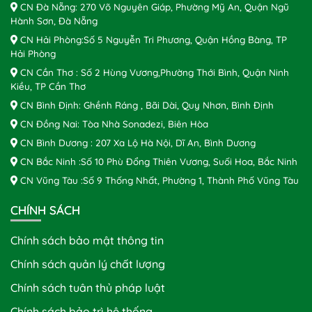
CN Đà Nẵng: 270 Võ Nguyên Giáp, Phường Mỹ An, Quận Ngũ
Hành Sơn, Đà Nẵng
CN Hải Phòng:Số 5 Nguyễn Tri Phương, Quận Hồng Bàng, TP
Hải Phòng
CN Cần Thơ : Số 2 Hùng Vương,Phường Thới Bình, Quận Ninh
Kiều, TP Cần Thơ
CN Bình Định: Ghềnh Ráng , Bãi Dài, Quy Nhơn, Bình Định
CN Đồng Nai: Tòa Nhà Sonadezi, Biên Hòa
CN Bình Dương : 207 Xa Lộ Hà Nội, Dĩ An, Bình Dương
CN Bắc Ninh :Số 10 Phù Đổng Thiên Vương, Suối Hoa, Bắc Ninh
CN Vũng Tàu :Số 9 Thống Nhất, Phường 1, Thành Phố Vũng Tàu
CHÍNH SÁCH
Chính sách bảo mật thông tin
Chính sách quản lý chất lượng
Chính sách tuân thủ pháp luật
Chính sách bảo trì hệ thống