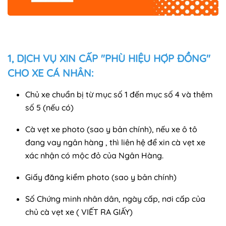
1, DỊCH VỤ XIN CẤP "PHÙ HIỆU HỢP ĐỒNG"
CHO XE CÁ NHÂN:
Chủ xe chuẩn bị từ mục số 1 đến mục số 4 và thêm
số 5 (nếu có)
Cà vẹt xe photo (sao y bản chính), nếu xe ô tô
đang vay ngân hàng , thì liên hệ để xin cà vẹt xe
xác nhận có mộc đỏ của Ngân Hàng.
Giấy đăng kiểm photo (sao y bản chính)
Số Chứng minh nhân dân, ngày cấp, nơi cấp của
chủ cà vẹt xe ( VIẾT RA GIẤY)