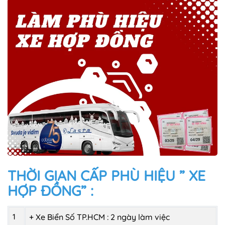
THỜI GIAN CẤP PHÙ HIỆU ” XE
HỢP ĐỒNG” :
1
+ Xe Biển Số TP.HCM : 2 ngày làm việc