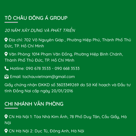
TÔ CHÂU ĐÔNG Á GROUP
20 NĂM XÂY DỰNG VÀ PHÁT TRIỂN
Địa chỉ: 702 Võ Nguyên Giáp , Phường Hiệp Phú, Thành Phố Thủ
Đức, TP. Hồ Chí Minh
Văn Phòng: 1014 Phạm Văn Đồng, Phường Hiệp Bình Chánh,
Thành Phố Thủ Đức, TP. Hồ Chí Minh
Hotline:
090 678 3533
-
090 668 3533
Email:
tochauvietnam@gmail.com
Giấy chứng nhận ĐKKD số 3603349269 do Sở Kế hoạch và Đầu tư
tỉnh Đồng Nai cấp ngày 20/01/2016
CHI NHÁNH VĂN PHÒNG
CN Hà Nội 1: Tòa Nhà Kim Ánh, 78 Phố Duy Tân, Cầu Giấy, Hà
Nội
CN Hà Nội 2: Dục Tú, Đông Anh, Hà Nội