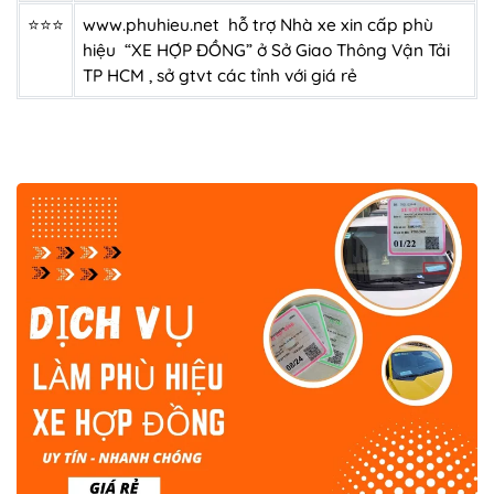
⭐⭐⭐
www.phuhieu.net
hỗ trợ Nhà xe xin cấp phù
hiệu “
XE HỢP ĐỒNG
” ở Sở Giao Thông Vận Tải
TP HCM , sở gtvt các tỉnh với giá rẻ