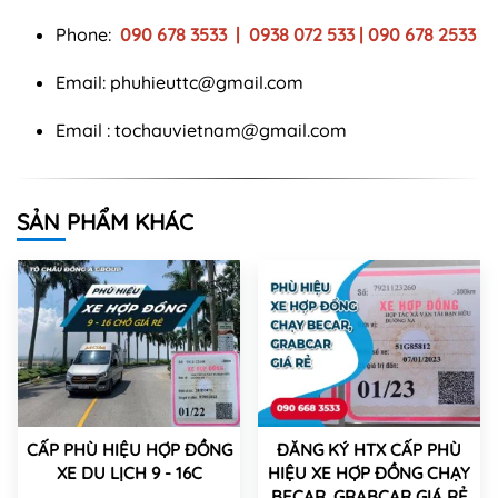
Phone:
090 678 3533 | 0938 072 533 | 090 678 2533
Email:
phuhieuttc@gmail.com
Email :
tochauvietnam@gmail.com
SẢN PHẨM KHÁC
CẤP PHÙ HIỆU HỢP ĐỒNG
ĐĂNG KÝ HTX CẤP PHÙ
XE DU LỊCH 9 - 16C
HIỆU XE HỢP ĐỒNG CHẠY
BECAR, GRABCAR GIÁ RẺ