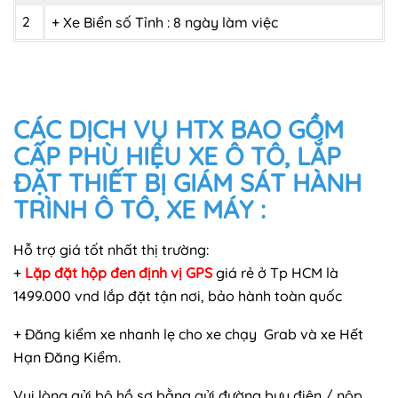
2
+ Xe Biển số Tỉnh : 8 ngày làm việc
CÁC DỊCH VỤ HTX BAO GỒM
CẤP PHÙ HIỆU XE Ô TÔ, LẮP
ĐẶT THIẾT BỊ GIÁM SÁT HÀNH
TRÌNH Ô TÔ, XE MÁY :
Hỗ trợ giá tốt nhất thị trường:
+
Lặp đặt hộp đen định vị GPS
giá rẻ ở Tp HCM là
1499.000 vnd lắp đặt tận nơi, bảo hành toàn quốc
+ Đăng kiểm xe nhanh lẹ cho xe chạy Grab và xe Hết
Hạn Đăng Kiểm.
Vui lòng gửi bộ hồ sơ bằng gửi đường bưu điện / nộp