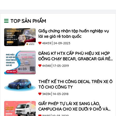
TOP SẢN PHẨM
Giấy chứng nhận tập huấn nghiệp vụ
lái xe giá rẻ toàn quốc
48459
24-09-2023
ĐĂNG KÝ HTX CẤP PHÙ HIỆU XE HỢP
ĐỒNG CHẠY BECAR, GRABCAR GIÁ RẺ
NHẤT
44348
17-05-2019
THIẾT KẾ THI CÔNG DECAL TRÊN XE Ô
TÔ CHO CÔNG TY
34034
14-03-2018
GIẤY PHÉP TỰ LÁI XE SANG LÀO,
CAMPUCHIA CHO XE DƯỚI 9 CHỖ VÀ
XE BÁN TẢI
31830
10-03-2020