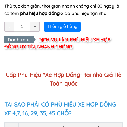
Thủ tục đơn giản, thời gian nhanh chóng chỉ 03 ngày là
có tem
phù hiệu hợp đồng
.Giao phù hiệu tận nhà
Thêm giỏ hàng
Danh mục
DỊCH VỤ LÀM PHÙ HIỆU XE HỢP
ĐỒNG UY TÍN, NHANH CHÓNG
Cấp Phù Hiệu "Xe Hợp Đồng" tại nhà Giá Rẻ
Toàn quốc
TẠI SAO PHẢI CÓ PHÙ HIỆU XE HỢP ĐỒNG
XE 4,7, 16, 29, 35, 45 CHỖ?