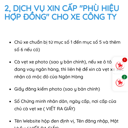
2, DỊCH VỤ XIN CẤP "PHÙ HIỆU
HỢP ĐỒNG" CHO XE CÔNG TY
Chủ xe chuẩn bị từ mục số 1 đến mục số 5 và thêm
số 6 nếu có)
1
Cà vẹt xe photo (sao y bản chính), nếu xe ô tô
đang vay ngân hàng, thì liên hệ để xin cà vẹt xe xác
nhận có mộc đỏ của Ngân Hàng
2
Giấy đăng kiểm photo (sao y bản chính)
Số Chứng minh nhân dân, ngày cấp, nơi cấp của
chủ cà vẹt xe ( VIẾT RA GIẤY)
Tên Website hộp đen định vị, Tên đăng nhập, Mật