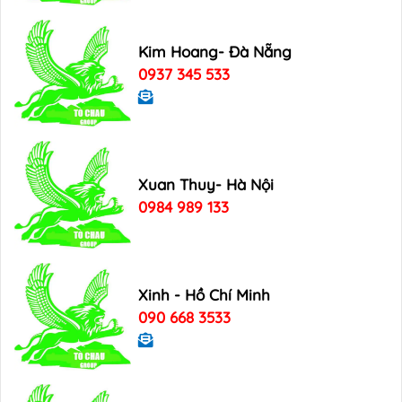
Kim Hoang- Đà Nẵng
0937 345 533
Xuan Thuy- Hà Nội
0984 989 133
Xinh - Hồ Chí Minh
090 668 3533