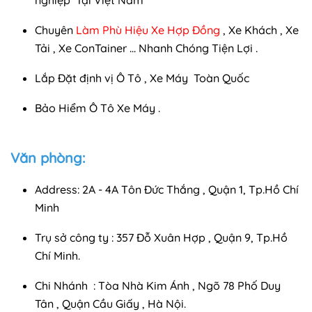
nghiệp Tại Việt Nam
Chuyên
Làm Phù Hiệu Xe Hợp Đồng
, Xe Khách , Xe
Tải , Xe ConTainer ... Nhanh Chóng Tiện Lợi .
Lắp Đặt định vị Ô Tô , Xe Máy Toàn Quốc
Bảo Hiểm Ô Tô Xe Máy .
Văn phòng:
Address: 2A - 4A Tôn Đức Thắng , Quận 1, Tp.Hồ Chí
Minh
Trụ sở công ty : 357 Đỗ Xuân Hợp , Quận 9, Tp.Hồ
Chí Minh.
Chi Nhánh : Tòa Nhà Kim Ánh , Ngõ 78 Phố Duy
Tân , Quận Cầu Giấy , Hà Nội.