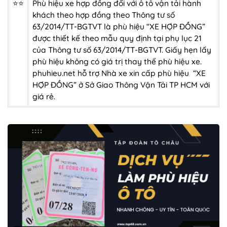
⭐⭐
Phù hiệu xe hợp đồng đối với ô tô vận tải hành
khách theo hợp đồng
theo Thông tư số
63/2014/TT-BGTVT là phù hiệu “XE HỢP ĐỒNG”
được thiết kế theo mẫu quy định tại phụ lục 21
của Thông tư số 63/2014/TT-BGTVT. Giấy hẹn lấy
phù hiệu không có giá trị thay thế phù hiệu xe.
phuhieu.net
hỗ trợ Nhà xe xin cấp phù hiệu
“XE
HỢP ĐỒNG”
ở Sở Giao Thông Vận Tải TP HCM với
giá rẻ.