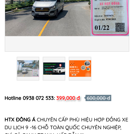
Hotline 0938 072 533:
399,000 đ
600,000 đ
HTX ĐÔNG Á
CHUYÊN CẤP PHÙ HIỆU HỢP ĐỒNG XE
DU LỊCH 9 -16 CHỖ TOÀN QUỐC CHUYÊN NGHIỆP,