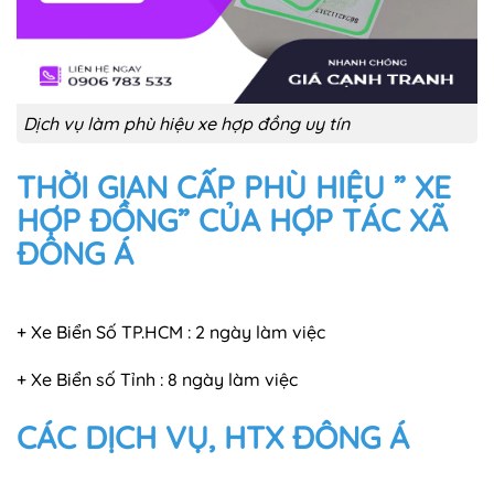
Dịch vụ làm phù hiệu xe hợp đồng uy tín
THỜI GIAN CẤP PHÙ HIỆU ” XE
HỢP ĐỒNG” CỦA HỢP TÁC XÃ
ĐÔNG Á
+ Xe Biển Số TP.HCM : 2 ngày làm việc
+ Xe Biển số Tỉnh : 8 ngày làm việc
CÁC DỊCH VỤ, HTX ĐÔNG Á