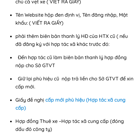
chủ cà vẹt xe ( VIẾT RA GIẤY)
Tên Website hộp đen định vị, Tên đăng nhập, Mật
khẩu: ( VIẾT RA GIẤY)
phải thêm biên bản thanh lý HĐ của HTX cũ ( nếu
đã đăng ký với hợp tác xã khác trước đó:
Đến hợp tác cũ làm biên bản thanh lý hợp đồng
nộp cho Sở GTVT
Giữ lại phù hiệu cũ nộp trả liền cho Sở GTVT để xin
cấp mới.
Giấy đề nghị
cấp mới phù hiệu (Hợp tác xã cung
cấp)
Hợp đồng Thuê xe –Hợp tác xã cung cấp (đóng
dấu đỏ công ty)