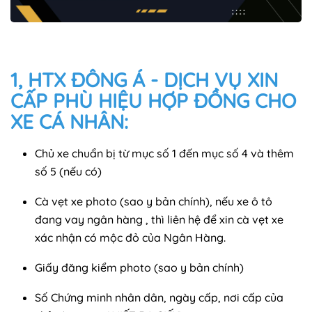
1, HTX ĐÔNG Á - DỊCH VỤ XIN
CẤP PHÙ HIỆU HỢP ĐỒNG CHO
XE CÁ NHÂN:
Chủ xe chuẩn bị từ mục số 1 đến mục số 4 và thêm
số 5 (nếu có)
Cà vẹt xe photo (sao y bản chính), nếu xe ô tô
đang vay ngân hàng , thì liên hệ để xin cà vẹt xe
xác nhận có mộc đỏ của Ngân Hàng.
Giấy đăng kiểm photo (sao y bản chính)
Số Chứng minh nhân dân, ngày cấp, nơi cấp của