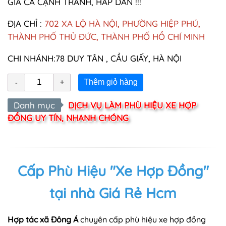
GIÁ CẢ CẠNH TRANH, HẤP DẪN !!!
ĐỊA CHỈ :
702 XA LỘ HÀ NỘI, PHƯỜNG HIỆP PHÚ,
THÀNH PHỐ THỦ ĐỨC, THÀNH PHỐ HỒ CHÍ MINH
CHI NHÁNH:
78 DUY TÂN , CẦU GIẤY, HÀ NỘI
Thêm giỏ hàng
Danh mục
DỊCH VỤ LÀM PHÙ HIỆU XE HỢP
ĐỒNG UY TÍN, NHANH CHÓNG
Cấp Phù Hiệu "Xe Hợp Đồng"
tại nhà Giá Rẻ Hcm
Hợp tác xã Đông Á
chuyên cấp phù hiệu xe hợp đồng