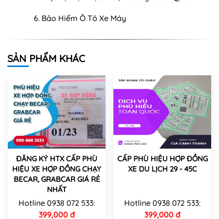
Bảo Hiểm Ô Tô Xe Máy
SẢN PHẨM KHÁC
ĐĂNG KÝ HTX CẤP PHÙ
CẤP PHÙ HIỆU HỢP ĐỒNG
HIỆU XE HỢP ĐỒNG CHẠY
XE DU LỊCH 29 - 45C
BECAR, GRABCAR GIÁ RẺ
NHẤT
Hotline 0938 072 533:
Hotline 0938 072 533:
399,000 đ
399,000 đ