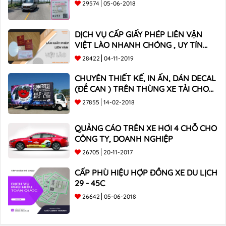
29574
05-06-2018
DỊCH VỤ CẤP GIẤY PHÉP LIÊN VẬN
VIỆT LÀO NHANH CHÓNG , UY TÍN
TOÀN QUỐC
28422
04-11-2019
CHUYÊN THIẾT KẾ, IN ẤN, DÁN DECAL
(ĐỀ CAN ) TRÊN THÙNG XE TẢI CHO
CÔNG TY
27855
14-02-2018
QUẢNG CÁO TRÊN XE HƠI 4 CHỖ CHO
CÔNG TY, DOANH NGHIỆP
26705
20-11-2017
CẤP PHÙ HIỆU HỢP ĐỒNG XE DU LỊCH
29 - 45C
26642
05-06-2018