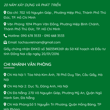
20 NĂM XÂY DỰNG VÀ PHÁT TRIỂN
Địa chỉ: 702 Võ Nguyên Giáp , Phường Hiệp Phú, Thành Phố Thủ
Đức, TP. Hồ Chí Minh
Văn Phòng: 1014 Phạm Văn Đồng, Phường Hiệp Bình Chánh,
Thành Phố Thủ Đức, TP. Hồ Chí Minh
Hotline:
090 678 3533
-
090 668 3533
Email:
tochauvietnam@gmail.com
Giấy chứng nhận ĐKKD số 3603349269 do Sở Kế hoạch và Đầu tư
tỉnh Đồng Nai cấp ngày 20/01/2016
CHI NHÁNH VĂN PHÒNG
CN Hà Nội 1: Tòa Nhà Kim Ánh, 78 Phố Duy Tân, Cầu Giấy, Hà
Nội
CN Hà Nội 2: Dục Tú, Đông Anh, Hà Nội
CN Đà Nẵng: 270 Võ Nguyên Giáp, Phường Mỹ An, Quận Ngũ
Hành Sơn, Đà Nẵng
CN Hải Phòng:Số 5 Nguyễn Tri Phương, Quận Hồng Bàng, TP
Hải Phòng