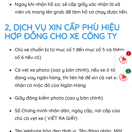
Ngay khi nhận hồ sơ, sẽ cấp giấy xác nhận là xã
viên và mang lên grab để làm hồ sơ chạy được liền.
2, DỊCH VỤ XIN CẤP PHÙ HIỆU
HỢP ĐỒNG CHO XE CÔNG TY
Chủ xe chuẩn bị từ mục số 1 đến mục số 5 và thêm
1
số 6 nếu có)
Cà vẹt xe photo (sao y bản chính), nếu xe ô tô
2
đang vay ngân hàng, thì liên hệ để xin cà vẹt xe xác
nhận có mộc đỏ của Ngân Hàng
Giấy đăng kiểm photo (sao y bản chính)
Số Chứng minh nhân dân, ngày cấp, nơi cấp của
chủ cà vẹt xe ( VIẾT RA GIẤY)
Tên Website hộp đen định vị, Tên đăng nhập, Mật