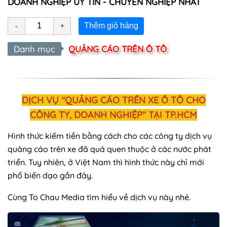
DOANH NGHIỆP UY TÍN - CHUYÊN NGHIỆP NHẤT
Thêm giỏ hàng
Danh mục
QUẢNG CÁO TRÊN Ô TÔ
DỊCH VỤ "QUẢNG CÁO TRÊN XE Ô TÔ CHO
CÔNG TY, DOANH NGHIỆP" TẠI TP.HCM
Hình thức kiếm tiền bằng cách cho các công ty dịch vụ
quảng cáo trên xe đã quá quen thuộc ở các nước phát
triển. Tuy nhiên, ở Việt Nam thì hình thức này chỉ mới
phổ biến dạo gần đây.
Cùng To Chau Media tìm hiểu về dịch vụ này nhé.