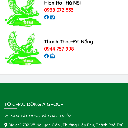
Hien Ho- Hà Nội
0938 072 533
Thanh Thao-Đà Nẵng
0944 757 998
TÔ CHÂU ĐÔNG Á GROUP
20 NĂM XÂY DỰNG VÀ PHÁT TRIỂN
Địa chỉ: 702 Võ Nguyên Giáp , Phường Hiệp Phú, Thành Phố Thủ