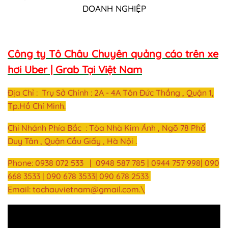
Công ty Tô Châu Chuyên quảng cáo trên xe
hơi Uber | Grab Tại Việt Nam
Địa Chỉ : Trụ Sở Chính : 2A - 4A Tôn Đức Thắng , Quận 1,
Tp.Hồ Chí Minh.
Chi Nhánh Phía Bắc : Tòa Nhà Kim Ánh , Ngõ 78 Phố
Duy Tân , Quận Cầu Giấy , Hà Nội .
Phone: 0938 072 533 | 0948 587 785 | 0944 757 998| 090
668 3533 | 090 678 3533| 090 678 2533
Email:
tochauvietnam@gmail.com
.\