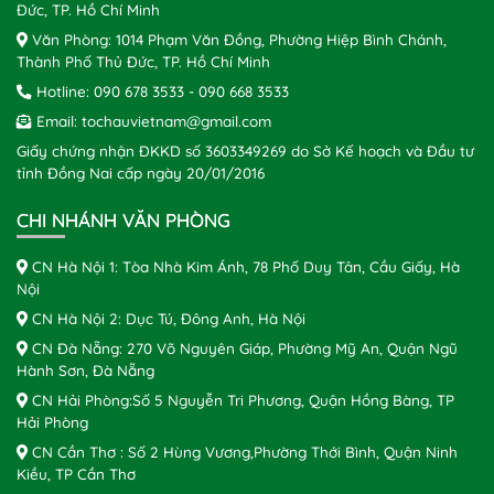
Đức, TP. Hồ Chí Minh
Văn Phòng: 1014 Phạm Văn Đồng, Phường Hiệp Bình Chánh,
Thành Phố Thủ Đức, TP. Hồ Chí Minh
Hotline:
090 678 3533
-
090 668 3533
Email:
tochauvietnam@gmail.com
Giấy chứng nhận ĐKKD số 3603349269 do Sở Kế hoạch và Đầu tư
tỉnh Đồng Nai cấp ngày 20/01/2016
CHI NHÁNH VĂN PHÒNG
CN Hà Nội 1: Tòa Nhà Kim Ánh, 78 Phố Duy Tân, Cầu Giấy, Hà
Nội
CN Hà Nội 2: Dục Tú, Đông Anh, Hà Nội
CN Đà Nẵng: 270 Võ Nguyên Giáp, Phường Mỹ An, Quận Ngũ
Hành Sơn, Đà Nẵng
CN Hải Phòng:Số 5 Nguyễn Tri Phương, Quận Hồng Bàng, TP
Hải Phòng
CN Cần Thơ : Số 2 Hùng Vương,Phường Thới Bình, Quận Ninh
Kiều, TP Cần Thơ