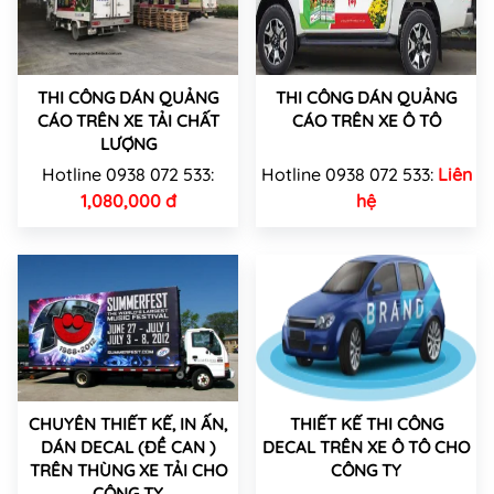
THI CÔNG DÁN QUẢNG
THI CÔNG DÁN QUẢNG
CÁO TRÊN XE TẢI CHẤT
CÁO TRÊN XE Ô TÔ
LƯỢNG
Hotline 0938 072 533:
Hotline 0938 072 533:
Liên
1,080,000 đ
hệ
CHUYÊN THIẾT KẾ, IN ẤN,
THIẾT KẾ THI CÔNG
DÁN DECAL (ĐỀ CAN )
DECAL TRÊN XE Ô TÔ CHO
TRÊN THÙNG XE TẢI CHO
CÔNG TY
CÔNG TY