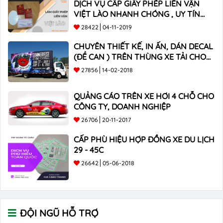
DỊCH VỤ CẤP GIẤY PHÉP LIÊN VẬN
VIỆT LÀO NHANH CHÓNG , UY TÍN
TOÀN QUỐC
28422
04-11-2019
CHUYÊN THIẾT KẾ, IN ẤN, DÁN DECAL
(ĐỀ CAN ) TRÊN THÙNG XE TẢI CHO
CÔNG TY
27856
14-02-2018
QUẢNG CÁO TRÊN XE HƠI 4 CHỖ CHO
CÔNG TY, DOANH NGHIỆP
26706
20-11-2017
CẤP PHÙ HIỆU HỢP ĐỒNG XE DU LỊCH
29 - 45C
26642
05-06-2018
ĐỘI NGŨ HỖ TRỢ