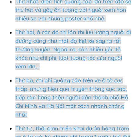
Thứ nhất, diện tích quảng cáo lớn trên ôtô sẽ
thu hút và gây ấn tượng với người xem hơn
nhiều so với những poster khổ nhỏ.
Thứ hai, ở các đô thị lớn thì lưu lượng người đi
đường cũng như mật độ kẹt xe xảy ra rất
thường xuyên. Ngoài ra, còn nhiều yếu tố
khác như chi phí, lượt tương tác của người
xem lớn,…
Thứ ba, chi phí quảng cáo trên xe ô tô cực
thấp, nhưng hiệu quả truyền thông cực cao,
tiếp cận hàng triệu người dân thành phố Hồ
Chí Minh và Hà Nội một cách nhanh chóng
nhất
Thứ tư , thời gian triển khai dự án hàng trăm
xe ô tô cực kỳ nhanh chỉ trong 1 ngày bởi đội