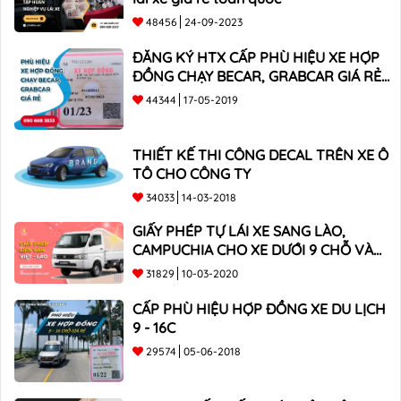
48456
24-09-2023
ĐĂNG KÝ HTX CẤP PHÙ HIỆU XE HỢP
ĐỒNG CHẠY BECAR, GRABCAR GIÁ RẺ
NHẤT
44344
17-05-2019
THIẾT KẾ THI CÔNG DECAL TRÊN XE Ô
TÔ CHO CÔNG TY
34033
14-03-2018
GIẤY PHÉP TỰ LÁI XE SANG LÀO,
CAMPUCHIA CHO XE DƯỚI 9 CHỖ VÀ
XE BÁN TẢI
31829
10-03-2020
CẤP PHÙ HIỆU HỢP ĐỒNG XE DU LỊCH
9 - 16C
29574
05-06-2018