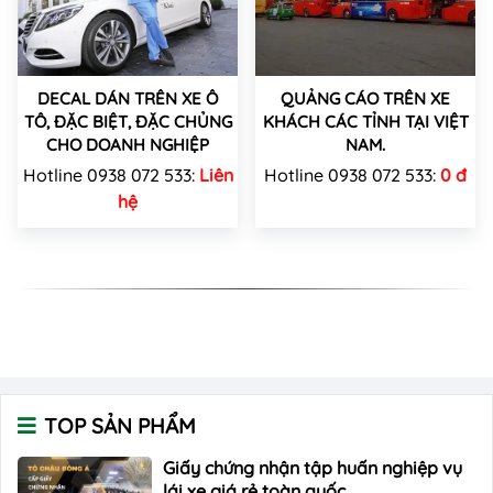
DECAL DÁN TRÊN XE Ô
QUẢNG CÁO TRÊN XE
TÔ, ĐẶC BIỆT, ĐẶC CHỦNG
KHÁCH CÁC TỈNH TẠI VIỆT
CHO DOANH NGHIỆP
NAM.
Hotline 0938 072 533:
Liên
Hotline 0938 072 533:
0 đ
hệ
TOP SẢN PHẨM
Giấy chứng nhận tập huấn nghiệp vụ
lái xe giá rẻ toàn quốc