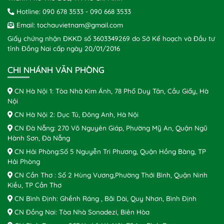
Hotline:
090 678 3533
-
090 668 3533
Email:
tochauvietnam@gmail.com
Giấy chứng nhận ĐKKD số 3603349269 do Sở Kế hoạch và Đầu tư
tỉnh Đồng Nai cấp ngày 20/01/2016
CHI NHÁNH VĂN PHÒNG
CN Hà Nội 1: Tòa Nhà Kim Ánh, 78 Phố Duy Tân, Cầu Giấy, Hà
Nội
CN Hà Nội 2: Dục Tú, Đông Anh, Hà Nội
CN Đà Nẵng: 270 Võ Nguyên Giáp, Phường Mỹ An, Quận Ngũ
Hành Sơn, Đà Nẵng
CN Hải Phòng:Số 5 Nguyễn Tri Phương, Quận Hồng Bàng, TP
Hải Phòng
CN Cần Thơ : Số 2 Hùng Vương,Phường Thới Bình, Quận Ninh
Kiều, TP Cần Thơ
CN Bình Định: Ghềnh Ráng , Bãi Dài, Quy Nhơn, Bình Định
CN Đồng Nai: Tòa Nhà Sonadezi, Biên Hòa