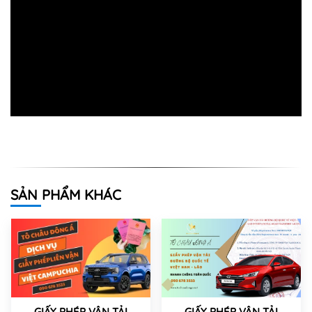
SẢN PHẨM KHÁC
GIẤY PHÉP VẬN TẢI
GIẤY PHÉP VẬN TẢI