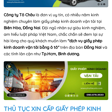
Công ty Tô Châu
là đơn vị uy tín, có nhiều năm kinh
nghiệm chuyên làm giấy phép kinh doanh vận tải tại
Biên Hòa, Đồng Nai
. Đội ngũ nhân sự giàu kinh nghiệm,
am hiểu luật pháp Việt Nam, chắc chắn sẽ đem lại sự
hài lòng cho quý khách muốn làm
"dịch vụ giấy phép
kinh doanh vận tải bằng ô tô"
trên địa bàn
Đồng Nai
và
các tỉnh lân cận như
Tp.Hcm, Bình dương.
THỦ TỤC XIN CẤP GIẤY PHÉP KINH