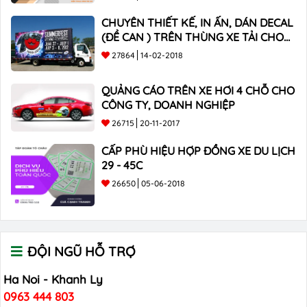
CHUYÊN THIẾT KẾ, IN ẤN, DÁN DECAL
(ĐỀ CAN ) TRÊN THÙNG XE TẢI CHO
CÔNG TY
27864
14-02-2018
QUẢNG CÁO TRÊN XE HƠI 4 CHỖ CHO
CÔNG TY, DOANH NGHIỆP
26715
20-11-2017
CẤP PHÙ HIỆU HỢP ĐỒNG XE DU LỊCH
29 - 45C
26650
05-06-2018
ĐỘI NGŨ HỖ TRỢ
Ha Noi - Khanh Ly
0963 444 803