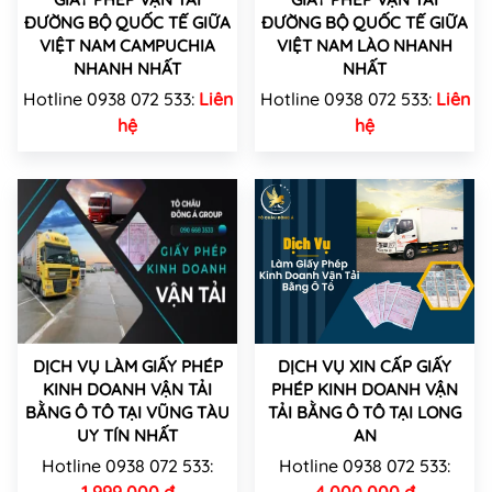
ĐƯỜNG BỘ QUỐC TẾ GIỮA
ĐƯỜNG BỘ QUỐC TẾ GIỮA
VIỆT NAM CAMPUCHIA
VIỆT NAM LÀO NHANH
NHANH NHẤT
NHẤT
Hotline 0938 072 533:
Liên
Hotline 0938 072 533:
Liên
hệ
hệ
DỊCH VỤ LÀM GIẤY PHÉP
DỊCH VỤ XIN CẤP GIẤY
KINH DOANH VẬN TẢI
PHÉP KINH DOANH VẬN
BẰNG Ô TÔ TẠI VŨNG TÀU
TẢI BẰNG Ô TÔ TẠI LONG
UY TÍN NHẤT
AN
Hotline 0938 072 533:
Hotline 0938 072 533:
1,999,000 đ
4,000,000 đ