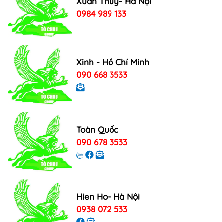
Xuan Thuy- Hà Nội
0984 989 133
Xinh - Hồ Chí Minh
090 668 3533
Toàn Quốc
090 678 3533
Hien Ho- Hà Nội
0938 072 533