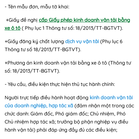
- Tên mẫu đơn, mẫu tờ khai:
+Giấy đề nghị
cấp Giấy phép kinh doanh vận tải bằng
xe ô tô
( Phụ lục 1 Thông tư số: 18/2013/TT-BGTVT).
+Giấy đăng ký chất lượng
dịch vụ vận tải
(Phụ lục 6
Thông tư số 18/2013/TT-BGTVT).
+Phương án kinh doanh vận tải bằng xe ô tô (Thông tư
số: 18/2013/TT-BGTVT).
- Yêu cầu, điều kiện thực hiện thủ tục hành chính:
Người trực tiếp điều hành hoạt động
kinh doanh vận tải
của doanh nghiệp, hợp tác xã
(đảm nhận một trong các
chức danh: Giám đốc, Phó giám đốc; Chủ nhiệm, Phó
Chủ nhiệm hợp tác xã; trưởng bộ phận nghiệp vụ điều
hành vận tải) phải đáp ứng đầy đủ các điều kiện;