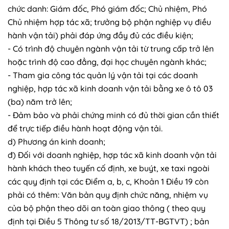
chức danh: Giám đốc, Phó giám đốc; Chủ nhiệm, Phó
Chủ nhiệm hợp tác xã; trưởng bộ phận nghiệp vụ điều
hành vận tải) phải đáp ứng đầy đủ các điều kiện;
- Có trình độ chuyên ngành vận tải từ trung cấp trở lên
hoặc trình độ cao đẳng, đại học chuyên ngành khác;
- Tham gia công tác quản lý vận tải tại các doanh
nghiệp, hợp tác xã kinh doanh vận tải bằng xe ô tô 03
(ba) năm trở lên;
- Đảm bảo và phải chứng minh có đủ thời gian cần thiết
để trực tiếp điều hành hoạt động vận tải.
d) Phương án kinh doanh;
đ) Đối với doanh nghiệp, hợp tác xã kinh doanh vận tải
hành khách theo tuyến cố định, xe buýt, xe taxi ngoài
các quy định tại các Điểm a, b, c, Khoản 1 Điều 19 còn
phải có thêm: Văn bản quy định chức năng, nhiệm vụ
của bộ phận theo dõi an toàn giao thông ( theo quy
định tại Điều 5 Thông tư số 18/2013/TT-BGTVT) ; bản