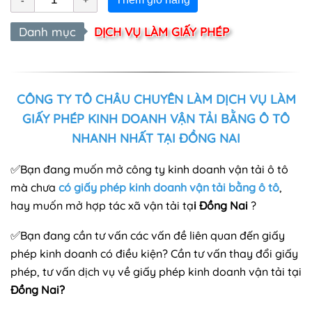
Danh mục
DỊCH VỤ LÀM GIẤY PHÉP
CÔNG TY TÔ CHÂU CHUYÊN LÀM DỊCH VỤ LÀM
GIẤY PHÉP KINH DOANH VẬN TẢI BẰNG Ô TÔ
NHANH NHẤT TẠI ĐỒNG NAI
✅
Bạn đang muốn mở công ty kinh doanh vận tải ô tô
mà chưa
có
giấy phép kinh doanh vận tải bằng ô tô
,
hay muốn mở hợp tác xã vận tải tạ
i Đồng Nai
?
✅
Bạn đang cần tư vấn các vấn đề liên quan đến giấy
phép kinh doanh có điều kiện? Cần tư vấn thay đổi giấy
phép, tư vấn dịch vụ về giấy phép kinh doanh vận tải tại
Đồng Nai?