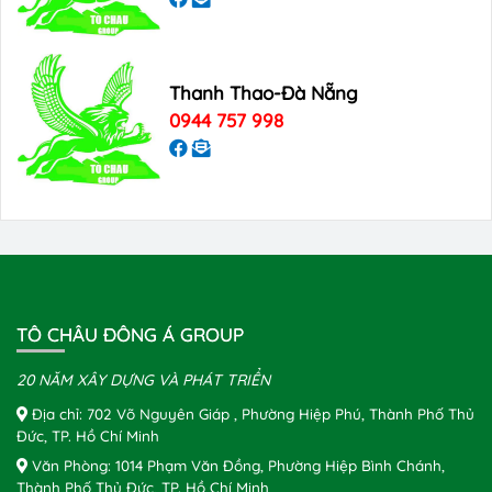
Thanh Thao-Đà Nẵng
0944 757 998
TÔ CHÂU ĐÔNG Á GROUP
20 NĂM XÂY DỰNG VÀ PHÁT TRIỂN
Địa chỉ: 702 Võ Nguyên Giáp , Phường Hiệp Phú, Thành Phố Thủ
Đức, TP. Hồ Chí Minh
Văn Phòng: 1014 Phạm Văn Đồng, Phường Hiệp Bình Chánh,
Thành Phố Thủ Đức, TP. Hồ Chí Minh