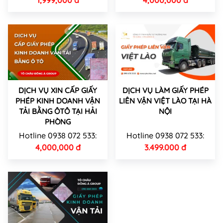
DỊCH VỤ XIN CẤP GIẤY
DỊCH VỤ LÀM GIẤY PHÉP
PHÉP KINH DOANH VẬN
LIÊN VẬN VIỆT LÀO TẠI HÀ
TẢI BẰNG ÔTÔ TẠI HẢI
NỘI
PHÒNG
Hotline 0938 072 533:
Hotline 0938 072 533:
4,000,000 đ
3.499.000 đ