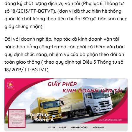
đăng ký chất lượng dịch vụ vận tải (Phụ lục 6 Thông tư
số 18/2013/TT-BGTVT), (đơn vị đã thực hiện hệ thống
quản lý chất lượng theo tiêu chuẩn ISO gửi bản sao chụp
giấy chứng nhận);
Đối với doanh nghiệp, hợp tác xã kinh doanh vận tải
hàng hóa bằng công-ten-nơ còn phải có thêm văn bản
quy định chức năng, nhiệm vụ của bộ phận theo dõi an
toàn giao thông ( theo quy định tại Điều 5 Thông tư số:
18/2013/TT-BGTVT).