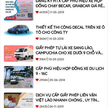
ĐĂNG KÝ HTX CẤP PHÙ HIỆU XE HỢP
ĐỒNG CHẠY BECAR, GRABCAR GIÁ RẺ
NHẤT
44359
17-05-2019
THIẾT KẾ THI CÔNG DECAL TRÊN XE Ô
TÔ CHO CÔNG TY
34041
14-03-2018
GIẤY PHÉP TỰ LÁI XE SANG LÀO,
CAMPUCHIA CHO XE DƯỚI 9 CHỖ VÀ
XE BÁN TẢI
31847
10-03-2020
CẤP PHÙ HIỆU HỢP ĐỒNG XE DU LỊCH
9 - 16C
29584
05-06-2018
DỊCH VỤ CẤP GIẤY PHÉP LIÊN VẬN
VIỆT LÀO NHANH CHÓNG , UY TÍN
TOÀN QUỐC
28435
04-11-2019