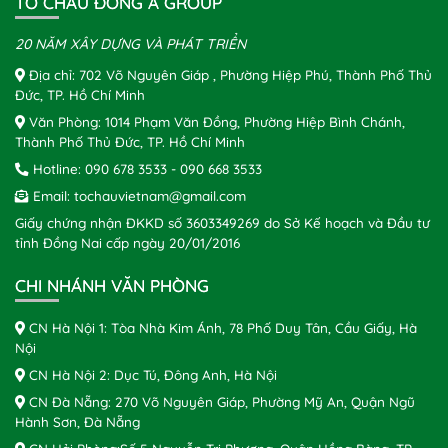
TÔ CHÂU ĐÔNG Á GROUP
20 NĂM XÂY DỰNG VÀ PHÁT TRIỂN
Địa chỉ: 702 Võ Nguyên Giáp , Phường Hiệp Phú, Thành Phố Thủ
Đức, TP. Hồ Chí Minh
Văn Phòng: 1014 Phạm Văn Đồng, Phường Hiệp Bình Chánh,
Thành Phố Thủ Đức, TP. Hồ Chí Minh
Hotline:
090 678 3533
-
090 668 3533
Email:
tochauvietnam@gmail.com
Giấy chứng nhận ĐKKD số 3603349269 do Sở Kế hoạch và Đầu tư
tỉnh Đồng Nai cấp ngày 20/01/2016
CHI NHÁNH VĂN PHÒNG
CN Hà Nội 1: Tòa Nhà Kim Ánh, 78 Phố Duy Tân, Cầu Giấy, Hà
Nội
CN Hà Nội 2: Dục Tú, Đông Anh, Hà Nội
CN Đà Nẵng: 270 Võ Nguyên Giáp, Phường Mỹ An, Quận Ngũ
Hành Sơn, Đà Nẵng