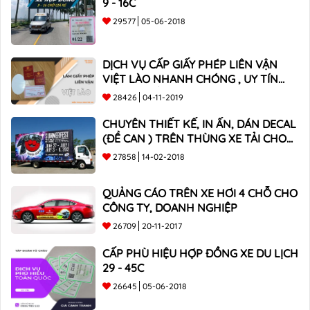
9 - 16C
29577
05-06-2018
DỊCH VỤ CẤP GIẤY PHÉP LIÊN VẬN
VIỆT LÀO NHANH CHÓNG , UY TÍN
TOÀN QUỐC
28426
04-11-2019
CHUYÊN THIẾT KẾ, IN ẤN, DÁN DECAL
(ĐỀ CAN ) TRÊN THÙNG XE TẢI CHO
CÔNG TY
27858
14-02-2018
QUẢNG CÁO TRÊN XE HƠI 4 CHỖ CHO
CÔNG TY, DOANH NGHIỆP
26709
20-11-2017
CẤP PHÙ HIỆU HỢP ĐỒNG XE DU LỊCH
29 - 45C
26645
05-06-2018