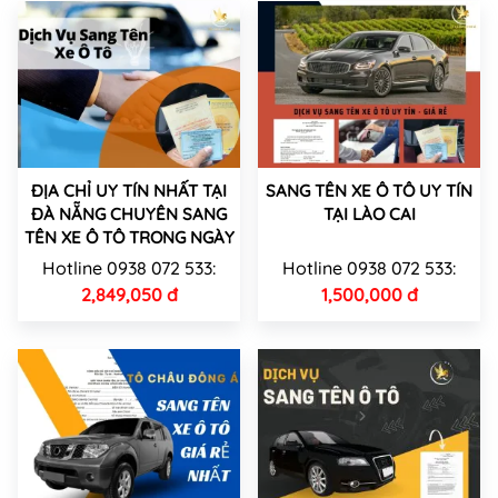
ĐỊA CHỈ UY TÍN NHẤT TẠI
SANG TÊN XE Ô TÔ UY TÍN
ĐÀ NẴNG CHUYÊN SANG
TẠI LÀO CAI
TÊN XE Ô TÔ TRONG NGÀY
Hotline 0938 072 533:
Hotline 0938 072 533:
2,849,050 đ
1,500,000 đ