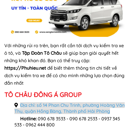
Với những rủi ro trên, bạn rất cần tới dịch vụ kiểm tra xe
ô tô, và
Tập Đoàn Tô Châu
sẽ giúp bạn giải quyết hết
những khó khan đó. Bạn có thể truy cập:
https://Phuhieu.net
để biết thêm thông tin chi tiết về
dịch vụ kiểm tra xe để có cho mình những lựa chọn đúng
đắn nhất
TÔ CHÂU ĐÔNG Á GROUP
Địa chỉ: số 14 Phan Chu Trinh, phường Hoàng Văn
Thụ, quận Hồng Bàng, Thành phố Hải Phòng
Hotline:
090 678 3533
- 090 678 2533 - 0937 345
533 - 0962 444 800