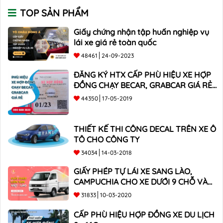
TOP SẢN PHẨM
Giấy chứng nhận tập huấn nghiệp vụ
lái xe giá rẻ toàn quốc
48461
24-09-2023
ĐĂNG KÝ HTX CẤP PHÙ HIỆU XE HỢP
ĐỒNG CHẠY BECAR, GRABCAR GIÁ RẺ
NHẤT
44350
17-05-2019
THIẾT KẾ THI CÔNG DECAL TRÊN XE Ô
TÔ CHO CÔNG TY
34034
14-03-2018
GIẤY PHÉP TỰ LÁI XE SANG LÀO,
CAMPUCHIA CHO XE DƯỚI 9 CHỖ VÀ
XE BÁN TẢI
31833
10-03-2020
CẤP PHÙ HIỆU HỢP ĐỒNG XE DU LỊCH