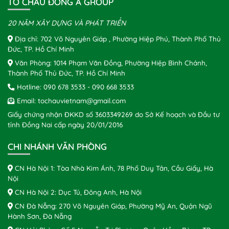
TÔ CHÂU ĐÔNG Á GROUP
20 NĂM XÂY DỰNG VÀ PHÁT TRIỂN
Địa chỉ: 702 Võ Nguyên Giáp , Phường Hiệp Phú, Thành Phố Thủ
Đức, TP. Hồ Chí Minh
Văn Phòng: 1014 Phạm Văn Đồng, Phường Hiệp Bình Chánh,
Thành Phố Thủ Đức, TP. Hồ Chí Minh
Hotline:
090 678 3533
-
090 668 3533
Email:
tochauvietnam@gmail.com
Giấy chứng nhận ĐKKD số 3603349269 do Sở Kế hoạch và Đầu tư
tỉnh Đồng Nai cấp ngày 20/01/2016
CHI NHÁNH VĂN PHÒNG
CN Hà Nội 1: Tòa Nhà Kim Ánh, 78 Phố Duy Tân, Cầu Giấy, Hà
Nội
CN Hà Nội 2: Dục Tú, Đông Anh, Hà Nội
CN Đà Nẵng: 270 Võ Nguyên Giáp, Phường Mỹ An, Quận Ngũ
Hành Sơn, Đà Nẵng