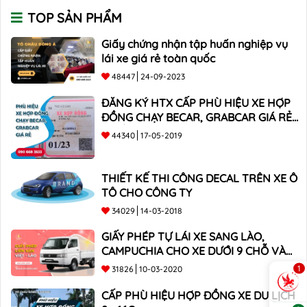
TOP SẢN PHẨM
Giấy chứng nhận tập huấn nghiệp vụ
lái xe giá rẻ toàn quốc
48447
24-09-2023
ĐĂNG KÝ HTX CẤP PHÙ HIỆU XE HỢP
ĐỒNG CHẠY BECAR, GRABCAR GIÁ RẺ
NHẤT
44340
17-05-2019
THIẾT KẾ THI CÔNG DECAL TRÊN XE Ô
TÔ CHO CÔNG TY
34029
14-03-2018
GIẤY PHÉP TỰ LÁI XE SANG LÀO,
CAMPUCHIA CHO XE DƯỚI 9 CHỖ VÀ
XE BÁN TẢI
1
31826
10-03-2020
CẤP PHÙ HIỆU HỢP ĐỒNG XE DU LỊCH