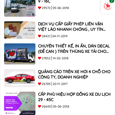
9 - 16C
2
29572
05-06-2018
DỊCH VỤ CẤP GIẤY PHÉP LIÊN VẬN
VIỆT LÀO NHANH CHÓNG , UY TÍN
TOÀN QUỐC
28421
04-11-2019
CHUYÊN THIẾT KẾ, IN ẤN, DÁN DECAL
(ĐỀ CAN ) TRÊN THÙNG XE TẢI CHO
CÔNG TY
27852
14-02-2018
QUẢNG CÁO TRÊN XE HƠI 4 CHỖ CHO
CÔNG TY, DOANH NGHIỆP
26705
20-11-2017
CẤP PHÙ HIỆU HỢP ĐỒNG XE DU LỊCH
29 - 45C
26640
05-06-2018