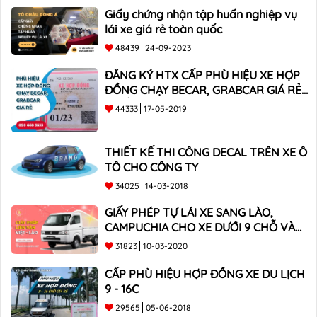
Giấy chứng nhận tập huấn nghiệp vụ
lái xe giá rẻ toàn quốc
48439
24-09-2023
ĐĂNG KÝ HTX CẤP PHÙ HIỆU XE HỢP
ĐỒNG CHẠY BECAR, GRABCAR GIÁ RẺ
NHẤT
44333
17-05-2019
THIẾT KẾ THI CÔNG DECAL TRÊN XE Ô
TÔ CHO CÔNG TY
34025
14-03-2018
GIẤY PHÉP TỰ LÁI XE SANG LÀO,
CAMPUCHIA CHO XE DƯỚI 9 CHỖ VÀ
XE BÁN TẢI
31823
10-03-2020
CẤP PHÙ HIỆU HỢP ĐỒNG XE DU LỊCH
9 - 16C
29565
05-06-2018