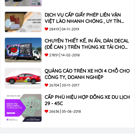
DỊCH VỤ CẤP GIẤY PHÉP LIÊN VẬN
VIỆT LÀO NHANH CHÓNG , UY TÍN
TOÀN QUỐC
28419
04-11-2019
CHUYÊN THIẾT KẾ, IN ẤN, DÁN DECAL
(ĐỀ CAN ) TRÊN THÙNG XE TẢI CHO
CÔNG TY
27851
14-02-2018
QUẢNG CÁO TRÊN XE HƠI 4 CHỖ CHO
CÔNG TY, DOANH NGHIỆP
26704
20-11-2017
CẤP PHÙ HIỆU HỢP ĐỒNG XE DU LỊCH
29 - 45C
26636
05-06-2018