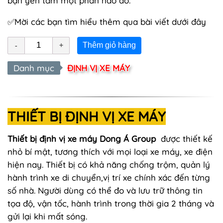
bạn yên tâm một phần nào đó.
✅Mời các bạn tìm hiểu thêm qua bài viết dưới đây
Thêm giỏ hàng
Danh mục
ĐỊNH VỊ XE MÁY
THIẾT BỊ ĐỊNH VỊ XE MÁY
Thiết bị định vị xe máy Dong Á Group
được thiết kế
nhỏ bí mật, tương thích với mọi loại xe máy, xe điện
hiện nay. Thiết bị có khả năng chống trộm, quản lý
hành trình xe di chuyển,vị trí xe chính xác đến từng
số nhà. Người dùng có thể đo và lưu trữ thông tin
tọa độ, vận tốc, hành trình trong thời gia 2 tháng và
gửi lại khi mất sóng.