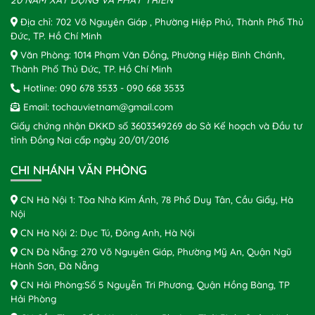
20 NĂM XÂY DỰNG VÀ PHÁT TRIỂN
Địa chỉ: 702 Võ Nguyên Giáp , Phường Hiệp Phú, Thành Phố Thủ
Đức, TP. Hồ Chí Minh
Văn Phòng: 1014 Phạm Văn Đồng, Phường Hiệp Bình Chánh,
Thành Phố Thủ Đức, TP. Hồ Chí Minh
Hotline:
090 678 3533
-
090 668 3533
Email:
tochauvietnam@gmail.com
Giấy chứng nhận ĐKKD số 3603349269 do Sở Kế hoạch và Đầu tư
tỉnh Đồng Nai cấp ngày 20/01/2016
CHI NHÁNH VĂN PHÒNG
CN Hà Nội 1: Tòa Nhà Kim Ánh, 78 Phố Duy Tân, Cầu Giấy, Hà
Nội
CN Hà Nội 2: Dục Tú, Đông Anh, Hà Nội
CN Đà Nẵng: 270 Võ Nguyên Giáp, Phường Mỹ An, Quận Ngũ
Hành Sơn, Đà Nẵng
CN Hải Phòng:Số 5 Nguyễn Tri Phương, Quận Hồng Bàng, TP
Hải Phòng