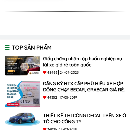
TOP SẢN PHẨM
Giấy chứng nhận tập huấn nghiệp vụ
lái xe giá rẻ toàn quốc
48466
24-09-2023
ĐĂNG KÝ HTX CẤP PHÙ HIỆU XE HỢP
ĐỒNG CHẠY BECAR, GRABCAR GIÁ RẺ
NHẤT
44352
17-05-2019
THIẾT KẾ THI CÔNG DECAL TRÊN XE Ô
TÔ CHO CÔNG TY
34036
14-03-2018