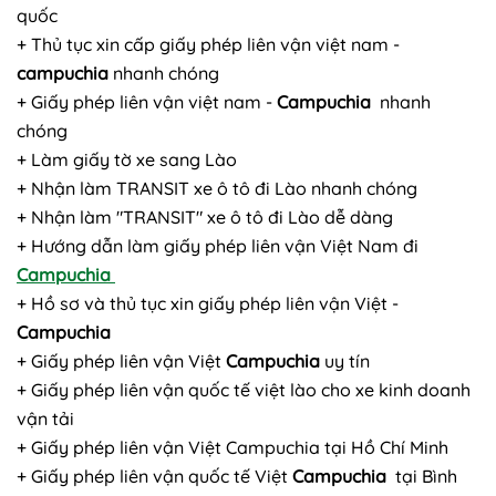
quốc
+ Thủ tục xin cấp giấy phép liên vận việt nam -
campuchia
nhanh chóng
+ Giấy phép liên vận việt nam -
Campuchia
nhanh
chóng
+ Làm giấy tờ xe sang Lào
+ Nhận làm TRANSIT xe ô tô đi Lào nhanh chóng
+ Nhận làm "TRANSIT" xe ô tô đi Lào dễ dàng
+ Hướng dẫn làm giấy phép liên vận Việt Nam đi
Campuchia
+ Hồ sơ và thủ tục xin giấy phép liên vận Việt -
Campuchia
+ Giấy phép liên vận Việt
Campuchia
uy tín
+ Giấy phép liên vận quốc tế việt lào cho xe kinh doanh
vận tải
+ Giấy phép liên vận Việt Campuchia tại Hồ Chí Minh
+ Giấy phép liên vận quốc tế Việt
Campuchia
tại Bình