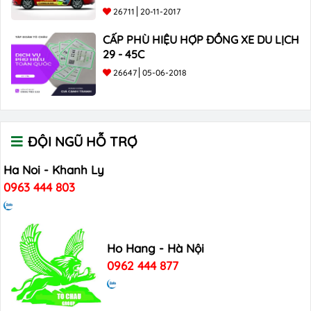
26711
20-11-2017
CẤP PHÙ HIỆU HỢP ĐỒNG XE DU LỊCH
29 - 45C
26647
05-06-2018
ĐỘI NGŨ HỖ TRỢ
Ha Noi - Khanh Ly
0963 444 803
Ho Hang - Hà Nội
0962 444 877