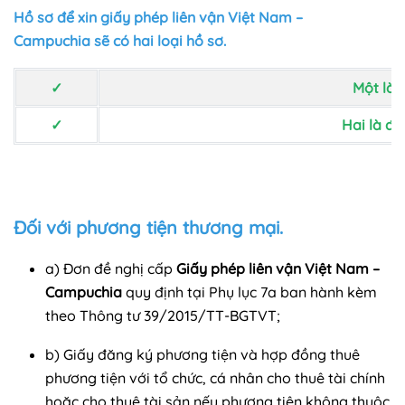
Hồ sơ để xin giấy phép liên vận Việt Nam –
Campuchia sẽ có hai loại hồ sơ.
✓
Một là 
✓
Hai là đố
Đối với phương tiện thương mại.
a) Đơn đề nghị cấp
Giấy phép liên vận Việt Nam –
Campuchia
quy định tại Phụ lục 7a ban hành kèm
theo Thông tư 39/2015/TT-BGTVT;
b) Giấy đăng ký phương tiện và hợp đồng thuê
phương tiện với tổ chức, cá nhân cho thuê tài chính
hoặc cho thuê tài sản nếu phương tiện không thuộc