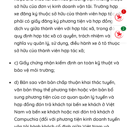
sở hữu của đơn vị kinh doanh vận tải. Trường hợp
1
xe đăng ký thuộc sở hữu của thành viên hợp tác xã
phải có giấy đăng ký phương tiện và hợp đồng
dịch vụ giữa thành viên với hợp tác xã, trong đó
2
quy định hợp tác xã có quyền, trách nhiệm và
nghĩa vụ quản lý, sử dụng, điều hành xe ô tô thuộc
sở hữu của thành viên hợp tác xã;
c) Giấy chứng nhận kiểm định an toàn kỹ thuật và
bảo vệ môi trường;
d) Bản sao văn bản chấp thuận khai thác tuyến,
văn bản thay thế phương tiện hoặc văn bản bổ
sung phương tiện của cơ quan quản lý tuyến và
hợp đồng đón trả khách tại bến xe khách ở Việt
Nam và bến xe khách hoặc nơi đón trả khách ở
Campuchia (đối với phương tiện kinh doanh tuyến
vận tải hành khách cố định giữa Việt Nam và