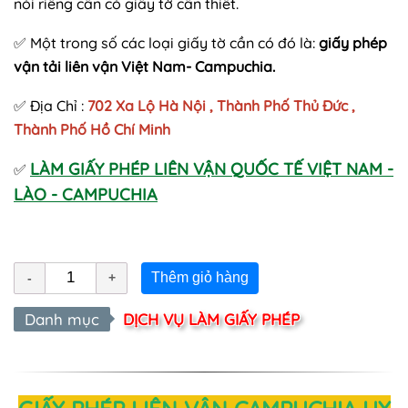
nói riêng cần có giấy tờ cần thiết.
✅ Một trong số các loại giấy tờ cần có đó là:
giấy phép
vận tải liên vận Việt Nam- Campuchia.
✅ Địa Chỉ :
702 Xa Lộ Hà Nội , Thành Phố Thủ Đức ,
Thành Phố Hồ Chí Minh
LÀM GIẤY PHÉP LIÊN VẬN QUỐC TẾ VIỆT NAM -
✅
LÀO - CAMPUCHIA
Thêm giỏ hàng
Danh mục
DỊCH VỤ LÀM GIẤY PHÉP