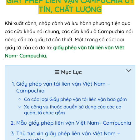
GIẤY PHÉP LIÊN VẬN CAMPUCHIA UY
TÍN, CHẤT LƯỢNG
Khi xuất cảnh, nhập cảnh và lưu hành phương tiện qua
các cửa khẩu nói chung, các cửa khẩu ở Campuchia nói
riêng cần có giấy tờ cần thiết. Một trong số các loại
giấy tờ cần có đó là:
giấy phép vận tải liên vận Việt
Nam- Campuchia.
Mục Lục
Giấy phép vận tải liên vận Việt Nam –
Campuchia
Có các loại Giấy phép vận tải liên vận bao gồm
Xe công vụ thuộc quyền sử dụng của các cơ
quan, tổ chức gồm
Mẫu giấy phép liên vận Việt Nam- Campuchia
Thủ tục xin giấy phép liên vận Việt Nam –