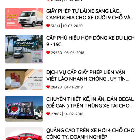
GIẤY PHÉP TỰ LÁI XE SANG LÀO,
CAMPUCHIA CHO XE DƯỚI 9 CHỖ VÀ
XE BÁN TẢI
31841
10-03-2020
CẤP PHÙ HIỆU HỢP ĐỒNG XE DU LỊCH
9 - 16C
29580
05-06-2018
DỊCH VỤ CẤP GIẤY PHÉP LIÊN VẬN
VIỆT LÀO NHANH CHÓNG , UY TÍN
TOÀN QUỐC
28428
04-11-2019
CHUYÊN THIẾT KẾ, IN ẤN, DÁN DECAL
(ĐỀ CAN ) TRÊN THÙNG XE TẢI CHO
CÔNG TY
27862
14-02-2018
QUẢNG CÁO TRÊN XE HƠI 4 CHỖ CHO
CÔNG TY, DOANH NGHIỆP