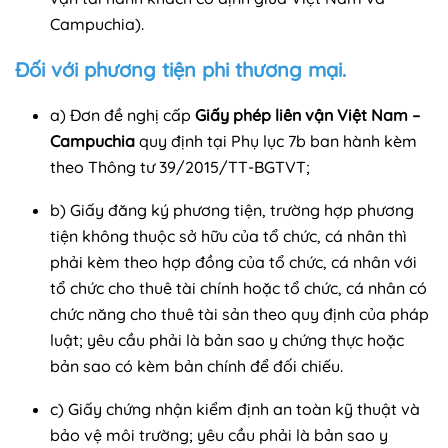
Campuchia).
Đối với phương tiện phi thương mại.
a) Đơn đề nghị cấp
Giấy phép liên vận Việt Nam –
Campuchia
quy định tại Phụ lục 7b ban hành kèm
theo Thông tư 39/2015/TT-BGTVT;
b) Giấy đăng ký phương tiện, trường hợp phương
tiện không thuộc sở hữu của tổ chức, cá nhân thì
phải kèm theo hợp đồng của tổ chức, cá nhân với
tổ chức cho thuê tài chính hoặc tổ chức, cá nhân có
chức năng cho thuê tài sản theo quy định của pháp
luật; yêu cầu phải là bản sao y chứng thực hoặc
bản sao có kèm bản chính để đối chiếu.
c) Giấy chứng nhận kiểm định an toàn kỹ thuật và
bảo vệ môi trường; yêu cầu phải là bản sao y