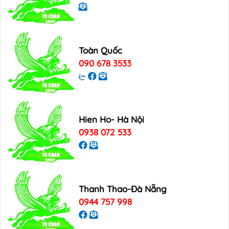
Toàn Quốc
090 678 3533
Hien Ho- Hà Nội
0938 072 533
Thanh Thao-Đà Nẵng
0944 757 998