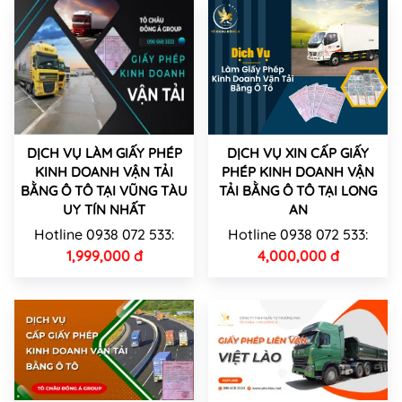
DỊCH VỤ LÀM GIẤY PHÉP
DỊCH VỤ XIN CẤP GIẤY
KINH DOANH VẬN TẢI
PHÉP KINH DOANH VẬN
BẰNG Ô TÔ TẠI VŨNG TÀU
TẢI BẰNG Ô TÔ TẠI LONG
UY TÍN NHẤT
AN
Hotline 0938 072 533:
Hotline 0938 072 533:
1,999,000 đ
4,000,000 đ