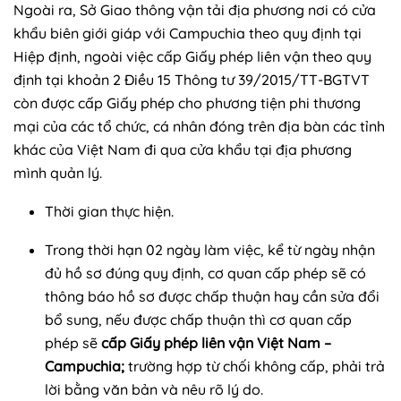
Ngoài ra, Sở Giao thông vận tải địa phương nơi có cửa
khẩu biên giới giáp với Campuchia theo quy định tại
Hiệp định, ngoài việc cấp Giấy phép liên vận theo quy
định tại khoản 2 Điều 15 Thông tư 39/2015/TT-BGTVT
còn được cấp Giấy phép cho phương tiện phi thương
mại của các tổ chức, cá nhân đóng trên địa bàn các tỉnh
khác của Việt Nam đi qua cửa khẩu tại địa phương
mình quản lý.
Thời gian thực hiện.
Trong thời hạn 02 ngày làm việc, kể từ ngày nhận
đủ hồ sơ đúng quy định, cơ quan cấp phép sẽ có
thông báo hồ sơ được chấp thuận hay cần sửa đổi
bổ sung, nếu được chấp thuận thì cơ quan cấp
phép sẽ
cấp Giấy phép liên vận Việt Nam –
Campuchia;
trường hợp từ chối không cấp, phải trả
lời bằng văn bản và nêu rõ lý do.