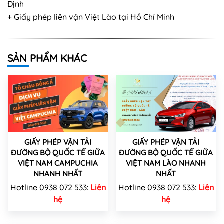
Định
+ Giấy phép liên vận Việt Lào tại Hồ Chí Minh
SẢN PHẨM KHÁC
GIẤY PHÉP VẬN TẢI
GIẤY PHÉP VẬN TẢI
ĐƯỜNG BỘ QUỐC TẾ GIỮA
ĐƯỜNG BỘ QUỐC TẾ GIỮA
VIỆT NAM CAMPUCHIA
VIỆT NAM LÀO NHANH
NHANH NHẤT
NHẤT
Hotline 0938 072 533:
Liên
Hotline 0938 072 533:
Liên
hệ
hệ