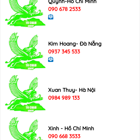
Quynh-Hồ Chí Minh
090 678 2533
Kim Hoang- Đà Nẵng
0937 345 533
Xuan Thuy- Hà Nội
0984 989 133
Xinh - Hồ Chí Minh
090 668 3533