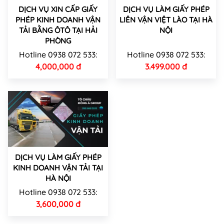
DỊCH VỤ XIN CẤP GIẤY
DỊCH VỤ LÀM GIẤY PHÉP
PHÉP KINH DOANH VẬN
LIÊN VẬN VIỆT LÀO TẠI HÀ
TẢI BẰNG ÔTÔ TẠI HẢI
NỘI
PHÒNG
Hotline 0938 072 533:
Hotline 0938 072 533:
4,000,000 đ
3.499.000 đ
DỊCH VỤ LÀM GIẤY PHÉP
KINH DOANH VẬN TẢI TẠI
HÀ NỘI
Hotline 0938 072 533:
3,600,000 đ