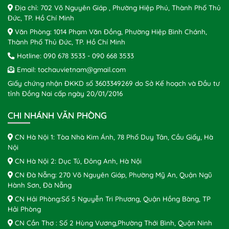
Địa chỉ: 702 Võ Nguyên Giáp , Phường Hiệp Phú, Thành Phố Thủ
Đức, TP. Hồ Chí Minh
Văn Phòng: 1014 Phạm Văn Đồng, Phường Hiệp Bình Chánh,
Thành Phố Thủ Đức, TP. Hồ Chí Minh
Hotline:
090 678 3533
-
090 668 3533
Email:
tochauvietnam@gmail.com
Giấy chứng nhận ĐKKD số 3603349269 do Sở Kế hoạch và Đầu tư
tỉnh Đồng Nai cấp ngày 20/01/2016
CHI NHÁNH VĂN PHÒNG
CN Hà Nội 1: Tòa Nhà Kim Ánh, 78 Phố Duy Tân, Cầu Giấy, Hà
Nội
CN Hà Nội 2: Dục Tú, Đông Anh, Hà Nội
CN Đà Nẵng: 270 Võ Nguyên Giáp, Phường Mỹ An, Quận Ngũ
Hành Sơn, Đà Nẵng
CN Hải Phòng:Số 5 Nguyễn Tri Phương, Quận Hồng Bàng, TP
Hải Phòng
CN Cần Thơ : Số 2 Hùng Vương,Phường Thới Bình, Quận Ninh