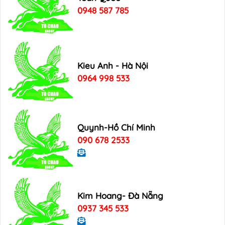
0948 587 785
Kieu Anh - Hà Nội
0964 998 533
Quynh-Hồ Chí Minh
090 678 2533
Kim Hoang- Đà Nẵng
0937 345 533