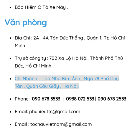
Bảo Hiểm Ô Tô Xe Máy .
Văn phòng
Địa Chỉ : 2A - 4A Tôn Đức Thắng , Quận 1, Tp.Hồ Chí
Minh
Trụ sở công ty :
702 Xa Lộ Hà Nội, Thành Phố Thủ
Đức, Hồ Chí Minh
Chi Nhánh : Tòa Nhà Kim Ánh , Ngõ 78 Phố Duy
Tân , Quận Cầu Giấy , Hà Nội.
Phone:
090 678 3533 | 0938 072 533 | 090 678 2533
Email:
phuhieuttc@gmail.com
Email :
tochauvietnam@gmail.com