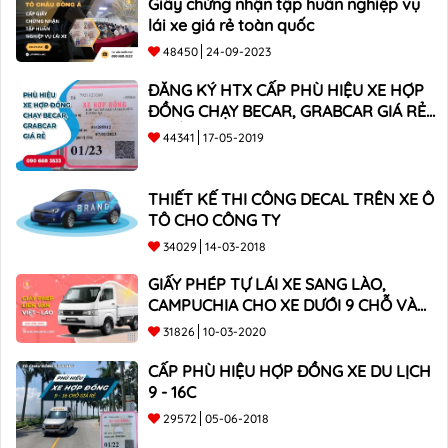
Giấy chứng nhận tập huấn nghiệp vụ
lái xe giá rẻ toàn quốc
48450
24-09-2023
ĐĂNG KÝ HTX CẤP PHÙ HIỆU XE HỢP
ĐỒNG CHẠY BECAR, GRABCAR GIÁ RẺ
NHẤT
44341
17-05-2019
THIẾT KẾ THI CÔNG DECAL TRÊN XE Ô
TÔ CHO CÔNG TY
34029
14-03-2018
GIẤY PHÉP TỰ LÁI XE SANG LÀO,
CAMPUCHIA CHO XE DƯỚI 9 CHỖ VÀ
XE BÁN TẢI
31826
10-03-2020
CẤP PHÙ HIỆU HỢP ĐỒNG XE DU LỊCH
9 - 16C
29572
05-06-2018