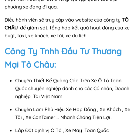
phương xe đang đi qua.
Điều hành viên sẽ truy cập vào website của công ty
TÔ
CHÂU
để giám sát, tổng hợp kết quả hoạt động của xe
buýt, taxi, xe khách, xe tải, xe du lịch.
Công Ty Tnhh Đầu Tư Thương
Mại Tô Châu:
Chuyên Thiết Kế Quảng Cáo Trên Xe Ô Tô Toàn
Quốc chuyên nghiệp dành cho các Cá nhân, Doanh
nghiệp Tại Việt Nam
Chuyên Làm Phù Hiệu Xe Hợp Đồng , Xe Khách , Xe
Tải , Xe ConTainer ... Nhanh Chóng Tiện Lợi .
Lắp Đặt định vị Ô Tô , Xe Máy Toàn Quốc