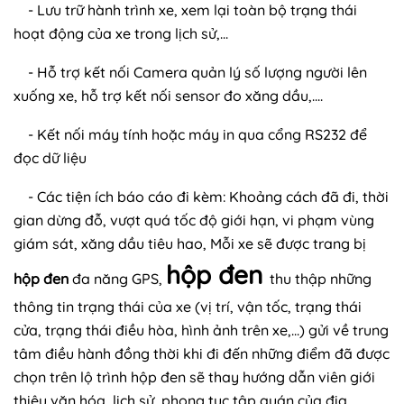
- Lưu trữ hành trình xe, xem lại toàn bộ trạng thái
hoạt động của xe trong lịch sử,...
- Hỗ trợ kết nối Camera quản lý số lượng người lên
xuống xe, hỗ trợ kết nối sensor đo xăng dầu,....
- Kết nối máy tính hoặc máy in qua cổng RS232 để
đọc dữ liệu
- Các tiện ích báo cáo đi kèm: Khoảng cách đã đi, thời
gian dừng đỗ, vượt quá tốc độ giới hạn, vi phạm vùng
giám sát, xăng dầu tiêu hao, Mỗi xe sẽ được trang bị
hộp đen
hộp đen
đa năng GPS,
thu thập những
thông tin trạng thái của xe (vị trí, vận tốc, trạng thái
cửa, trạng thái điều hòa, hình ảnh trên xe,...) gửi về trung
tâm điều hành đồng thời khi đi đến những điểm đã được
chọn trên lộ trình hộp đen sẽ thay hướng dẫn viên giới
thiệu văn hóa, lịch sử, phong tục tập quán của địa