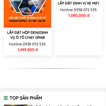
LẮP ĐẶT ĐỊNH VỊ XE MÁY
Hotline 0938 072 533:
1,080,000 đ
LẮP ĐẶT HỘP ĐEN(ĐỊNH
VỊ) Ô TÔ CHẠY GRAB
Hotline 0938 072 533:
1,499,000 đ
TOP SẢN PHẨM