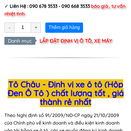
✓
Liên Hệ : 090 678 3533 - 090 668 3533
báo giá , tư vấn
nhiệt tình
Thêm giỏ hàng
Danh mục
LẮP ĐẶT ĐỊNH VỊ Ô TÔ, XE MÁY
Tô Châu - Định vị xe ô tô (Hộp
Đen Ô Tô ) chất lượng tốt , giá
thành rẻ nhất
Theo Nghị định số 91/2009/NĐ-CP ngày 21/10/2009
của Chính phủ về kinh doanh và điều kiện kinh doanh
vận tải bằng xe ô tô, các xe muốn đăng ký kinh doanh