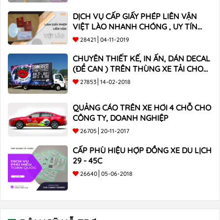
DỊCH VỤ CẤP GIẤY PHÉP LIÊN VẬN
VIỆT LÀO NHANH CHÓNG , UY TÍN
TOÀN QUỐC
28421
04-11-2019
CHUYÊN THIẾT KẾ, IN ẤN, DÁN DECAL
(ĐỀ CAN ) TRÊN THÙNG XE TẢI CHO
CÔNG TY
27853
14-02-2018
QUẢNG CÁO TRÊN XE HƠI 4 CHỖ CHO
CÔNG TY, DOANH NGHIỆP
26705
20-11-2017
CẤP PHÙ HIỆU HỢP ĐỒNG XE DU LỊCH
29 - 45C
26640
05-06-2018