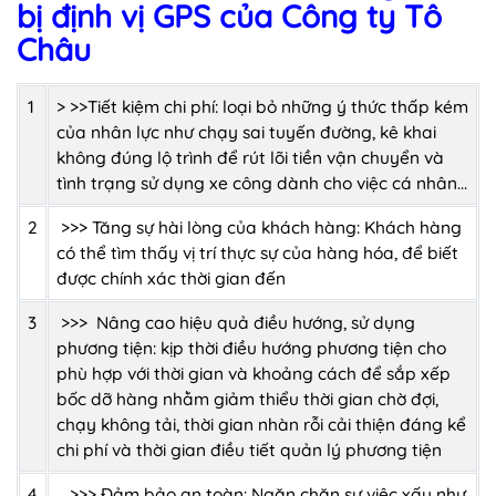
bị định vị GPS của Công ty Tô
Châu
1
> >>Tiết kiệm chi phí: loại bỏ những ý thức thấp kém
của nhân lực như chạy sai tuyến đường, kê khai
không đúng lộ trình để rút lõi tiền vận chuyển và
tình trạng sử dụng xe công dành cho việc cá nhân...
2
>>> Tăng sự hài lòng của khách hàng: Khách hàng
có thể tìm thấy vị trí thực sự của hàng hóa, để biết
được chính xác thời gian đến
3
>>> Nâng cao hiệu quả điều hướng, sử dụng
phương tiện: kịp thời điều hướng phương tiện cho
phù hợp với thời gian và khoảng cách để sắp xếp
bốc dỡ hàng nhằm giảm thiểu thời gian chờ đợi,
chạy không tải, thời gian nhàn rỗi cải thiện đáng kể
chi phí và thời gian điều tiết quản lý phương tiện
4
>>> Đảm bảo an toàn: Ngăn chặn sự việc xấu như