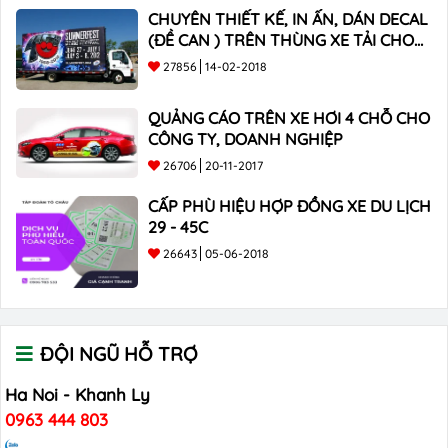
CHUYÊN THIẾT KẾ, IN ẤN, DÁN DECAL
(ĐỀ CAN ) TRÊN THÙNG XE TẢI CHO
CÔNG TY
27856
14-02-2018
QUẢNG CÁO TRÊN XE HƠI 4 CHỖ CHO
CÔNG TY, DOANH NGHIỆP
26706
20-11-2017
CẤP PHÙ HIỆU HỢP ĐỒNG XE DU LỊCH
29 - 45C
26643
05-06-2018
ĐỘI NGŨ HỖ TRỢ
Ha Noi - Khanh Ly
0963 444 803