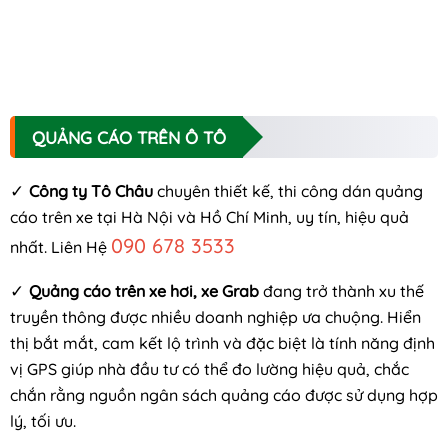
QUẢNG CÁO TRÊN Ô TÔ
✓
Công ty Tô Châu
chuyên thiết kế, thi công dán quảng
cáo trên xe tại Hà Nội và Hồ Chí Minh, uy tín, hiệu quả
090 678 3533
nhất. Liên Hệ
✓
Quảng cáo trên xe hơi, xe Grab
đang trở thành xu thế
truyền thông được nhiều doanh nghiệp ưa chuộng. Hiển
thị bắt mắt, cam kết lộ trình và đặc biệt là tính năng định
vị GPS giúp nhà đầu tư có thể đo lường hiệu quả, chắc
chắn rằng nguồn ngân sách quảng cáo được sử dụng hợp
lý, tối ưu.