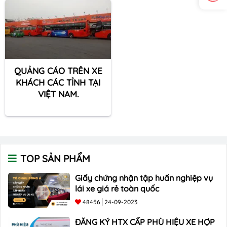
QUẢNG CÁO TRÊN XE
KHÁCH CÁC TỈNH TẠI
VIỆT NAM.
TOP SẢN PHẨM
Giấy chứng nhận tập huấn nghiệp vụ
lái xe giá rẻ toàn quốc
48456
24-09-2023
ĐĂNG KÝ HTX CẤP PHÙ HIỆU XE HỢP