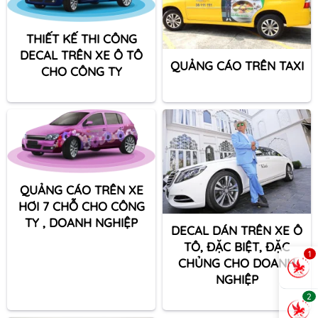
THIẾT KẾ THI CÔNG
DECAL TRÊN XE Ô TÔ
QUẢNG CÁO TRÊN TAXI
CHO CÔNG TY
QUẢNG CÁO TRÊN XE
HƠI 7 CHỖ CHO CÔNG
TY , DOANH NGHIỆP
DECAL DÁN TRÊN XE Ô
TÔ, ĐẶC BIỆT, ĐẶC
1
CHỦNG CHO DOANH
NGHIỆP
2