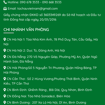
Hotline:
090 678 3533
-
090 668 3533
Email:
tochauvietnam@gmail.com
Giấy chứng nhận ĐKKD số 3603349269 do Sở Kế hoạch và Đầu tư
tỉnh Đồng Nai cấp ngày 20/01/2016
CHI NHÁNH VĂN PHÒNG
CN Hà Nội 1: Tòa Nhà Kim Ánh, 78 Phố Duy Tân, Cầu Giấy, Hà
Nội
CN Hà Nội 2: Dục Tú, Đông Anh, Hà Nội
CN Đà Nẵng: 270 Võ Nguyên Giáp, Phường Mỹ An, Quận Ngũ
Hành Sơn, Đà Nẵng
CN Hải Phòng:Số 5 Nguyễn Tri Phương, Quận Hồng Bàng, TP
Hải Phòng
CN Cần Thơ : Số 2 Hùng Vương,Phường Thới Bình, Quận Ninh
Kiều, TP Cần Thơ
CN Bình Định: Ghềnh Ráng , Bãi Dài, Quy Nhơn, Bình Định
CN Đồng Nai: Tòa Nhà Sonadezi, Biên Hòa
CN Bình Dương : 207 Xa Lộ Hà Nội, Dĩ An, Bình Dương