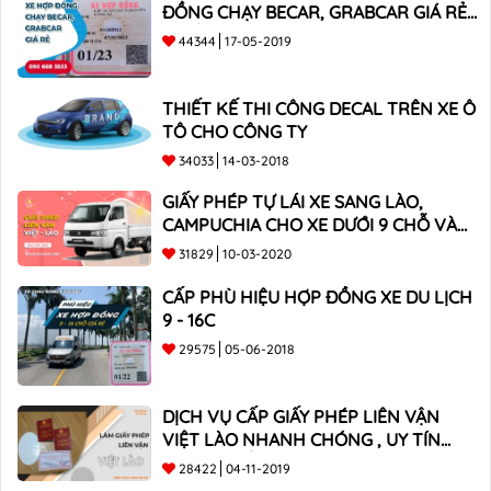
ĐỒNG CHẠY BECAR, GRABCAR GIÁ RẺ
NHẤT
44344
17-05-2019
THIẾT KẾ THI CÔNG DECAL TRÊN XE Ô
TÔ CHO CÔNG TY
34033
14-03-2018
GIẤY PHÉP TỰ LÁI XE SANG LÀO,
CAMPUCHIA CHO XE DƯỚI 9 CHỖ VÀ
XE BÁN TẢI
31829
10-03-2020
CẤP PHÙ HIỆU HỢP ĐỒNG XE DU LỊCH
9 - 16C
29575
05-06-2018
DỊCH VỤ CẤP GIẤY PHÉP LIÊN VẬN
VIỆT LÀO NHANH CHÓNG , UY TÍN
TOÀN QUỐC
28422
04-11-2019