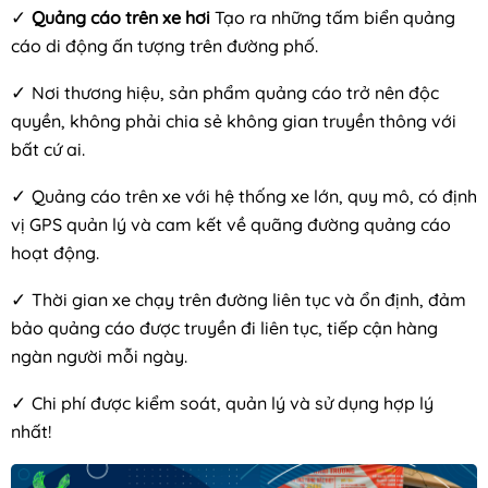
✓
Quảng cáo trên xe hơi
Tạo ra những tấm biển quảng
cáo di động ấn tượng trên đường phố.
✓
Nơi thương hiệu, sản phẩm quảng cáo trở nên độc
quyền, không phải chia sẻ không gian truyền thông với
bất cứ ai.
✓
Quảng cáo trên xe với hệ thống xe lớn, quy mô, có định
vị GPS quản lý và cam kết về quãng đường quảng cáo
hoạt động.
✓
Thời gian xe chạy trên đường liên tục và ổn định, đảm
bảo quảng cáo được truyền đi liên tục, tiếp cận hàng
ngàn người mỗi ngày.
✓
Chi phí được kiểm soát, quản lý và sử dụng hợp lý
nhất!