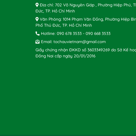
Địa chỉ: 702 Võ Nguyên Giáp , Phường Hiệp Phú, 
Đức, TP. Hồ Chí Minh
Văn Phòng: 1014 Phạm Văn Đồng, Phường Hiệp Bì
Phố Thủ Đức, TP. Hồ Chí Minh
Hotline:
090 678 3533
-
090 668 3533
Email:
tochauvietnam@gmail.com
Giấy chứng nhận ĐKKD số 3603349269 do Sở Kế hoạ
Đồng Nai cấp ngày 20/01/2016