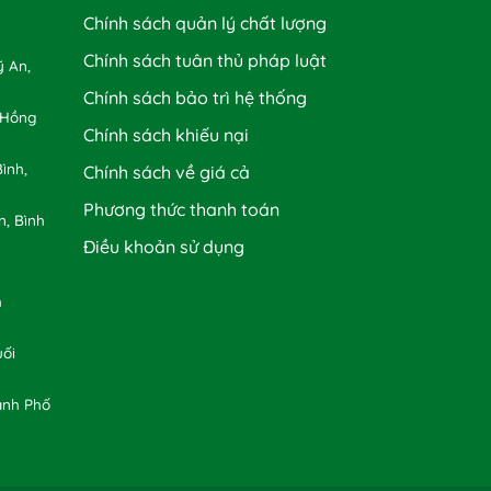
Chính sách quản lý chất lượng
Chính sách tuân thủ pháp luật
 An,
Chính sách bảo trì hệ thống
 Hồng
Chính sách khiếu nại
ình,
Chính sách về giá cả
Phương thức thanh toán
n, Bình
Điều khoản sử dụng
h
uối
ành Phố