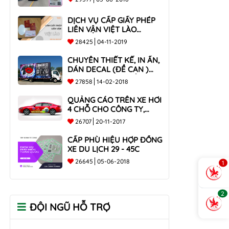
DỊCH VỤ CẤP GIẤY PHÉP
LIÊN VẬN VIỆT LÀO
NHANH CHÓNG , UY TÍN
28425
04-11-2019
TOÀN QUỐC
CHUYÊN THIẾT KẾ, IN ẤN,
DÁN DECAL (ĐỀ CAN )
TRÊN THÙNG XE TẢI CHO
27858
14-02-2018
CÔNG TY
QUẢNG CÁO TRÊN XE HƠI
4 CHỖ CHO CÔNG TY,
DOANH NGHIỆP
26707
20-11-2017
CẤP PHÙ HIỆU HỢP ĐỒNG
XE DU LỊCH 29 - 45C
26645
05-06-2018
1
2
ĐỘI NGŨ HỖ TRỢ