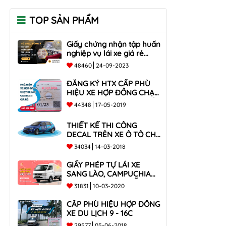
TOP SẢN PHẨM
Giấy chứng nhận tập huấn
nghiệp vụ lái xe giá rẻ
toàn quốc
48460
24-09-2023
ĐĂNG KÝ HTX CẤP PHÙ
HIỆU XE HỢP ĐỒNG CHẠY
BECAR, GRABCAR GIÁ RẺ
44348
17-05-2019
NHẤT
THIẾT KẾ THI CÔNG
DECAL TRÊN XE Ô TÔ CHO
CÔNG TY
34034
14-03-2018
GIẤY PHÉP TỰ LÁI XE
SANG LÀO, CAMPUCHIA
CHO XE DƯỚI 9 CHỖ VÀ
31831
10-03-2020
XE BÁN TẢI
CẤP PHÙ HIỆU HỢP ĐỒNG
XE DU LỊCH 9 - 16C
29577
05-06-2018