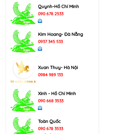
Quynh-Hồ Chí Minh
090 678 2533
Kim Hoang- Đà Nẵng
0937 345 533
Xuan Thuy- Hà Nội
0984 989 133
Xinh - Hồ Chí Minh
090 668 3533
Toàn Quốc
090 678 3533