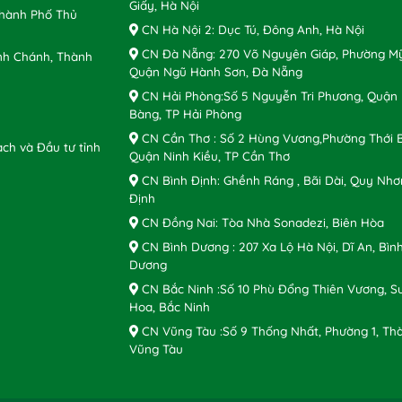
Giấy, Hà Nội
Thành Phố Thủ
CN Hà Nội 2: Dục Tú, Đông Anh, Hà Nội
CN Đà Nẵng: 270 Võ Nguyên Giáp, Phường Mỹ
nh Chánh, Thành
Quận Ngũ Hành Sơn, Đà Nẵng
CN Hải Phòng:Số 5 Nguyễn Tri Phương, Quận
Bàng, TP Hải Phòng
CN Cần Thơ : Số 2 Hùng Vương,Phường Thới B
ch và Đầu tư tỉnh
Quận Ninh Kiều, TP Cần Thơ
CN Bình Định: Ghềnh Ráng , Bãi Dài, Quy Nhơ
Định
CN Đồng Nai: Tòa Nhà Sonadezi, Biên Hòa
CN Bình Dương : 207 Xa Lộ Hà Nội, Dĩ An, Bìn
Dương
CN Bắc Ninh :Số 10 Phù Đổng Thiên Vương, S
Hoa, Bắc Ninh
CN Vũng Tàu :Số 9 Thống Nhất, Phường 1, Th
Vũng Tàu