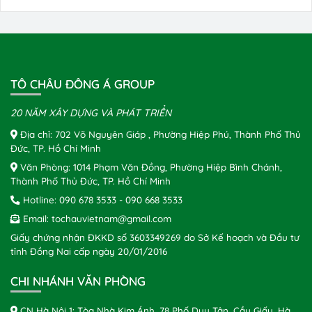
TÔ CHÂU ĐÔNG Á GROUP
20 NĂM XÂY DỰNG VÀ PHÁT TRIỂN
Địa chỉ: 702 Võ Nguyên Giáp , Phường Hiệp Phú, Thành Phố Thủ
Đức, TP. Hồ Chí Minh
Văn Phòng: 1014 Phạm Văn Đồng, Phường Hiệp Bình Chánh,
Thành Phố Thủ Đức, TP. Hồ Chí Minh
Hotline:
090 678 3533
-
090 668 3533
Email:
tochauvietnam@gmail.com
Giấy chứng nhận ĐKKD số 3603349269 do Sở Kế hoạch và Đầu tư
tỉnh Đồng Nai cấp ngày 20/01/2016
CHI NHÁNH VĂN PHÒNG
CN Hà Nội 1: Tòa Nhà Kim Ánh, 78 Phố Duy Tân, Cầu Giấy, Hà