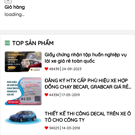
×
Giỏ hàng
loading...
TOP SẢN PHẨM
Giấy chứng nhận tập huấn nghiệp vụ
lái xe giá rẻ toàn quốc
48439
24-09-2023
ĐĂNG KÝ HTX CẤP PHÙ HIỆU XE HỢP
ĐỒNG CHẠY BECAR, GRABCAR GIÁ RẺ
NHẤT
44334
17-05-2019
THIẾT KẾ THI CÔNG DECAL TRÊN XE Ô
TÔ CHO CÔNG TY
34025
14-03-2018