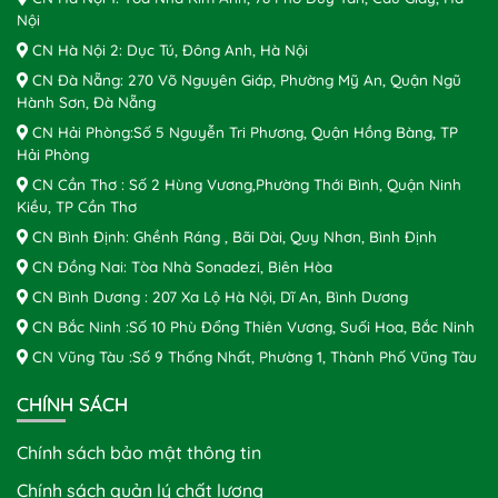
Nội
CN Hà Nội 2: Dục Tú, Đông Anh, Hà Nội
CN Đà Nẵng: 270 Võ Nguyên Giáp, Phường Mỹ An, Quận Ngũ
Hành Sơn, Đà Nẵng
CN Hải Phòng:Số 5 Nguyễn Tri Phương, Quận Hồng Bàng, TP
Hải Phòng
CN Cần Thơ : Số 2 Hùng Vương,Phường Thới Bình, Quận Ninh
Kiều, TP Cần Thơ
CN Bình Định: Ghềnh Ráng , Bãi Dài, Quy Nhơn, Bình Định
CN Đồng Nai: Tòa Nhà Sonadezi, Biên Hòa
CN Bình Dương : 207 Xa Lộ Hà Nội, Dĩ An, Bình Dương
CN Bắc Ninh :Số 10 Phù Đổng Thiên Vương, Suối Hoa, Bắc Ninh
CN Vũng Tàu :Số 9 Thống Nhất, Phường 1, Thành Phố Vũng Tàu
CHÍNH SÁCH
Chính sách bảo mật thông tin
Chính sách quản lý chất lượng