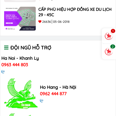
CẤP PHÙ HIỆU HỢP ĐỒNG XE DU LỊCH
29 - 45C
26636
05-06-2018
1
2
ĐỘI NGŨ HỖ TRỢ
Ha Noi - Khanh Ly
0963 444 803
Ho Hang - Hà Nội
0962 444 877