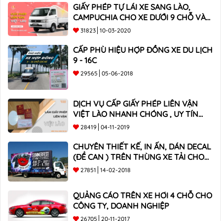
GIẤY PHÉP TỰ LÁI XE SANG LÀO,
CAMPUCHIA CHO XE DƯỚI 9 CHỖ VÀ
XE BÁN TẢI
31823
10-03-2020
CẤP PHÙ HIỆU HỢP ĐỒNG XE DU LỊCH
9 - 16C
29565
05-06-2018
DỊCH VỤ CẤP GIẤY PHÉP LIÊN VẬN
VIỆT LÀO NHANH CHÓNG , UY TÍN
TOÀN QUỐC
28419
04-11-2019
CHUYÊN THIẾT KẾ, IN ẤN, DÁN DECAL
(ĐỀ CAN ) TRÊN THÙNG XE TẢI CHO
CÔNG TY
27851
14-02-2018
QUẢNG CÁO TRÊN XE HƠI 4 CHỖ CHO
CÔNG TY, DOANH NGHIỆP
26705
20-11-2017