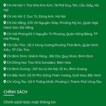
CN Hà Nội 1: Tòa Nhà Kim Ánh, 78 Phố Duy Tân, Cầu Giấy, Hà
Nội
CN Hà Nội 2: Dục Tú, Đông Anh, Hà Nội
CN Đà Nẵng: 270 Võ Nguyên Giáp, Phường Mỹ An, Quận Ngũ
Hành Sơn, Đà Nẵng
CN Hải Phòng:Số 5 Nguyễn Tri Phương, Quận Hồng Bàng, TP
Hải Phòng
CN Cần Thơ : Số 2 Hùng Vương,Phường Thới Bình, Quận Ninh
Kiều, TP Cần Thơ
CN Bình Định: Ghềnh Ráng , Bãi Dài, Quy Nhơn, Bình Định
CN Đồng Nai: Tòa Nhà Sonadezi, Biên Hòa
CN Bình Dương : 207 Xa Lộ Hà Nội, Dĩ An, Bình Dương
CN Bắc Ninh :Số 10 Phù Đổng Thiên Vương, Suối Hoa, Bắc Ninh
CN Vũng Tàu :Số 9 Thống Nhất, Phường 1, Thành Phố Vũng Tàu
CHÍNH SÁCH
Chính sách bảo mật thông tin