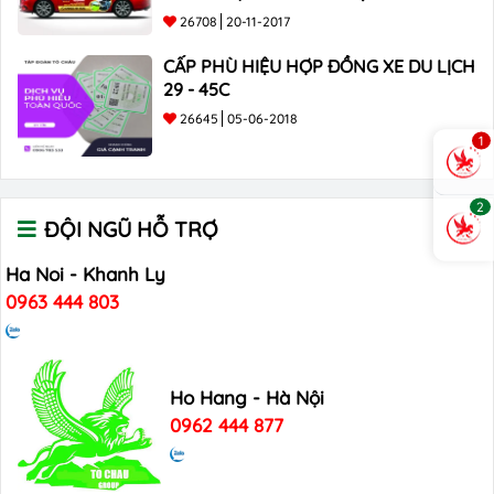
26708
20-11-2017
CẤP PHÙ HIỆU HỢP ĐỒNG XE DU LỊCH
29 - 45C
26645
05-06-2018
1
2
ĐỘI NGŨ HỖ TRỢ
Ha Noi - Khanh Ly
0963 444 803
Ho Hang - Hà Nội
0962 444 877