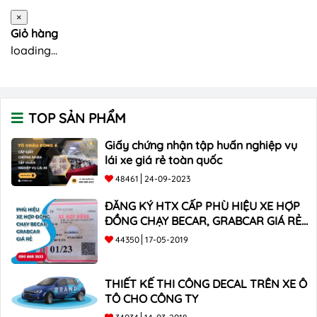
×
Giỏ hàng
loading...
TOP SẢN PHẨM
Giấy chứng nhận tập huấn nghiệp vụ
lái xe giá rẻ toàn quốc
48461
24-09-2023
ĐĂNG KÝ HTX CẤP PHÙ HIỆU XE HỢP
ĐỒNG CHẠY BECAR, GRABCAR GIÁ RẺ
NHẤT
44350
17-05-2019
THIẾT KẾ THI CÔNG DECAL TRÊN XE Ô
TÔ CHO CÔNG TY