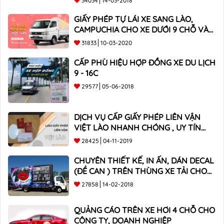
34034
14-03-2018
GIẤY PHÉP TỰ LÁI XE SANG LÀO,
CAMPUCHIA CHO XE DƯỚI 9 CHỖ VÀ
XE BÁN TẢI
31833
10-03-2020
CẤP PHÙ HIỆU HỢP ĐỒNG XE DU LỊCH
9 - 16C
29577
05-06-2018
DỊCH VỤ CẤP GIẤY PHÉP LIÊN VẬN
VIỆT LÀO NHANH CHÓNG , UY TÍN
TOÀN QUỐC
28425
04-11-2019
CHUYÊN THIẾT KẾ, IN ẤN, DÁN DECAL
(ĐỀ CAN ) TRÊN THÙNG XE TẢI CHO
CÔNG TY
27858
14-02-2018
QUẢNG CÁO TRÊN XE HƠI 4 CHỖ CHO
CÔNG TY, DOANH NGHIỆP