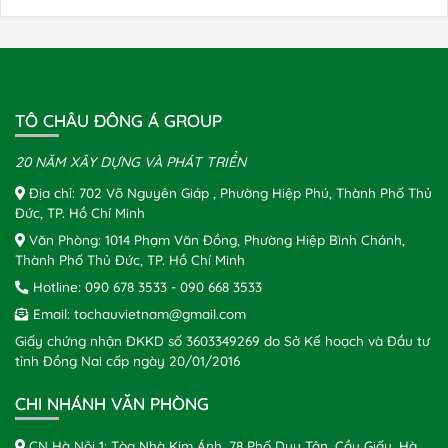
TÔ CHÂU ĐÔNG Á GROUP
20 NĂM XÂY DỰNG VÀ PHÁT TRIỂN
Địa chỉ: 702 Võ Nguyên Giáp , Phường Hiệp Phú, Thành Phố Thủ
Đức, TP. Hồ Chí Minh
Văn Phòng: 1014 Phạm Văn Đồng, Phường Hiệp Bình Chánh,
Thành Phố Thủ Đức, TP. Hồ Chí Minh
Hotline:
090 678 3533
-
090 668 3533
Email:
tochauvietnam@gmail.com
Giấy chứng nhận ĐKKD số 3603349269 do Sở Kế hoạch và Đầu tư
tỉnh Đồng Nai cấp ngày 20/01/2016
CHI NHÁNH VĂN PHÒNG
CN Hà Nội 1: Tòa Nhà Kim Ánh, 78 Phố Duy Tân, Cầu Giấy, Hà