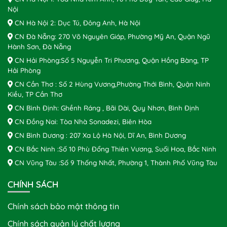
Nội
CN Hà Nội 2: Dục Tú, Đông Anh, Hà Nội
CN Đà Nẵng: 270 Võ Nguyên Giáp, Phường Mỹ An, Quận Ngũ
Hành Sơn, Đà Nẵng
CN Hải Phòng:Số 5 Nguyễn Tri Phương, Quận Hồng Bàng, TP
Hải Phòng
CN Cần Thơ : Số 2 Hùng Vương,Phường Thới Bình, Quận Ninh
Kiều, TP Cần Thơ
CN Bình Định: Ghềnh Ráng , Bãi Dài, Quy Nhơn, Bình Định
CN Đồng Nai: Tòa Nhà Sonadezi, Biên Hòa
CN Bình Dương : 207 Xa Lộ Hà Nội, Dĩ An, Bình Dương
CN Bắc Ninh :Số 10 Phù Đổng Thiên Vương, Suối Hoa, Bắc Ninh
CN Vũng Tàu :Số 9 Thống Nhất, Phường 1, Thành Phố Vũng Tàu
CHÍNH SÁCH
Chính sách bảo mật thông tin
Chính sách quản lý chất lượng