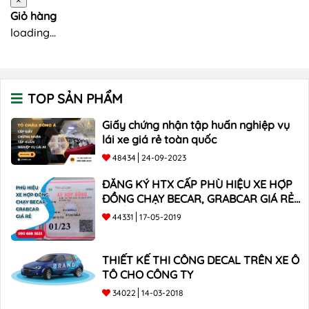
×
Giỏ hàng
loading...
TOP SẢN PHẨM
Giấy chứng nhận tập huấn nghiệp vụ
lái xe giá rẻ toàn quốc
48434
24-09-2023
ĐĂNG KÝ HTX CẤP PHÙ HIỆU XE HỢP
ĐỒNG CHẠY BECAR, GRABCAR GIÁ RẺ
NHẤT
44331
17-05-2019
THIẾT KẾ THI CÔNG DECAL TRÊN XE Ô
TÔ CHO CÔNG TY
34022
14-03-2018