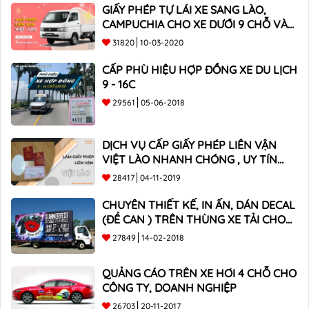
GIẤY PHÉP TỰ LÁI XE SANG LÀO,
CAMPUCHIA CHO XE DƯỚI 9 CHỖ VÀ
XE BÁN TẢI
31820
10-03-2020
CẤP PHÙ HIỆU HỢP ĐỒNG XE DU LỊCH
9 - 16C
29561
05-06-2018
DỊCH VỤ CẤP GIẤY PHÉP LIÊN VẬN
VIỆT LÀO NHANH CHÓNG , UY TÍN
TOÀN QUỐC
28417
04-11-2019
CHUYÊN THIẾT KẾ, IN ẤN, DÁN DECAL
(ĐỀ CAN ) TRÊN THÙNG XE TẢI CHO
CÔNG TY
27849
14-02-2018
QUẢNG CÁO TRÊN XE HƠI 4 CHỖ CHO
CÔNG TY, DOANH NGHIỆP
26703
20-11-2017