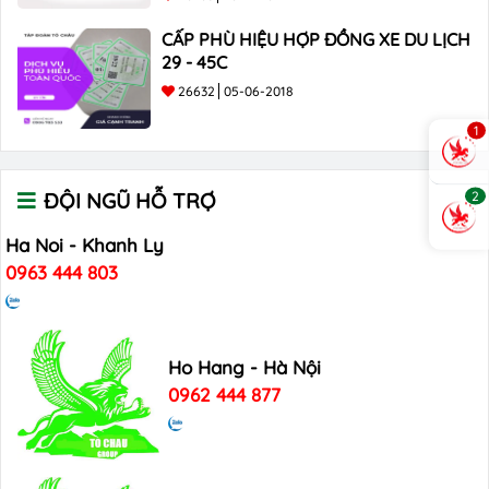
CẤP PHÙ HIỆU HỢP ĐỒNG XE DU LỊCH
29 - 45C
26632
05-06-2018
1
2
ĐỘI NGŨ HỖ TRỢ
Ha Noi - Khanh Ly
0963 444 803
Ho Hang - Hà Nội
0962 444 877