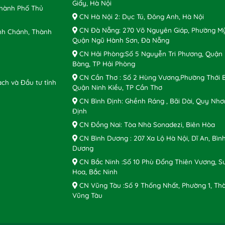
Giấy, Hà Nội
Thành Phố Thủ
CN Hà Nội 2: Dục Tú, Đông Anh, Hà Nội
CN Đà Nẵng: 270 Võ Nguyên Giáp, Phường Mỹ
nh Chánh, Thành
Quận Ngũ Hành Sơn, Đà Nẵng
CN Hải Phòng:Số 5 Nguyễn Tri Phương, Quận
Bàng, TP Hải Phòng
CN Cần Thơ : Số 2 Hùng Vương,Phường Thới B
ch và Đầu tư tỉnh
Quận Ninh Kiều, TP Cần Thơ
CN Bình Định: Ghềnh Ráng , Bãi Dài, Quy Nhơ
Định
CN Đồng Nai: Tòa Nhà Sonadezi, Biên Hòa
CN Bình Dương : 207 Xa Lộ Hà Nội, Dĩ An, Bìn
Dương
CN Bắc Ninh :Số 10 Phù Đổng Thiên Vương, S
Hoa, Bắc Ninh
CN Vũng Tàu :Số 9 Thống Nhất, Phường 1, Th
Vũng Tàu