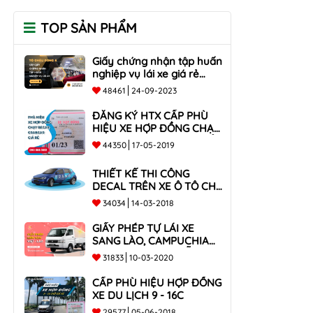
TOP SẢN PHẨM
Giấy chứng nhận tập huấn
nghiệp vụ lái xe giá rẻ
toàn quốc
48461
24-09-2023
ĐĂNG KÝ HTX CẤP PHÙ
HIỆU XE HỢP ĐỒNG CHẠY
BECAR, GRABCAR GIÁ RẺ
44350
17-05-2019
NHẤT
THIẾT KẾ THI CÔNG
DECAL TRÊN XE Ô TÔ CHO
CÔNG TY
34034
14-03-2018
GIẤY PHÉP TỰ LÁI XE
SANG LÀO, CAMPUCHIA
CHO XE DƯỚI 9 CHỖ VÀ
31833
10-03-2020
XE BÁN TẢI
CẤP PHÙ HIỆU HỢP ĐỒNG
XE DU LỊCH 9 - 16C
29577
05-06-2018