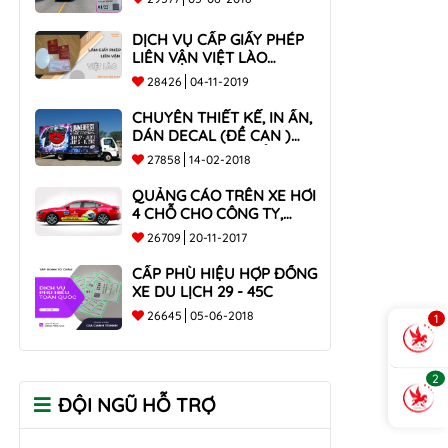
DỊCH VỤ CẤP GIẤY PHÉP
LIÊN VẬN VIỆT LÀO
NHANH CHÓNG , UY TÍN
28426
04-11-2019
TOÀN QUỐC
CHUYÊN THIẾT KẾ, IN ẤN,
DÁN DECAL (ĐỀ CAN )
TRÊN THÙNG XE TẢI CHO
27858
14-02-2018
CÔNG TY
QUẢNG CÁO TRÊN XE HƠI
4 CHỖ CHO CÔNG TY,
DOANH NGHIỆP
26709
20-11-2017
CẤP PHÙ HIỆU HỢP ĐỒNG
XE DU LỊCH 29 - 45C
26645
05-06-2018
1
2
ĐỘI NGŨ HỖ TRỢ