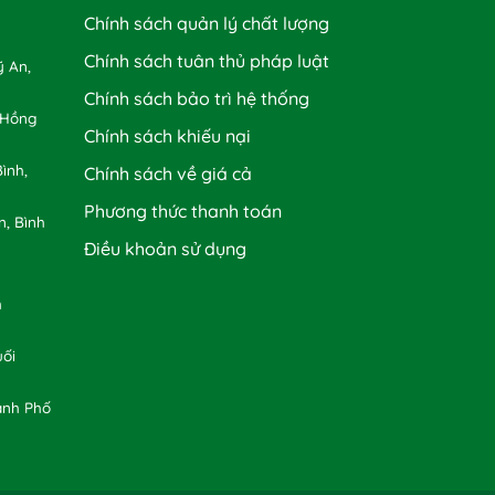
Chính sách quản lý chất lượng
Chính sách tuân thủ pháp luật
 An,
Chính sách bảo trì hệ thống
 Hồng
Chính sách khiếu nại
ình,
Chính sách về giá cả
Phương thức thanh toán
n, Bình
Điều khoản sử dụng
h
uối
ành Phố