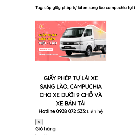
Tag: cấp giấy phép tự lái xe sang lào campuchia tại
GIẤY PHÉP TỰ LÁI XE
SANG LÀO, CAMPUCHIA
CHO XE DƯỚI 9 CHỖ VÀ
XE BÁN TẢI
Hotline 0938 072 533:
Liên hệ
×
Giỏ hàng