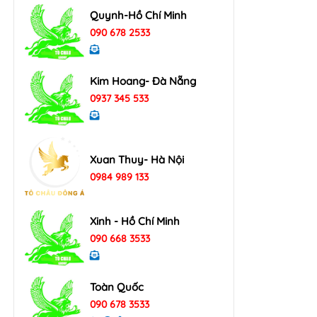
Quynh-Hồ Chí Minh
090 678 2533
Kim Hoang- Đà Nẵng
0937 345 533
Xuan Thuy- Hà Nội
0984 989 133
Xinh - Hồ Chí Minh
090 668 3533
Toàn Quốc
090 678 3533