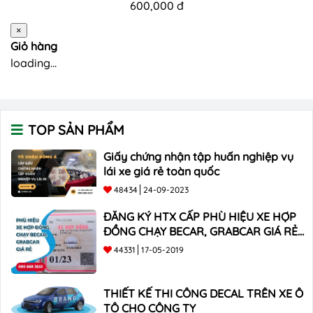
600,000 đ
×
Giỏ hàng
loading...
TOP SẢN PHẨM
Giấy chứng nhận tập huấn nghiệp vụ
lái xe giá rẻ toàn quốc
48434
24-09-2023
ĐĂNG KÝ HTX CẤP PHÙ HIỆU XE HỢP
ĐỒNG CHẠY BECAR, GRABCAR GIÁ RẺ
NHẤT
44331
17-05-2019
THIẾT KẾ THI CÔNG DECAL TRÊN XE Ô
TÔ CHO CÔNG TY