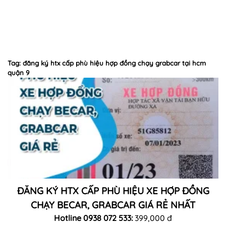
Tag: đăng ký htx cấp phù hiệu hợp đồng chạy grabcar tại hcm
quận 9
ĐĂNG KÝ HTX CẤP PHÙ HIỆU XE HỢP ĐỒNG
CHẠY BECAR, GRABCAR GIÁ RẺ NHẤT
Hotline 0938 072 533:
399,000 đ