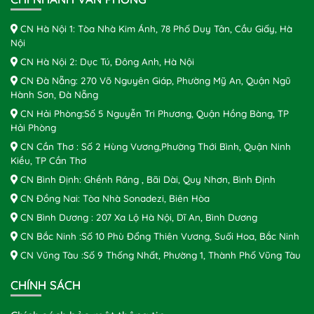
CN Hà Nội 1: Tòa Nhà Kim Ánh, 78 Phố Duy Tân, Cầu Giấy, Hà
Nội
CN Hà Nội 2: Dục Tú, Đông Anh, Hà Nội
CN Đà Nẵng: 270 Võ Nguyên Giáp, Phường Mỹ An, Quận Ngũ
Hành Sơn, Đà Nẵng
CN Hải Phòng:Số 5 Nguyễn Tri Phương, Quận Hồng Bàng, TP
Hải Phòng
CN Cần Thơ : Số 2 Hùng Vương,Phường Thới Bình, Quận Ninh
Kiều, TP Cần Thơ
CN Bình Định: Ghềnh Ráng , Bãi Dài, Quy Nhơn, Bình Định
CN Đồng Nai: Tòa Nhà Sonadezi, Biên Hòa
CN Bình Dương : 207 Xa Lộ Hà Nội, Dĩ An, Bình Dương
CN Bắc Ninh :Số 10 Phù Đổng Thiên Vương, Suối Hoa, Bắc Ninh
CN Vũng Tàu :Số 9 Thống Nhất, Phường 1, Thành Phố Vũng Tàu
CHÍNH SÁCH