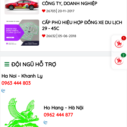
CÔNG TY, DOANH NGHIỆP
26703
20-11-2017
CẤP PHÙ HIỆU HỢP ĐỒNG XE DU LỊCH
29 - 45C
26632
05-06-2018
1
2
ĐỘI NGŨ HỖ TRỢ
Ha Noi - Khanh Ly
0963 444 803
Ho Hang - Hà Nội
0962 444 877