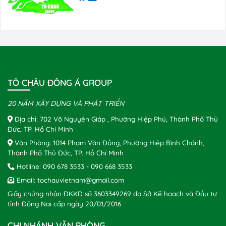
TÔ CHÂU ĐÔNG Á GROUP
20 NĂM XÂY DỰNG VÀ PHÁT TRIỂN
Địa chỉ: 702 Võ Nguyên Giáp , Phường Hiệp Phú, Thành Phố Thủ
Đức, TP. Hồ Chí Minh
Văn Phòng: 1014 Phạm Văn Đồng, Phường Hiệp Bình Chánh,
Thành Phố Thủ Đức, TP. Hồ Chí Minh
Hotline:
090 678 3533
-
090 668 3533
Email:
tochauvietnam@gmail.com
Giấy chứng nhận ĐKKD số 3603349269 do Sở Kế hoạch và Đầu tư
tỉnh Đồng Nai cấp ngày 20/01/2016
CHI NHÁNH VĂN PHÒNG