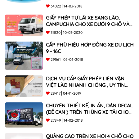
34022
14-03-2018
GIẤY PHÉP TỰ LÁI XE SANG LÀO,
CAMPUCHIA CHO XE DƯỚI 9 CHỖ VÀ
XE BÁN TẢI
31820
10-03-2020
CẤP PHÙ HIỆU HỢP ĐỒNG XE DU LỊCH
9 - 16C
29561
05-06-2018
DỊCH VỤ CẤP GIẤY PHÉP LIÊN VẬN
VIỆT LÀO NHANH CHÓNG , UY TÍN
TOÀN QUỐC
28417
04-11-2019
CHUYÊN THIẾT KẾ, IN ẤN, DÁN DECAL
(ĐỀ CAN ) TRÊN THÙNG XE TẢI CHO
CÔNG TY
27849
14-02-2018
QUẢNG CÁO TRÊN XE HƠI 4 CHỖ CHO