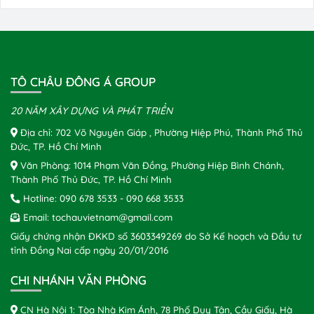
TÔ CHÂU ĐÔNG Á GROUP
20 NĂM XÂY DỰNG VÀ PHÁT TRIỂN
Địa chỉ: 702 Võ Nguyên Giáp , Phường Hiệp Phú, Thành Phố Thủ
Đức, TP. Hồ Chí Minh
Văn Phòng: 1014 Phạm Văn Đồng, Phường Hiệp Bình Chánh,
Thành Phố Thủ Đức, TP. Hồ Chí Minh
Hotline:
090 678 3533
-
090 668 3533
Email:
tochauvietnam@gmail.com
Giấy chứng nhận ĐKKD số 3603349269 do Sở Kế hoạch và Đầu tư
tỉnh Đồng Nai cấp ngày 20/01/2016
CHI NHÁNH VĂN PHÒNG
CN Hà Nội 1: Tòa Nhà Kim Ánh, 78 Phố Duy Tân, Cầu Giấy, Hà