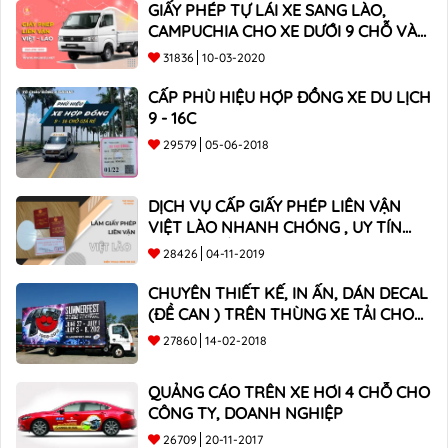
GIẤY PHÉP TỰ LÁI XE SANG LÀO,
CAMPUCHIA CHO XE DƯỚI 9 CHỖ VÀ
XE BÁN TẢI
31836
10-03-2020
CẤP PHÙ HIỆU HỢP ĐỒNG XE DU LỊCH
9 - 16C
29579
05-06-2018
DỊCH VỤ CẤP GIẤY PHÉP LIÊN VẬN
VIỆT LÀO NHANH CHÓNG , UY TÍN
TOÀN QUỐC
28426
04-11-2019
CHUYÊN THIẾT KẾ, IN ẤN, DÁN DECAL
(ĐỀ CAN ) TRÊN THÙNG XE TẢI CHO
CÔNG TY
27860
14-02-2018
QUẢNG CÁO TRÊN XE HƠI 4 CHỖ CHO
CÔNG TY, DOANH NGHIỆP
26709
20-11-2017