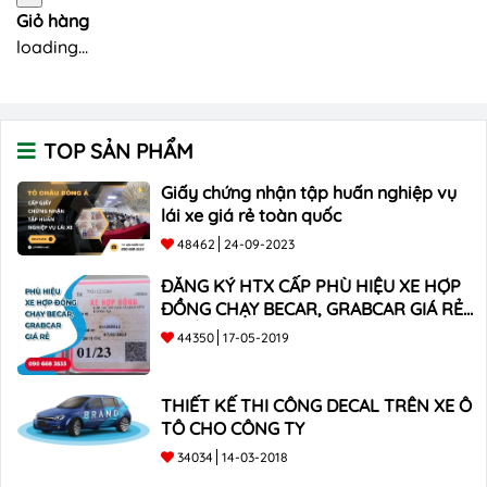
Giỏ hàng
loading...
TOP SẢN PHẨM
Giấy chứng nhận tập huấn nghiệp vụ
lái xe giá rẻ toàn quốc
48462
24-09-2023
ĐĂNG KÝ HTX CẤP PHÙ HIỆU XE HỢP
ĐỒNG CHẠY BECAR, GRABCAR GIÁ RẺ
NHẤT
44350
17-05-2019
THIẾT KẾ THI CÔNG DECAL TRÊN XE Ô
TÔ CHO CÔNG TY
34034
14-03-2018