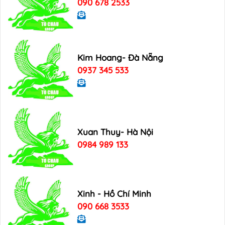
090 678 2533
Kim Hoang- Đà Nẵng
0937 345 533
Xuan Thuy- Hà Nội
0984 989 133
Xinh - Hồ Chí Minh
090 668 3533