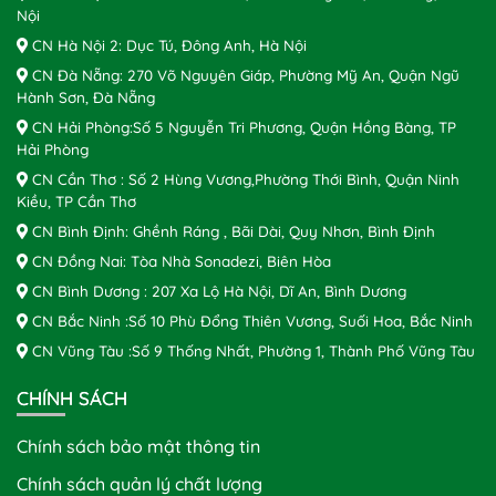
Nội
CN Hà Nội 2: Dục Tú, Đông Anh, Hà Nội
CN Đà Nẵng: 270 Võ Nguyên Giáp, Phường Mỹ An, Quận Ngũ
Hành Sơn, Đà Nẵng
CN Hải Phòng:Số 5 Nguyễn Tri Phương, Quận Hồng Bàng, TP
Hải Phòng
CN Cần Thơ : Số 2 Hùng Vương,Phường Thới Bình, Quận Ninh
Kiều, TP Cần Thơ
CN Bình Định: Ghềnh Ráng , Bãi Dài, Quy Nhơn, Bình Định
CN Đồng Nai: Tòa Nhà Sonadezi, Biên Hòa
CN Bình Dương : 207 Xa Lộ Hà Nội, Dĩ An, Bình Dương
CN Bắc Ninh :Số 10 Phù Đổng Thiên Vương, Suối Hoa, Bắc Ninh
CN Vũng Tàu :Số 9 Thống Nhất, Phường 1, Thành Phố Vũng Tàu
CHÍNH SÁCH
Chính sách bảo mật thông tin
Chính sách quản lý chất lượng