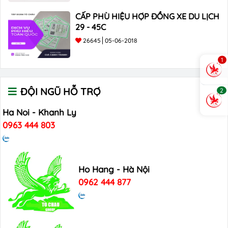
CẤP PHÙ HIỆU HỢP ĐỒNG XE DU LỊCH
29 - 45C
26645
05-06-2018
1
ĐỘI NGŨ HỖ TRỢ
2
Ha Noi - Khanh Ly
0963 444 803
Ho Hang - Hà Nội
0962 444 877