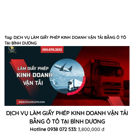
Tag: DỊCH VỤ LÀM GIẤY PHÉP KINH DOANH VẬN TẢI BẰNG Ô TÔ
TẠI BÌNH DƯƠNG
DỊCH VỤ LÀM GIẤY PHÉP KINH DOANH VẬN TẢI
BẰNG Ô TÔ TẠI BÌNH DƯƠNG
Hotline 0938 072 533:
3,800,000 đ