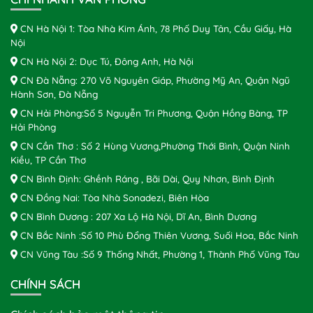
CN Hà Nội 1: Tòa Nhà Kim Ánh, 78 Phố Duy Tân, Cầu Giấy, Hà
Nội
CN Hà Nội 2: Dục Tú, Đông Anh, Hà Nội
CN Đà Nẵng: 270 Võ Nguyên Giáp, Phường Mỹ An, Quận Ngũ
Hành Sơn, Đà Nẵng
CN Hải Phòng:Số 5 Nguyễn Tri Phương, Quận Hồng Bàng, TP
Hải Phòng
CN Cần Thơ : Số 2 Hùng Vương,Phường Thới Bình, Quận Ninh
Kiều, TP Cần Thơ
CN Bình Định: Ghềnh Ráng , Bãi Dài, Quy Nhơn, Bình Định
CN Đồng Nai: Tòa Nhà Sonadezi, Biên Hòa
CN Bình Dương : 207 Xa Lộ Hà Nội, Dĩ An, Bình Dương
CN Bắc Ninh :Số 10 Phù Đổng Thiên Vương, Suối Hoa, Bắc Ninh
CN Vũng Tàu :Số 9 Thống Nhất, Phường 1, Thành Phố Vũng Tàu
CHÍNH SÁCH