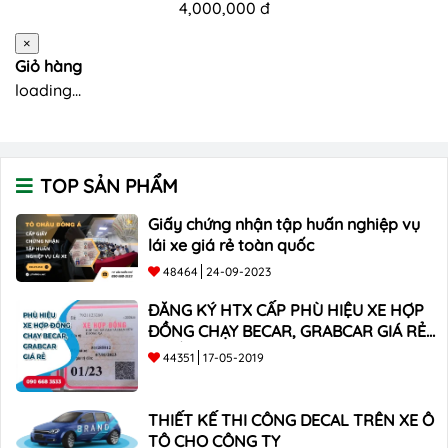
4,000,000 đ
×
Giỏ hàng
loading...
TOP SẢN PHẨM
Giấy chứng nhận tập huấn nghiệp vụ
lái xe giá rẻ toàn quốc
48464
24-09-2023
ĐĂNG KÝ HTX CẤP PHÙ HIỆU XE HỢP
ĐỒNG CHẠY BECAR, GRABCAR GIÁ RẺ
NHẤT
44351
17-05-2019
THIẾT KẾ THI CÔNG DECAL TRÊN XE Ô
TÔ CHO CÔNG TY