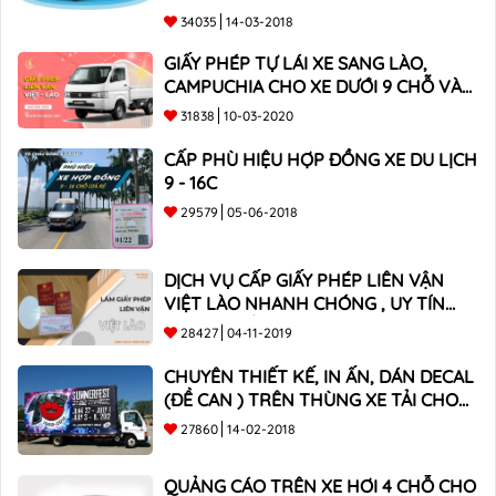
34035
14-03-2018
GIẤY PHÉP TỰ LÁI XE SANG LÀO,
CAMPUCHIA CHO XE DƯỚI 9 CHỖ VÀ
XE BÁN TẢI
31838
10-03-2020
CẤP PHÙ HIỆU HỢP ĐỒNG XE DU LỊCH
9 - 16C
29579
05-06-2018
DỊCH VỤ CẤP GIẤY PHÉP LIÊN VẬN
VIỆT LÀO NHANH CHÓNG , UY TÍN
TOÀN QUỐC
28427
04-11-2019
CHUYÊN THIẾT KẾ, IN ẤN, DÁN DECAL
(ĐỀ CAN ) TRÊN THÙNG XE TẢI CHO
CÔNG TY
27860
14-02-2018
QUẢNG CÁO TRÊN XE HƠI 4 CHỖ CHO