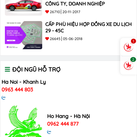
CÔNG TY, DOANH NGHIỆP
26710
20-11-2017
CẤP PHÙ HIỆU HỢP ĐỒNG XE DU LỊCH
29 - 45C
26645
05-06-2018
1
2
ĐỘI NGŨ HỖ TRỢ
Ha Noi - Khanh Ly
0963 444 803
Ho Hang - Hà Nội
0962 444 877