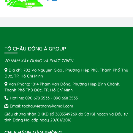
TÔ CHÂU ĐÔNG Á GROUP
20 NĂM XÂY DỰNG VÀ PHÁT TRIỂN
Địa chỉ: 702 Võ Nguyên Giáp , Phường Hiệp Phú, Thành Phố Thủ
Đức, TP. Hồ Chí Minh
Văn Phòng: 1014 Phạm Văn Đồng, Phường Hiệp Bình Chánh,
Thành Phố Thủ Đức, TP. Hồ Chí Minh
Hotline:
090 678 3533
-
090 668 3533
Email:
tochauvietnam@gmail.com
Giấy chứng nhận ĐKKD số 3603349269 do Sở Kế hoạch và Đầu tư
tỉnh Đồng Nai cấp ngày 20/01/2016
CHI NHÁNH VĂN PHÒNG